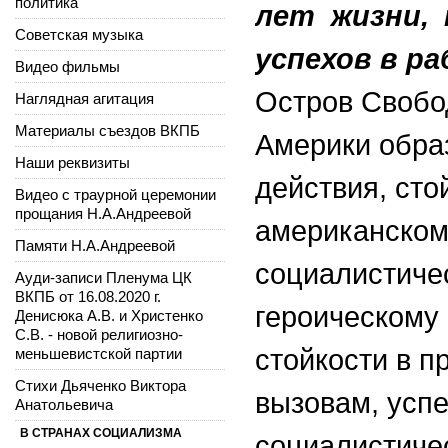
политика
лет жизни,
Советская музыка
успехов в ра
Видео фильмы
Остров Свобо
Наглядная агитация
Материалы съездов ВКПБ
Америки обра
Наши реквизиты
действия, сто
Видео с траурной церемонии
прощания Н.А.Андреевой
американском 
Памяти Н.А.Андреевой
социалистиче
Ауди-записи Пленума ЦК
ВКПБ от 16.08.2020 г.
героическому
Денисюка А.В. и Христенко
С.В. - новой религиозно-
стойкости в 
меньшевистской партии
Стихи Дьяченко Виктора
вызовам, успе
Анатольевича
В СТРАНАХ СОЦИАЛИЗМА
социалистиче