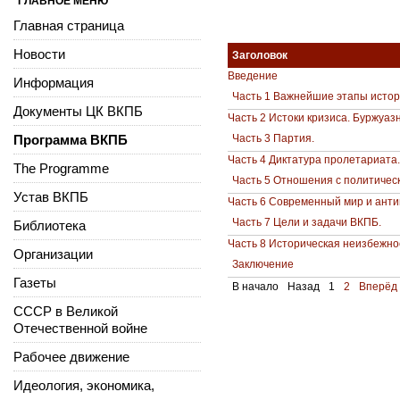
ГЛАВНОЕ МЕНЮ
Главная страница
Новости
Заголовок
Введение
Информация
Часть 1 Важнейшие этапы истор
Документы ЦК ВКПБ
Часть 2 Истоки кризиса. Буржуа
Программа ВКПБ
Часть 3 Партия.
Часть 4 Диктатура пролетариата
The Programme
Часть 5 Отношения с политичес
Устав ВКПБ
Часть 6 Современный мир и анти
Часть 7 Цели и задачи ВКПБ.
Библиотека
Часть 8 Историческая неизбежно
Организации
Заключение
Газеты
В начало
Назад
1
2
Вперёд
СССР в Великой
Отечественной войне
Рабочее движение
Идеология, экономика,