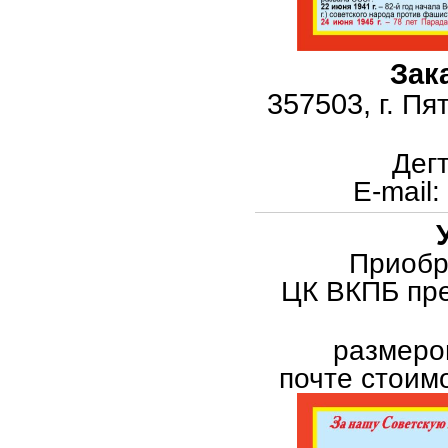
Зак
357503,
г. Пя
Дег
E
-
mail
:
Приобр
ЦК ВКПБ пре
размеро
почте стоим