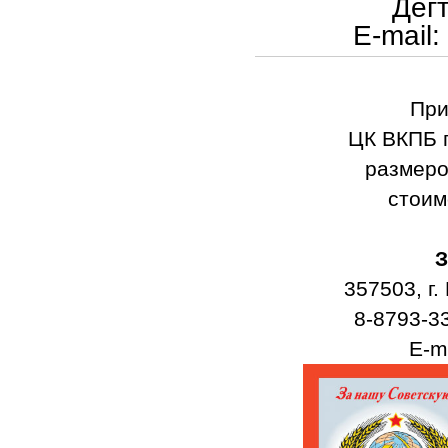
Дег
E
-
mail
:
При
ЦК ВКПБ п
размеро
стоим
З
357503, г.
8-8793-3
E-ma