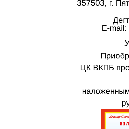
357503,
г. Пя
Дег
E
-
mail
:
Приобр
ЦК ВКПБ пре
наложенным
р