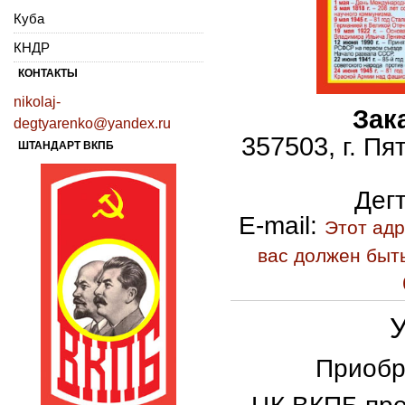
Куба
КНДР
КОНТАКТЫ
nikolaj-
Зак
degtyarenko@yandex.ru
357503,
г. Пя
ШТАНДАРТ ВКПБ
Дег
E
-
mail
:
Этот адр
вас должен быть
Приобр