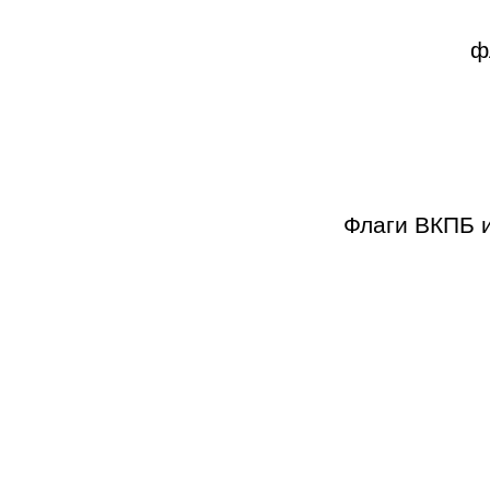
ф
Флаги ВКПБ и