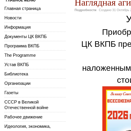
Наглядная аг
ГЛАВНОЕ МЕНЮ
Главная страница
Подробности
Создано
31 Октябрь 
Новости
Информация
Приобр
Документы ЦК ВКПБ
ЦК ВКПБ пре
Программа ВКПБ
The Programme
Устав ВКПБ
наложенным 
Библиотека
сто
Организации
Газеты
СССР в Великой
Отечественной войне
Рабочее движение
Идеология, экономика,