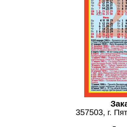
Зак
357503,
г. Пя