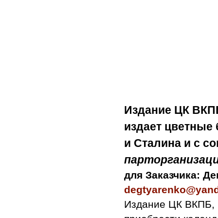
Издание ЦК ВКП
издает
цветные 
и Сталина и с с
парторганизац
для Заказчика: Д
degtyarenko@yand
Издание ЦК ВКПБ, 