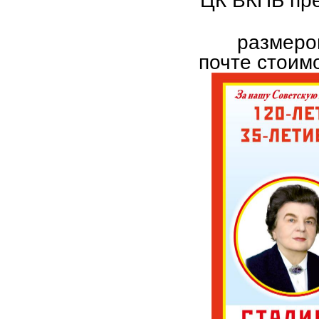
ЦК ВКПБ пре
размеро
почте стоим