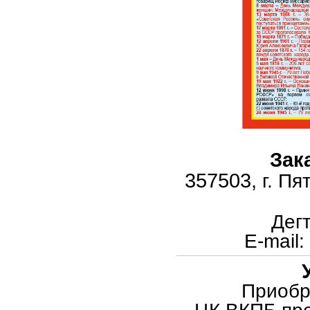
Зак
357503,
г. Пя
Дег
E
-
mail
:
Приобр