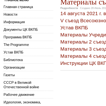
Материалы с
ГЛАВНОЕ МЕНЮ
Главная страница
Подробности
Создано
28 Июль 20
14 августа 2021 г
Новости
V съезд Всесоюзно
Информация
Устав ВКПБ
Документы ЦК ВКПБ
Материалы Учреди
Программа ВКПБ
Материалы 2 съез
The Programme
Материалы 3 съез
Устав ВКПБ
Материалы 4 съез
Библиотека
Инструкции ЦК ВК
Организации
Газеты
СССР в Великой
Отечественной войне
Рабочее движение
Идеология, экономика,