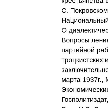
крестьянства 
С. Покровскому,
Национальный 
О диалектичес
Вопросы ленини
партийной раб
троцкистских 
заключительно
марта 1937г., М
Экономически
Госполитиздат,