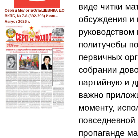
виде читки ма
Серп и Молот БОЛЬШЕВИКА ЦО
ВКПБ, № 7-8 (392-393) Июль-
обсуждения и 
Август 2026 г.
руководством 
политучебы по
первичных ор
собрании дово
партийную и д
важно приложи
моменту, испо
повседневной 
пропаганде ма