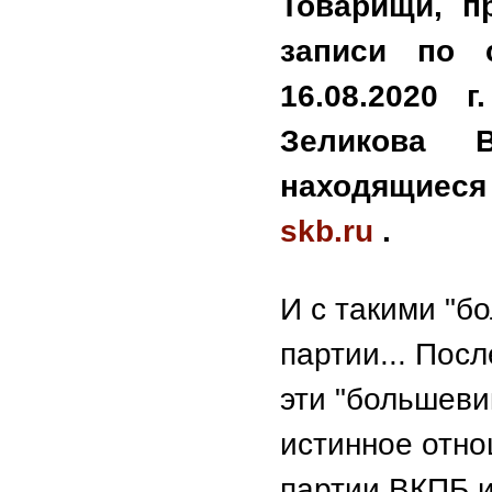
Товарищи, п
записи по
16.08.2020 г
Зеликова В
находящиес
skb.ru
.
И с такими "б
партии... Пос
эти "большеви
истинное отнош
партии ВКПБ и