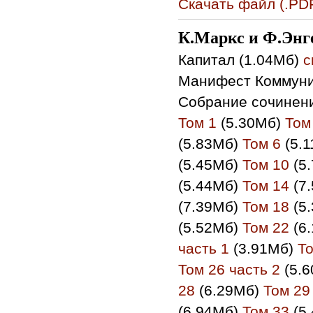
Скачать файл (.PDF
К.Маркс и Ф.Энг
Капитал (1.04Мб)
с
Манифест Коммуни
Cобрание сочинен
Том 1
(5.30Мб)
Том
(5.83Мб)
Том 6
(5.
(5.45Мб)
Том 10
(5
(5.44Мб)
Том 14
(7
(7.39Мб)
Том 18
(5
(5.52Мб)
Том 22
(6
часть 1
(3.91Мб)
То
Том 26 часть 2
(5.
28
(6.29Мб)
Том 29
(6.94Мб)
Том 33
(5