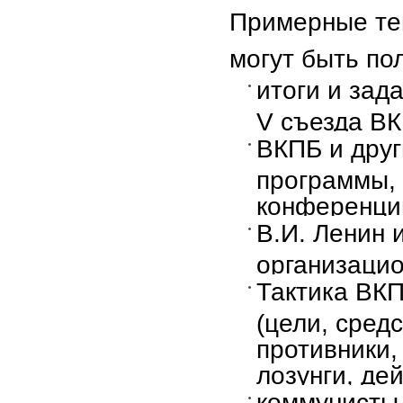
Примерные те
могут быть по
итоги и зад
V съезда ВК
ВКПБ и друг
программы, 
конференции
В.И. Ленин и
организаци
Тактика ВК
(цели, средс
противники,
лозунги, дей
коммунисты