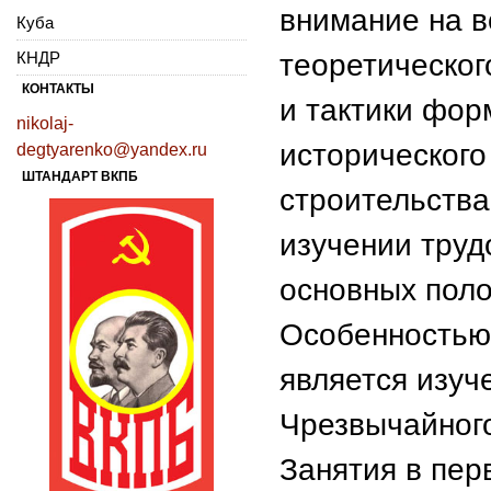
внимание на 
Куба
КНДР
теоретическог
КОНТАКТЫ
и тактики фор
nikolaj-
исторического
degtyarenko@yandex.ru
ШТАНДАРТ ВКПБ
строительства
изучении труд
основных поло
Особенностью
является изуч
Чрезвычайног
Занятия в пер