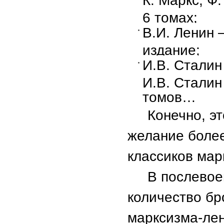
К. Маркс, Ф
6 томах;
В.И. Ленин 
издание;
И.В. Сталин
И.В. Сталин
томов…
Конечно, это
желание более
классиков мар
В послевоен
количество бр
марксизма-лен