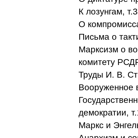
К лозунгам, т.3
О компромисса
Письма о такти
Марксизм о в
комитету РСДРП
Труды И. В. С
Вооруженное в
Государственн
демократии, т.
Маркс и Энгель
Анархизм и со