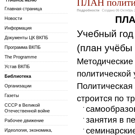
ПЛАН полити
ГЛАВНОЕ МЕНЮ
Главная страница
Подробности
Создано
06 Октябрь 
ПЛА
Новости
Информация
Учебный год 
Документы ЦК ВКПБ
(план учёбы 
Программа ВКПБ
The Programme
Методические
Устав ВКПБ
политической 
Библиотека
Политическая 
Организации
Газеты
строится по т
СССР в Великой
самообразо
Отечественной войне
занятия в п
Рабочее движение
семинарские
Идеология, экономика,