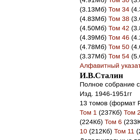
(3.13Мб)
Том 34
(4
(4.83Мб)
Том 38
(3
(4.50Мб)
Том 42
(3
(4.39Мб)
Том 46
(4
(4.78Мб)
Том 50
(4
(3.37Мб)
Том 54
(5
Алфавитный указа
И.В.Сталин
Полное собрание с
Изд. 1946-1951гг
13 томов (формат 
Том 1
(237Кб)
Том 
(224Кб)
Том 6
(233
10
(212Кб)
Том 11
(