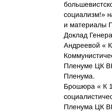
большевистско
социализм!» н
и материалы 
Доклад Генера
Андреевой « К
Коммунистиче
Пленуме ЦК ВК
Пленума.
Брошюра « К 
социалистиче
Пленума ЦК ВК