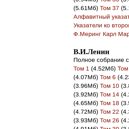
(5.61Мб)
Том 37
(5
Алфавитный указа
Указатели ко втор
Ф.Меринг Карл Мар
В.И.Ленин
Полное собрание с
Том 1
(4.52Мб)
Том
(4.07Мб)
Том 6
(4.
(3.96Мб)
Том 10
(3
(3.92Мб)
Том 14
(4
(4.65Мб)
Том 18
(3
(4.72Мб)
Том 22
(4
(3.93Мб)
Том 26
(4
(4.91Мб)
Том 30
(3