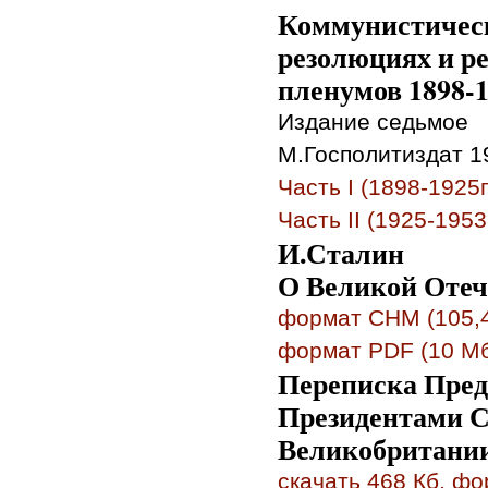
Коммунистическ
резолюциях и р
пленумов 1898-1
Издание седьмое
М.Госполитиздат 19
Часть I (1898-1925г
Часть II (1925-1953
И.Сталин
О Великой Отеч
формат CHM (105,4
формат PDF (10 М
Переписка Пред
Президентами 
Великобритании
скачать 468 Кб, ф