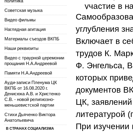
политика
участие в н
Советская музыка
Самообразова
Видео фильмы
углубления зн
Наглядная агитация
Материалы съездов ВКПБ
Включает в се
Наши реквизиты
трудов К. Марк
Видео с траурной церемонии
прощания Н.А.Андреевой
Ф. Энгельса, 
Памяти Н.А.Андреевой
которых прив
Ауди-записи Пленума ЦК
документов ВК
ВКПБ от 16.08.2020 г.
Денисюка А.В. и Христенко
С.В. - новой религиозно-
ЦК, заявлений
меньшевистской партии
литературой (г
Стихи Дьяченко Виктора
Анатольевича
При изучении 
В СТРАНАХ СОЦИАЛИЗМА