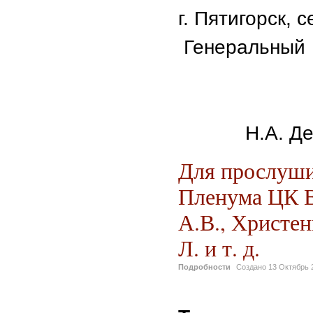
г. Пятигорс
Генеральный 
Н.А. Дегт
Для прослуши
Пленума ЦК В
А.В., Христен
Л. и т. д.
Подробности
Создано
13 Октябрь 