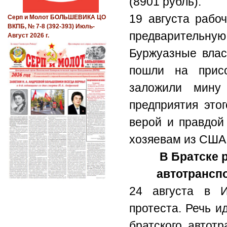
(8901 рубль).
19 августа рабо
Серп и Молот БОЛЬШЕВИКА ЦО
ВКПБ, № 7-8 (392-393) Июль-
предварительную 
Август 2026 г.
Буржуазные вла
пошли на присо
заложили мину 
предприятия это
верой и правдой
хозяевам из США
В Братске 
автотрансп
24 августа в И
протеста. Речь и
братского автотр