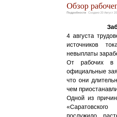
Обзор рабочег
Подробности
Создано
20 Август 2
Заб
4 августа трудо
источников то
невыплаты зараб
От рабочих в 
официальные заяв
что они длитель
чем приостанавли
Одной из причин
«Саратовского
послужило раст