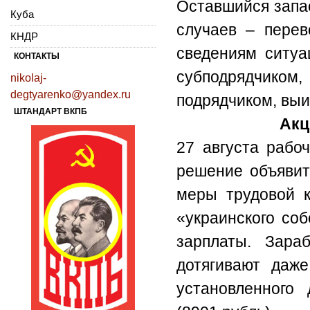
Оставшийся запа
Куба
случаев – перев
КНДР
сведениям ситуа
КОНТАКТЫ
субподрядчик
nikolaj-
degtyarenko@yandex.ru
подрядчиком, выи
ШТАНДАРТ ВКПБ
Акц
27 августа рабо
решение объявит
меры трудовой к
«украинского со
зарплаты. Зара
дотягивают даж
установленного