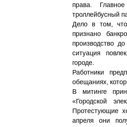
права. Главно
троллейбусный па
Дело в том, чт
признано банкр
производство до
ситуация повле
городе.
Работники пред
обещаниях, кото
В митинге при
«Городской эле
Протестующие хо
апреля они пол