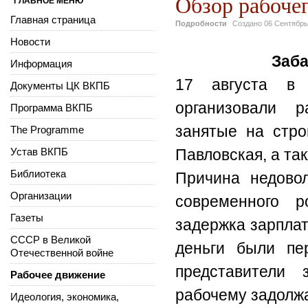
Обзор рабочег
ГЛАВНОЕ МЕНЮ
Главная страница
Подробности
Создано
06 Сентябрь
Новости
Заба
Информация
17 августа в 
Документы ЦК ВКПБ
организовали р
Программа ВКПБ
занятые на стро
The Programme
Устав ВКПБ
Павловская, а та
Библиотека
Причина недовол
Организации
современного р
Газеты
задержка зарплат
СССР в Великой
деньги были пе
Отечественной войне
представители 
Рабочее движение
рабочему задолжа
Идеология, экономика,