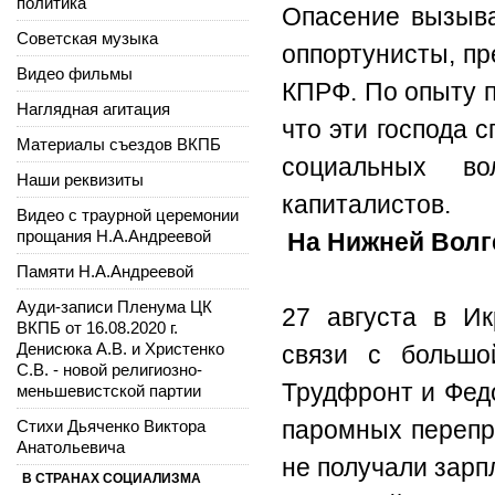
политика
Опасение вызыва
Советская музыка
оппортунисты, п
Видео фильмы
КПРФ. По опыту п
Наглядная агитация
что эти господа 
Материалы съездов ВКПБ
социальных во
Наши реквизиты
капиталистов.
Видео с траурной церемонии
прощания Н.А.Андреевой
На Нижней Волг
Памяти Н.А.Андреевой
Ауди-записи Пленума ЦК
27 августа в Ик
ВКПБ от 16.08.2020 г.
Денисюка А.В. и Христенко
связи с большо
С.В. - новой религиозно-
Трудфронт и Федо
меньшевистской партии
паромных перепр
Стихи Дьяченко Виктора
Анатольевича
не получали зарпл
В СТРАНАХ СОЦИАЛИЗМА