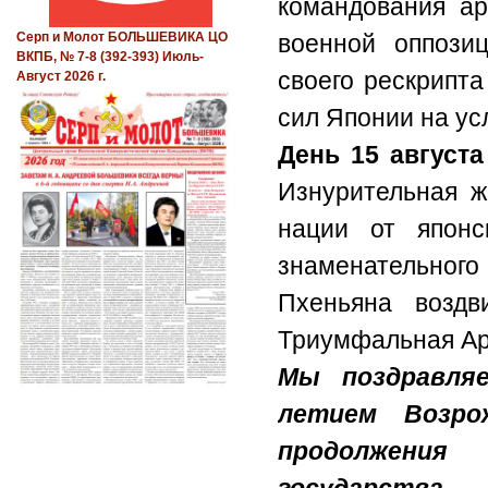
командования а
военной оппози
Серп и Молот БОЛЬШЕВИКА ЦО
ВКПБ, № 7-8 (392-393) Июль-
своего рескрипт
Август 2026 г.
сил Японии на ус
День 15 август
Изнурительная ж
нации от японс
знаменательног
Пхеньяна воздв
Триумфальная Ар
Мы поздравляе
летием Возро
продолжения 
государства