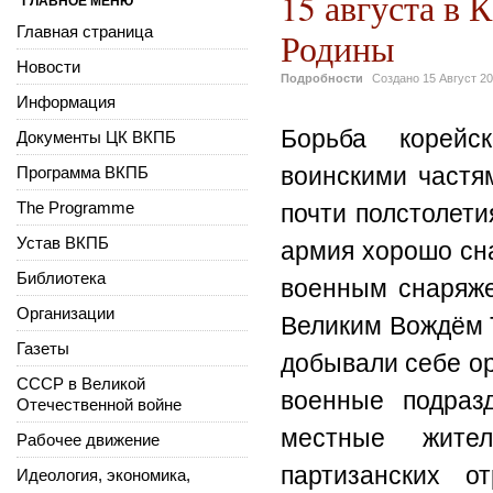
15 августа в
ГЛАВНОЕ МЕНЮ
Главная страница
Родины
Новости
Подробности
Создано
15 Август 2
Информация
Борьба корейс
Документы ЦК ВКПБ
воинскими частя
Программа ВКПБ
The Programme
почти полстолети
Устав ВКПБ
армия хорошо сн
Библиотека
военным снаряже
Организации
Великим Вождём 
Газеты
добывали себе о
СССР в Великой
военные подраз
Отечественной войне
местные жител
Рабочее движение
партизанских 
Идеология, экономика,