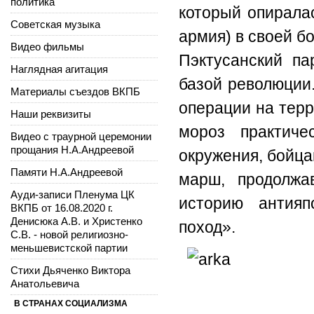
политика
который опирала
Советская музыка
армия) в своей бо
Видео фильмы
Пэктусанский па
Наглядная агитация
базой революции
Материалы съездов ВКПБ
операции на терр
Наши реквизиты
мороз практич
Видео с траурной церемонии
прощания Н.А.Андреевой
окружения, бойц
Памяти Н.А.Андреевой
марш, продолж
Ауди-записи Пленума ЦК
историю антия
ВКПБ от 16.08.2020 г.
Денисюка А.В. и Христенко
поход».
С.В. - новой религиозно-
меньшевистской партии
Стихи Дьяченко Виктора
Анатольевича
В СТРАНАХ СОЦИАЛИЗМА