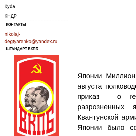
Куба
КНДР
КОНТАКТЫ
nikolaj-
degtyarenko@yandex.ru
ШТАНДАРТ ВКПБ
Японии. Миллион
августа полков
приказ о ген
разрозненных 
Квантунской арм
Японии было со