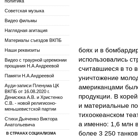
политика
Советская музыка
Видео фильмы
Наглядная агитация
Материалы съездов ВКПБ
боях и в бомбарди
Наши реквизиты
использовались ст
Видео с траурной церемонии
прощания Н.А.Андреевой
считавшиеся в то 
Памяти Н.А.Андреевой
уничтожение молод
Ауди-записи Пленума ЦК
американцами был
ВКПБ от 16.08.2020 г.
продукции. В коре
Денисюка А.В. и Христенко
С.В. - новой религиозно-
и материальные пот
меньшевистской партии
тихоокеанском теа
Стихи Дьяченко Виктора
а именно: 1,6 млн
Анатольевича
более 3 250 танко
В СТРАНАХ СОЦИАЛИЗМА