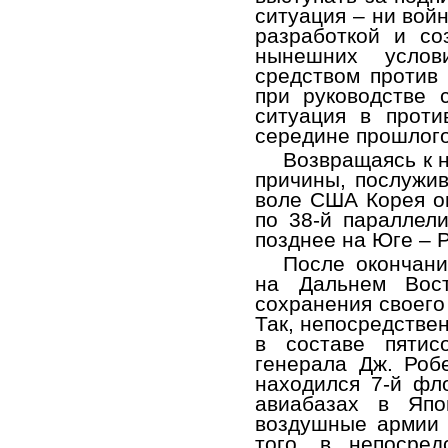
ситуация – ни вой
разработкой и со
нынешних услов
средством против
при руководстве
ситуация в прот
середине прошлого
Возвращаясь к 
причины, послужив
воле США Корея ок
по 38-й параллели
позднее на Юге – 
После окончан
на Дальнем Вос
сохранения своего
Так, непосредстве
в составе пятис
генерала Дж. Роб
находился 7-й фл
авиабазах в Япо
воздушные армии –
того, в непосре