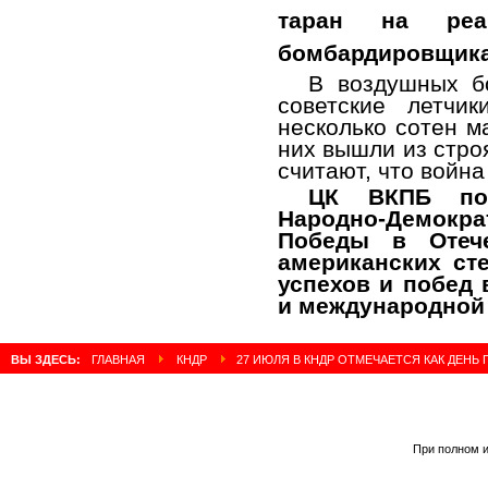
таран на реак
бомбардировщика 
В воздушных б
советские летчи
несколько сотен м
них вышли из стро
считают, что война
ЦК ВКПБ поз
Народно-Демокр
Победы в Отече
американских ст
успехов и побед 
и международной 
ВЫ ЗДЕСЬ:
ГЛАВНАЯ
КНДР
27 ИЮЛЯ В КНДР ОТМЕЧАЕТСЯ КАК ДЕН
При полном и