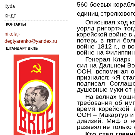
560 боевых корабл
Куба
единиц стрелковог
КНДР
Описывая ход к
КОНТАКТЫ
уорлд рипорт» тог
корейской войне в
nikolaj-
потерь в пяти бол
degtyarenko@yandex.ru
войне 1812 г., в 
ШТАНДАРТ ВКПБ
войне на Филиппин
Генерал Кларк,
сил на Дальнем Во
ООН, вспоминая о
признался: «Я ст
подписал Соглаш
душевные муки от 
На волнах мощн
требования об имп
время корейской
ООН – Макартур и 
дивизий. Миф о н
развеял не только 
Кто стал глав