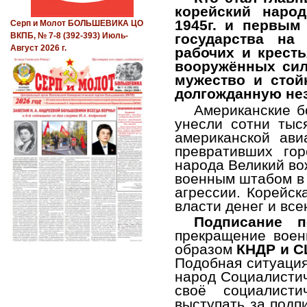
корейский народ
1945г. и первым
Серп и Молот БОЛЬШЕВИКА ЦО
государства на 
ВКПБ, № 7-8 (392-393) Июль-
Август 2026 г.
рабочих и крест
вооружённых сил
мужество и стой
долгожданную нез
Американские б
унесли сотни тыс
американской ав
превративших го
народа Великий во
военным штабом в 
агрессии. Корейск
власти денег и вс
Подписание 
прекращение воен
образом
КНДР и СШ
Подобная ситуация
народ Социалистич
своё социалисти
выступать за под