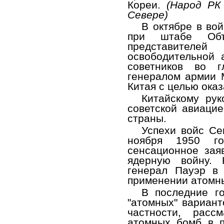
Кореи.
(Народ РК
Севере)
В октябре в во
при штабе Объе
представителе
освободительной 
советников во г
генералом армии 
Китая с целью ока
Китайскому ру
советской авиацие
страны.
Успехи войс Се
ноября 1950 го
сенсационное заяв
ядерную войну. 
генерал Пауэр в
применении атомн
В последние г
"атомных" вариант
частности, расс
атомных бомб в п