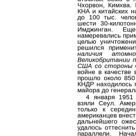
Чхорвон, Кимхва.
КНА и китайских 
до 100 тыс. чело
шести 30-килотон
Имджинган. Ещ
намеревались прим
целью уничтожени
решился примени
наличия атомн
Великобритании п
США со стороны 
войне в качестве 
прошло около 850
КНДР находилось п
майора до генерал
4 января 1951 
взяли Сеул. Амер
только к середи
американцев внест
дальнейшего ожес
удалось оттеснит
параллели. Нача