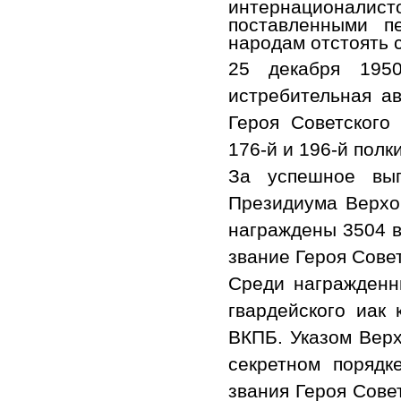
интернационал
поставленными п
народам отстоять 
25 декабря 195
истребительная а
Героя Советского
176-й и 196-й полк
За успешное вып
Президиума Верхо
награждены 3504 в
звание Героя Сове
Среди награжденн
гвардейского иак
ВКПБ. Указом Верх
секретном порядк
звания Героя Сове