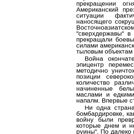
прекращении огн
Американский пре
ситуации факти
наносящего сокру
Восточноазиатск
"сверхдержавы" в
прекращали боевы
силами американск
тыловым объектам 
Война окончат
эпицентр перемес
методично уничто
позиции северок
количество разли
начиненные бел
маслами и едкими
напалм. Впервые с
Ни одна страна
бомбардировке, ка
войну были прев
которые днем и н
руины". По далеко