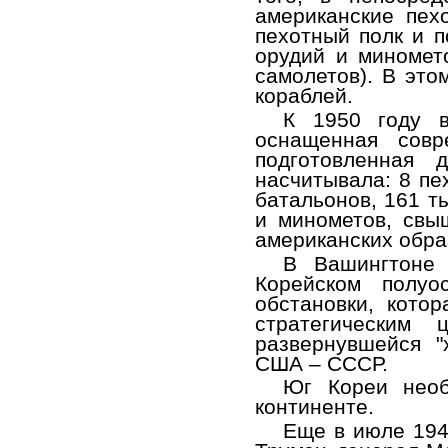
американские пех
пехотный полк и п
орудий и миномет
самолетов). В это
кораблей.
К 1950 году 
оснащенная сов
подготовленная 
насчитывала: 8 пе
батальонов, 161 т
и минометов, свы
американских образ
В Вашингтоне 
Корейском полуо
обстановки, кото
стратегически
развернувшейся "
США – СССР.
Юг Кореи нео
континенте.
Еще в июле 194