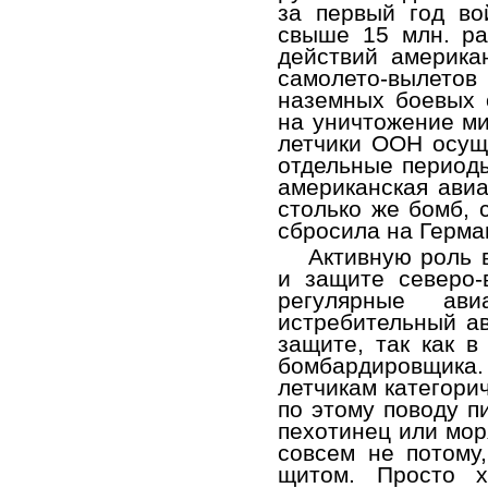
за первый год в
свыше 15 млн. ра
действий америка
самолето-вылетов
наземных боевых 
на уничтожение ми
летчики ООН осуще
отдельные периоды
американская авиа
столько же бомб, 
сбросила на Герма
Активную роль 
и защите северо-
регулярные ав
истребительный ав
защите, так как в
бомбардировщика.
летчикам категори
по этому поводу п
пехотинец или мор
совсем не потому
щитом. Просто х