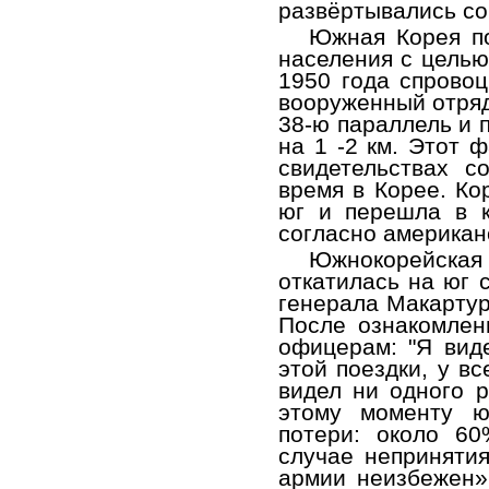
развёртывались со
Южная Корея по
населения с целью
1950 года спрово
вооруженный отряд
38-ю параллель и 
на 1 -2 км. Этот 
свидетельствах с
время в Корее. Ко
юг и перешла в к
согласно американ
Южнокорейская
откатилась на юг 
генерала Макартур
После ознакомлен
офицерам: "Я вид
этой поездки, у в
видел ни одного р
этому моменту ю
потери: около 6
случае неприняти
армии неизбежен