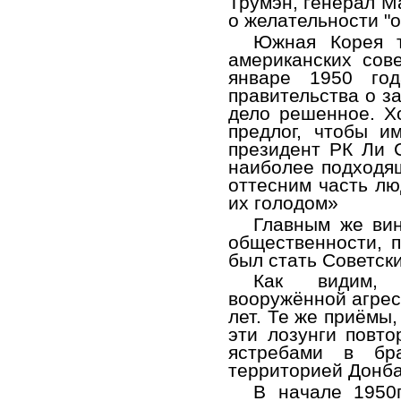
Трумэн, генерал М
о желательности "о
Южная Корея т
американских сов
январе 1950 го
правительства о з
дело решенное. Х
предлог, чтобы и
президент РК Ли 
наиболее подходя
оттесним часть лю
их голодом»
Главным же ви
общественности, 
был стать Советск
Как видим, п
вооружённой агрес
лет. Те же приёмы
эти лозунги повто
ястребами в бр
территорией Донба
В начале 1950