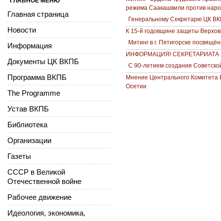
ГЛАВНОЕ МЕНЮ
режима Саакашвили против наро
Главная страница
Генеральному Секретарю ЦК В
Новости
К 15-й годовщине защиты Верхов
Митинг в г. Пятигорске посвящё
Информация
ИНФОРМАЦИЯ! СЕКРЕТАРИАТА
Документы ЦК ВКПБ
С 90-летием создания Советско
Программа ВКПБ
Мнение Центрального Комитета 
Осетии
The Programme
Устав ВКПБ
Библиотека
Организации
Газеты
СССР в Великой
Отечественной войне
Рабочее движение
Идеология, экономика,