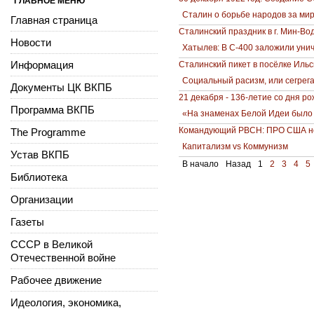
ГЛАВНОЕ МЕНЮ
Сталин о борьбе народов за мир
Главная страница
Сталинский праздник в г. Мин-Во
Новости
Хатылев: В С-400 заложили унич
Информация
Cталинский пикет в посёлке Ильс
Социальный расизм, или сегрега
Документы ЦК ВКПБ
21 декабря - 136-летие со дня 
Программа ВКПБ
«На знаменах Белой Идеи было
Командующий РВСН: ПРО США не
The Programme
Капитализм vs Коммунизм
Устав ВКПБ
В начало
Назад
1
2
3
4
5
Библиотека
Организации
Газеты
СССР в Великой
Отечественной войне
Рабочее движение
Идеология, экономика,