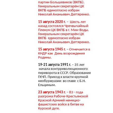
партии Большевиков (ВКПБ).
Генеральным секретарём ЦК
ВКПБ единогласно избран
Николай Ананьевич Дегтяренко.
15 августа 2020 г.
– Шесть лет
назад состоялся Чречвычайный
Пленум ЦК ВКПБ в г. Мин-Воды.
Генеральным секретарём ЦК
ВКПБ единогласно избран
Николай Ананьевич Дегтяренко.
15 августа 1945 г.
– Отмечается в
КНДР как День возрождения
Родины.
19-21 августа 1991 г.
– 35 лет
начала контрреволюционного
переворота в СССР. Образование
ГКЧП. Приход к власти крупной
необуржуазии во главе с Б.Н.
Ельциным.
23 августа 1943 г.
– 83 - года
разгрома Рабоче-Крестьянской
Красной Армией немецко-
фашистских войск в битве на
Курской дуге.