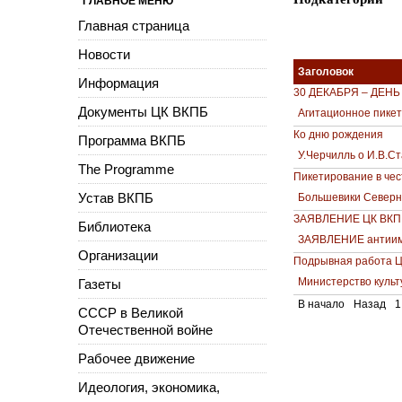
ГЛАВНОЕ МЕНЮ
Главная страница
Новости
Заголовок
Информация
30 ДЕКАБРЯ – ДЕН
Документы ЦК ВКПБ
Агитационное пикет
Ко дню рождения
Программа ВКПБ
У.Черчилль о И.В.Ст
The Programme
Пикетирование в чест
Устав ВКПБ
Большевики Северно
ЗАЯВЛЕНИЕ ЦК ВКПБ
Библиотека
ЗАЯВЛЕНИЕ антиимп
Организации
Подрывная работа Ц
Министерство культ
Газеты
В начало
Назад
1
СССР в Великой
Отечественной войне
Рабочее движение
Идеология, экономика,