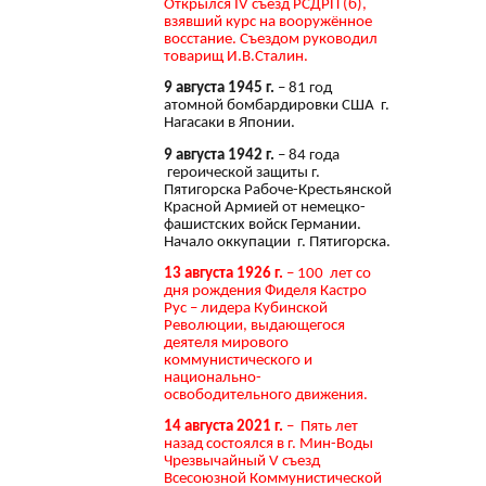
Открылся IV съезд РСДРП (б),
взявший курс на вооружённое
восстание. Съездом руководил
товарищ И.В.Сталин.
9 августа 1945 г.
– 81 год
атомной бомбардировки США г.
Нагасаки в Японии.
9 августа 1942 г.
– 84 года
героической защиты г.
Пятигорска Рабоче-Крестьянской
Красной Армией от немецко-
фашистских войск Германии.
Начало оккупации г. Пятигорска.
13 августа 1926 г.
– 100 лет со
дня рождения Фиделя Кастро
Рус – лидера Кубинской
Революции, выдающегося
деятеля мирового
коммунистического и
национально-
освободительного движения.
14 августа 2021 г.
– Пять лет
назад состоялся в г. Мин-Воды
Чрезвычайный V съезд
Всесоюзной Коммунистической