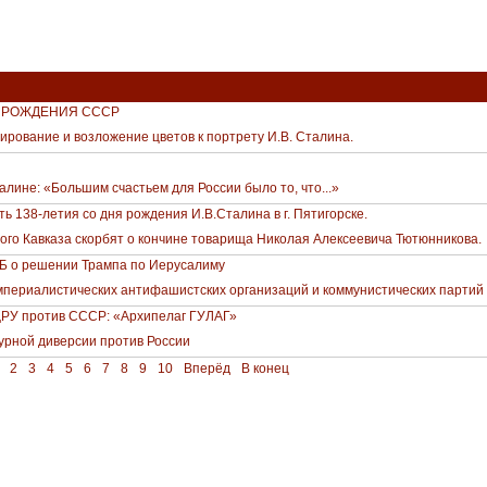
Ь РОЖДЕНИЯ СССР
ирование и возложение цветов к портрету И.В. Сталина.
алине: «Большим счастьем для России было то, что...»
ь 138-летия со дня рождения И.В.Сталина в г. Пятигорске.
го Кавказа скорбят о кончине товарища Николая Алексеевича Тютюнникова.
 о решении Трампа по Иерусалиму
ериалистических антифашистских организаций и коммунистических партий
РУ против СССР: «Архипелаг ГУЛАГ»
урной диверсии против России
2
3
4
5
6
7
8
9
10
Вперёд
В конец