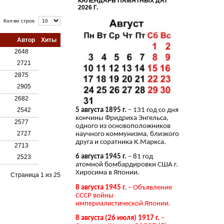
КАЛЕНДАРЬ ПАМЯТНЫХ ДАТ
2026 Г.
Кол-во строк:
Автор
Хиты
2648
2721
2875
2905
2682
2542
5 августа 1895 г.
– 131 год со дня
кончины Фридриха Энгельса,
2577
одного из основоположников
2727
научного коммунизма, близкого
друга и соратника К.Маркса.
2713
6 августа 1945 г.
– 81 год
2523
атомной бомбардировки США г.
Хиросима в Японии.
Страница 1 из 25
8 августа 1945 г.
– Объявление
СССР войны
империалистической Японии.
8 августа (26 июля) 1917 г.
–