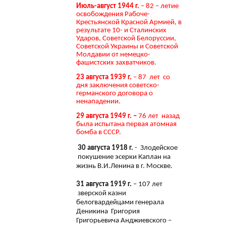
Июль-август 1944 г.
– 82 – летие
освобождения Рабоче-
Крестьянской Красной Армией, в
результате 10- и Сталинских
Ударов, Советской Белоруссии,
Советской Украины и Советской
Молдавии от немецко-
фашистских захватчиков.
23 августа 1939 г.
– 87 лет со
дня заключения советско-
германского договора о
ненападении.
29 августа 1949 г. –
76 лет назад
была испытана первая атомная
бомба в СССР.
30 августа 1918 г.
- Злодейское
покушение эсерки Каплан на
жизнь В.И.Ленина в г. Москве.
31 августа 1919 г.
– 107 лет
зверской казни
белогвардейцами генерала
Деникина Григория
Григорьевича Анджиевского –