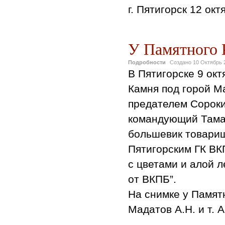
г. Пятигорск 12 октя
У Памятного 
Подробности
Создано
10 Октябрь 
В Пятигорске 9 окт
Камня под горой М
предателем Сороки
командующий Тама
большевик товари
Пятигорским ГК ВК
с цветами и алой л
от ВКПБ”.
На снимке у Памят
Мадатов А.Н. и т. 