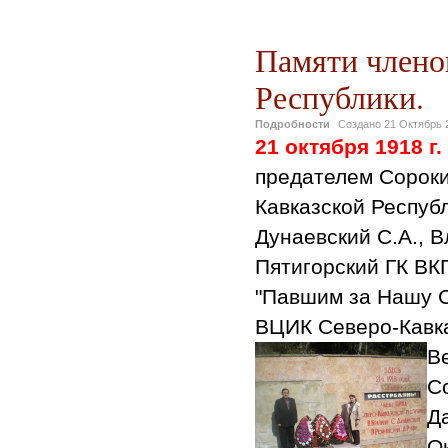
Памяти члено
Республики.
Подробности
Создано
21 Октябрь 
21 октября 1918 г.
предателем Сорок
Кавказской Республ
Дунаевский С.А., В
Пятигорский ГК ВК
"Павшим за Нашу С
ВЦИК Северо-Кавка
В
Со
Д
О