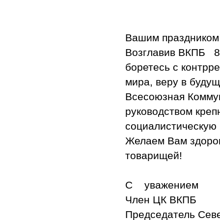
Ваши
Возглавив ВКПБ 8-
боретесь с контрре
мира, веру в буду
Всесоюзная Комму
руководством креп
социалистическую
Желаем Вам здоров
товарищей!
С уважение
Член ЦК ВКПБ
Председатель Сев