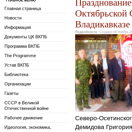
Празднование
ГЛАВНОЕ МЕНЮ
Главная страница
Октябрьской 
Новости
Владикавказе
Информация
Подробности
Создано
06 Ноябрь 2
Документы ЦК ВКПБ
Программа ВКПБ
The Programme
Устав ВКПБ
Библиотека
Организации
Газеты
СССР в Великой
Отечественной войне
Северо-Осетинског
Рабочее движение
Демидова Григория
Идеология, экономика,