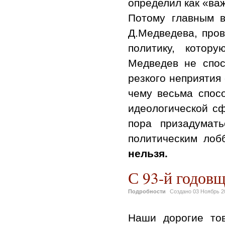
определил как «ва
Потому главным в
Д.Медведева, про
политику, котор
Медведев не спос
резкого неприятия
чему весьма спос
идеологической сф
пора призадумат
политическим лоб
нельзя.
С 93-й годов
Подробности
Создано
03 Ноябрь 2
Наши дорогие то