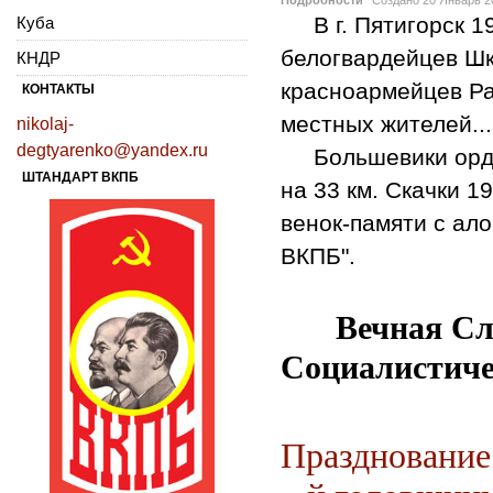
В г. Пятигорск 19
Куба
белогвардейцев Ш
КНДР
красноармейцев Ра
КОНТАКТЫ
местных жителей...
nikolaj-
degtyarenko@yandex.ru
Большевики орден
ШТАНДАРТ ВКПБ
на 33 км. Скачки 1
венок-памяти с ал
ВКПБ".
Вечная Сла
Социалистиче
Празднование