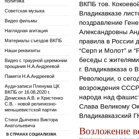
политика
ВКПБ тов. Кокоево
Советская музыка
Владикавказе листо
Видео фильмы
поздравление Ген
Наглядная агитация
Александровны Анд
правила в России 
Материалы съездов ВКПБ
“Серп и Молот” и 
Наши реквизиты
беседы с жителями
Видео с траурной церемонии
прощания Н.А.Андреевой
г. Владикавказа о
Памяти Н.А.Андреевой
Революции, о сего
Ауди-записи Пленума ЦК
возрождения СССР,
ВКПБ от 16.08.2020 г.
народа над фашист
Денисюка А.В. и Христенко
С.В. - новой религиозно-
Слава Великому Ок
меньшевистской партии
Владикавказский Г
Стихи Дьяченко Виктора
Анатольевича
Возложение в
В СТРАНАХ СОЦИАЛИЗМА
Подробности
Создано
20 Январь 2