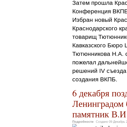
Затем прошла Крас
Конференция ВКПБ
Избран новый Крас
Краснодарского кр
товарищ Тютюннико
Кавказского Бюро Ц
Тютюнникова Н.А. с
пожелал дальнейше
решений IV съезда
создания ВКПБ.
6 декабря поз
Ленинградом 
памятник В.И
Подробности
Создано
09 Декабрь 