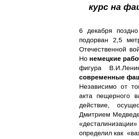
курс на ф
6 декабря поздн
подорван 2,5 ме
Отечественной во
Но
немецкие рабо
фигура В.И.Лен
современные фаш
Независимо от то
акта пещерного в
действие, осуще
Дмитрием Медведев
«десталинизации»
определил как «ва