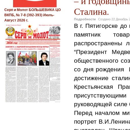
– й годовщин
Сталина.
Серп и Молот БОЛЬШЕВИКА ЦО
ВКПБ, № 7-8 (392-393) Июль-
Подробности
Создано
22 Декабрь 
Август 2026 г.
В г. Пятигорске до
памятник това
распространены л
“Президент Медв
общественного соз
со дня рождения 
достижение сталин
Крестьянская Пра
присутствующим
руководящей силе 
Перед началом ми
портрет В.И.Ленин