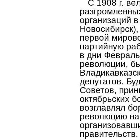
С 1908 г. в
разгромленных
организаций в
Новосибирск),
первой миров
партийную раб
в дни Февраль
революции, бы
Владикавказск
депутатов. Бу
Советов, прин
октябрьских б
возглавлял бо
революцию на
организовавши
правительств. 