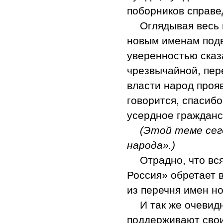
поборников справе
Оглядывая весь 
новым именам подв
уверенностью сказ
чрезвычайной, пер
власти народ проя
говорится, спасибо
усердное гражданс
(Этой теме сег
народа».)
Отрадно, что вс
Россия» обретает 
из перечня имен н
И так же очевид
поддерживают свои