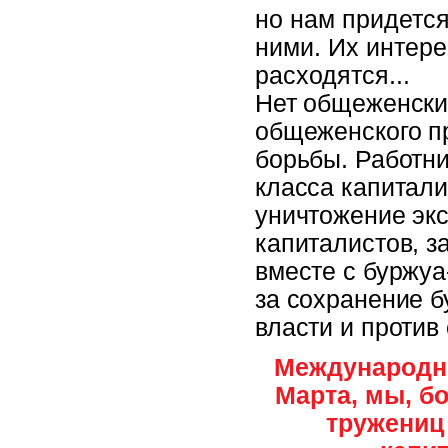
но нам придетс
ними. Их интер
расходятся...
Нет общеженских
общеженского п
борьбы. Работни
класса капитали
уничтожение экс
капиталистов, з
вместе с буржуа
за сохранение б
власти и против
Международны
Марта, мы, б
тружениц