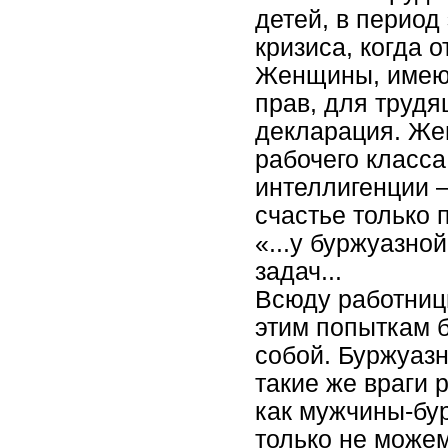
детей, в период
кризиса, когда 
Женщины, имеющ
прав, для труд
декларация. Ж
рабочего класса
интеллигенции –
счастье только 
«...у буржуазно
задач...
Всюду работниц
этим попыткам 
собой. Буржуаз
такие же враги 
как мужчины-бур
только не може