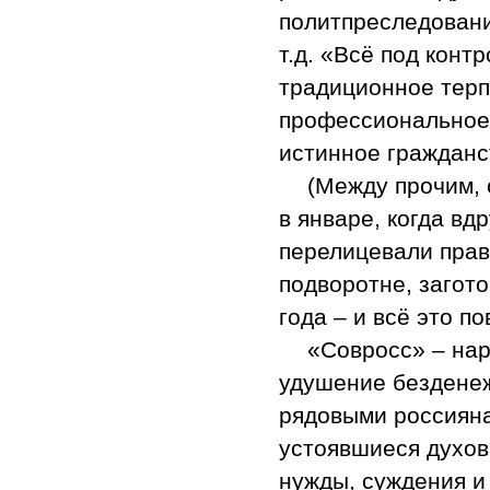
политпреследовани
т.д. «Всё под кон
традиционное терп
профессиональное
истинное граждан
(Между прочим,
в январе, когда вд
перелицевали прав
подворотне, загот
года – и всё это п
«Совросс» – нар
удушение безденеж
рядовыми россияна
устоявшиеся духов
нужды, суждения и