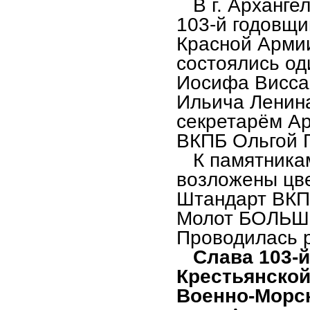
В г. Архангел
103-й годовщи
Красной Армии
состоялись од
Иосифа Висса
Ильича Ленин
секретарём Ар
ВКПБ Ольгой 
К памятникам
возложены цв
Штандарт ВКПБ
Молот БОЛЬШЕ
Проводилась 
Слава 103-й
Крестьянской
Военно-Морск