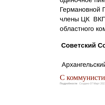
Германовной 
члены ЦК ВКП
областного ко
Советский С
Архангельски
С коммунисти
Подробности
Создано
07 Март 202