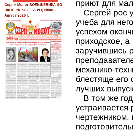
приют для мал
Серп и Молот БОЛЬШЕВИКА ЦО
Сергей рос 
ВКПБ, № 7-8 (392-393) Июль-
Август 2026 г.
учеба для нег
успехом оконч
приходское, а
заручившись 
преподавателей
механико-техн
блестяще его 
лучших выпуск
В том же го
устраивается 
чертежником, 
подготовитель