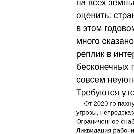
на всех земны
оценить: стра
в этом годово
много сказано
реплик в инт
бесконечных п
совсем неуютн
Требуются ут
От 2020-го пахн
угрозы, непредска
Ограниченное снаб
Ликвидация рабочи