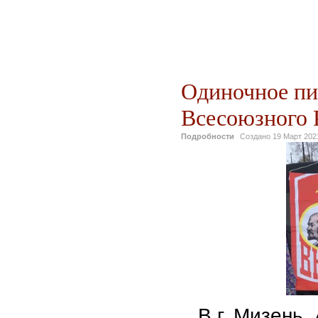
Одиночное пик
Всесоюзного 
Подробности
Создано
19 Март 202
В г. Мизень, 