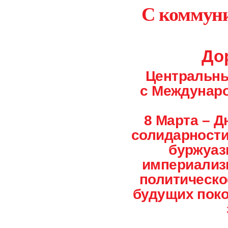
С коммун
До
Центральны
с Междунар
8 Марта – 
солидарности
буржуаз
империализм
политическо
будущих поко