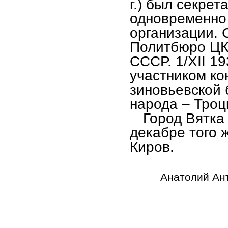
г.) был секрет
одновременно
организации. С
Политбюро ЦК
СССР. 1/XΙΙ 1
участником ко
зиновьевской 
народа – Троц
Город Вятка
декабре того 
Киров.
Анатолий Антоно