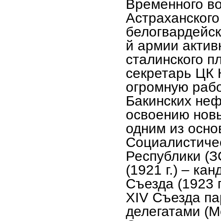
Временного в
Астраханского
белогвардейск
й армии актив
сталинского пл
секретарь ЦК 
огромную рабо
Бакинских неф
освоению нов
одним из осно
Социалистиче
Республики (З
(1921 г.) – ка
Съезда (1923 г
XΙV Съезда пар
делегатами (М