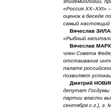
эпидемиологии, п
«Россия XX–XXI» –
оценок в беседе п
самый настоящий пс
Вячеслав ЗИЛ
«Рыбный капитализм
Вячеслав МАР
член Совета Федер
отстаивание инте
палате российско
позволяет успокаи
Дмитрий НОВИ
депутат Госдумы 
партии власти выб
сентября с.г.), 