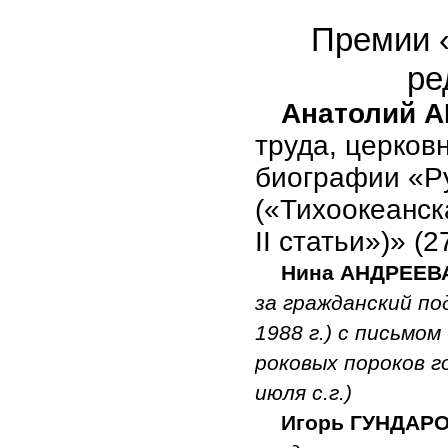
Премии «
ре
Анатолий 
труда, церков
биографии «Р
(«Тихоокеанск
II статьи»)» (2
Нина АНДРЕЕВ
за гражданский по
1988 г.) с письмо
роковых пороков 
июля с.г.)
Игорь ГУНДАР