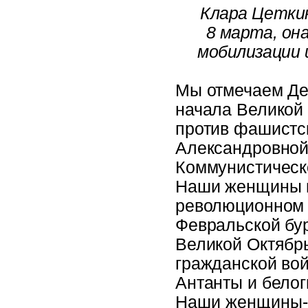
Клара Цеткин
8 марта, он
мобилизации 
Мы отмечаем Ден
начала Великой 
против фашистс
Александровной
Коммунистическ
Наши женщины п
революционном 
Февральской бу
Великой Октябр
гражданской вой
Антанты и бело
Наши женщины-к