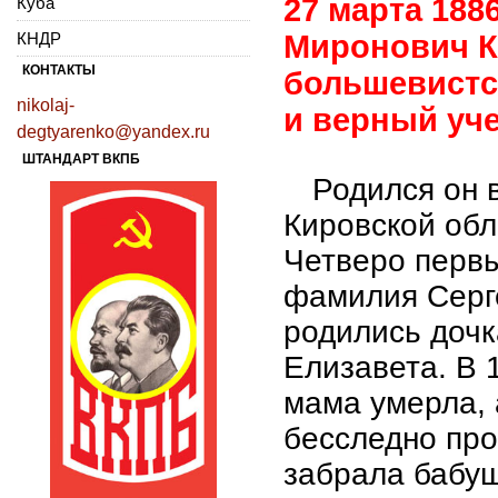
27 марта 188
Куба
КНДР
Миронович К
КОНТАКТЫ
большевистс
nikolaj-
и верный уче
degtyarenko@yandex.ru
ШТАНДАРТ ВКПБ
Родился
он в
Кировской обл
Четверо первы
фамилия Серге
родились дочк
Елизавета. В 
мама умерла, 
бесследно про
забрала бабуш