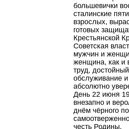
большевички во
сталинские пяти
взрослых, вырас
готовых защища
Крестьянской 
Советская влас
мужчин и женщи
женщина, как и 
труд, достойны
обслуживание и
абсолютно увер
День 22 июня 19
внезапно и веро
днём чёрного п
самоотверженно
честь Родины.