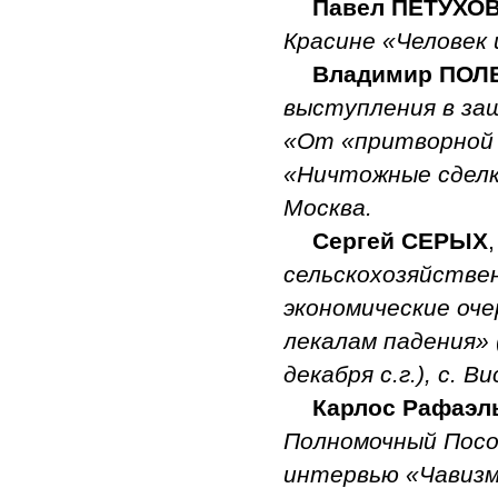
Павел ПЕТУХО
Красине «Человек и
Владимир ПОЛ
выступления в за
«От «притворной с
«Ничтожные сделки
Москва.
Сергей СЕРЫХ
сельскохозяйствен
экономические оче
лекалам падения» 
декабря с.г.), с. 
Карлос Рафаэл
Полномочный Посо
интервью «Чавизм 