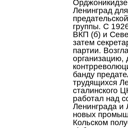
Орджоникидзе,
Ленинград для
предательской
группы. С 192
ВКП (б) и Сев
затем секрета
партии. Возгл
организацию, 
контрреволюц
банду предате
трудящихся Ле
сталинского Ц
работал над с
Ленинграда и 
новых промыш
Кольском полу