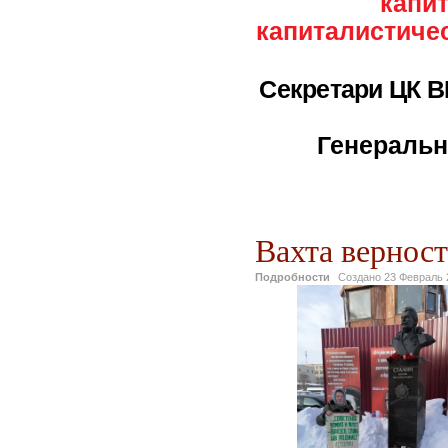
капи
капиталистичес
Секретари ЦК ВК
Генеральн
Вахта вернос
Подробности
Создано
23 Февраль 