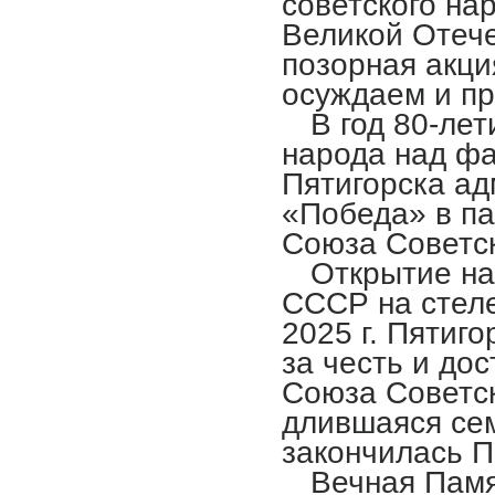
советского на
Великой Отеч
позорная акци
осуждаем и п
В год 80-ле
народа над фа
Пятигорска ад
«Победа» в па
Союза Советск
Открытие на
СССР на стеле
2025 г. Пятиг
за честь и до
Союза Советск
длившаяся сем
закончилась 
Вечная Памя