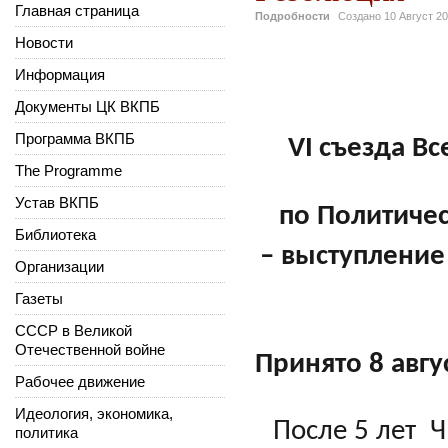
Главная страница
Подробности
Создано
10 Август 2
Новости
Информация
Документы ЦК ВКПБ
Программа ВКПБ
VI
съезда В
The Programme
Устав ВКПБ
по Политиче
Библиотека
– выступление
Организации
Газеты
СССР в Великой
Отечественной войне
Принято 8 авгус
Рабочее движение
г. П
Идеология, экономика,
После 5 лет 
политика