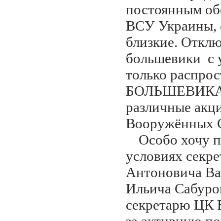
постоянным обс
ВСУ Украины, 
близкие. Отключ
большевики с у
только распрос
БОЛЬШЕВИКА»,
различные акц
Вооружённых С
Особо хочу п
условиях секр
Антоновича Ва
Ильича Сабуро
секретарю ЦК 