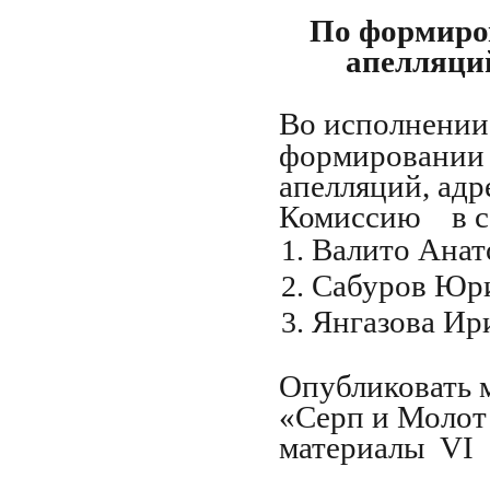
По формиро
апелляци
Во исполнении
формировании 
апелляций, ад
Комиссию в со
Валито Анат
Сабуров Юр
Янгазова Ир
Опубликовать м
«Серп и Молот
материалы VI 