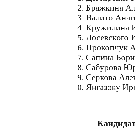
Бражкина Ал
Валито Анат
Кружилина И
Лосевского 
Прокопчук А
Сапина Бори
Cабурова Юр
Cеркова Але
Янгазову Ир
Кандидат