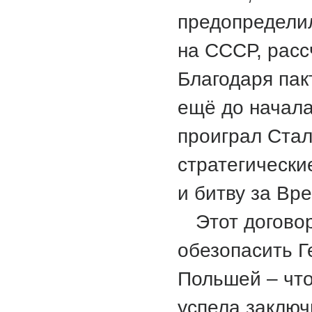
предопределил
на СССР, расс
Благодаря пак
ещё до начал
проиграл Ста
стратегически
и битву за Вр
Этот догово
обезопасить Г
Польшей – чт
успела заключ