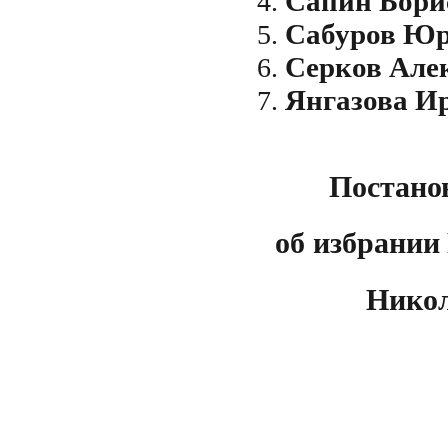
Сапин Бори
Сабуров Юр
Серков Але
Янгазова И
Постано
об избрании
Никол