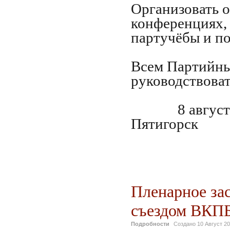
Организовать 
конференциях, 
партучёбы и п
Всем Партийны
руководствова
8 авгу
Пятигорск
Пленарное за
съездом ВКП
Подробности
Создано
10 Август 2