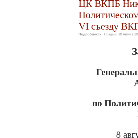
ЦК ВКПБ Нико
Политическом
VI съезду ВК
Подробности
Создано
10 Август 2
З
Генераль
по Полити
8 ав