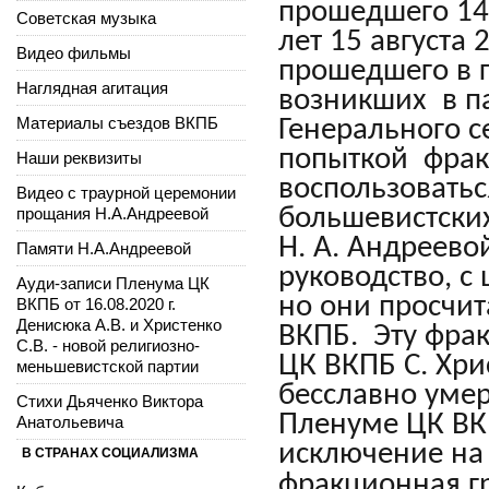
прошедшего 14 
Советская музыка
лет 15 августа
Видео фильмы
прошедшего в г
Наглядная агитация
возникших в па
Материалы съездов ВКПБ
Генерального 
попыткой фрак
Наши реквизиты
воспользоватьс
Видео с траурной церемонии
большевистских
прощания Н.А.Андреевой
Н. А. Андреево
Памяти Н.А.Андреевой
руководство, с
Ауди-записи Пленума ЦК
но они просчит
ВКПБ от 16.08.2020 г.
Денисюка А.В. и Христенко
ВКПБ. Эту фрак
С.В. - новой религиозно-
ЦК ВКПБ С. Хри
меньшевистской партии
бесславно умер
Стихи Дьяченко Виктора
Пленуме ЦК ВКП
Анатольевича
исключение на
В СТРАНАХ СОЦИАЛИЗМА
фракционная г