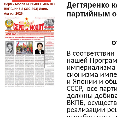
Дегтяренко к
Серп и Молот БОЛЬШЕВИКА ЦО
ВКПБ, № 7-8 (392-393) Июль-
партийным о
Август 2026 г.
о
В соответствии
нашей Програм
империализма и
сионизма импе
и Японии и общ
СССР, все парт
должны добива
ВКПБ, осуществ
реализации ре