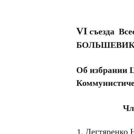
VI
съезда Вс
БОЛЬШЕВИ
Об избрании 
Коммунистич
Чл
Дегтяренко 