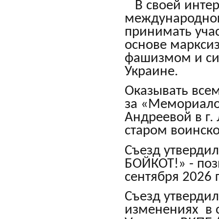
В своей интер
международног
принимать уча
основе маркси
фашизмом и с
Украине.
Оказывать все
за «Мемориалом
Андреевой в г.
старом воинск
Съезд утверди
БОЙКОТ!» - по
сентября 2026 
Съезд утверди
изменениях в 