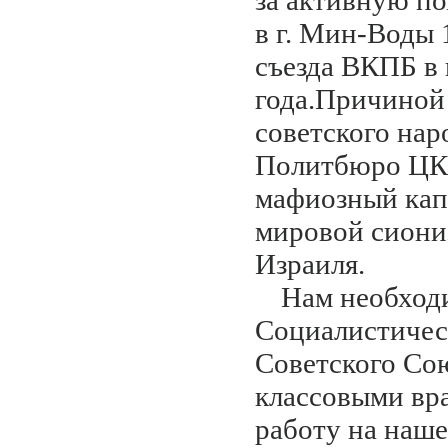
за активную п
в г. Мин-Воды 
съезда ВКПБ в 
года.
Причиной 
советского нар
Политбюро ЦК
мафиозный капи
мировой сиони
Израиля.
Нам необход
Социалистичес
Советского Со
классовыми вр
работу на наше