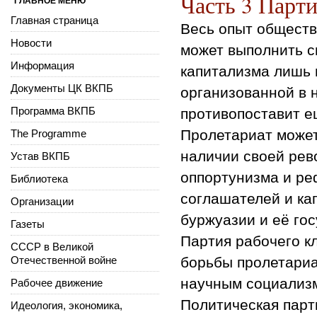
Часть 3 Парти
ГЛАВНОЕ МЕНЮ
Главная страница
Весь опыт обществ
Новости
может выполнить 
Информация
капитализма лишь 
Документы ЦК ВКПБ
организованной в
Программа ВКПБ
противопоставит е
Пролетариат может
The Programme
наличии своей рев
Устав ВКПБ
оппортунизма и р
Библиотека
соглашателей и ка
Организации
буржуазии и её го
Газеты
Партия рабочего к
СССР в Великой
Отечественной войне
борьбы пролетариа
научным социализ
Рабочее движение
Политическая парт
Идеология, экономика,