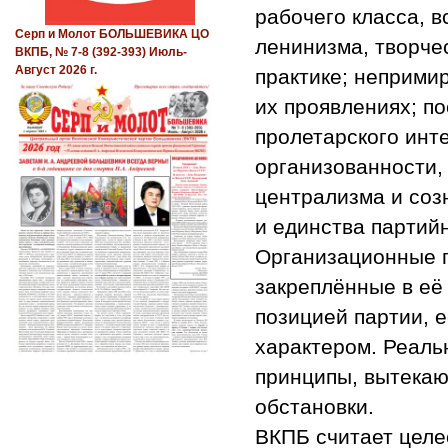
рабочего класса, в
Серп и Молот БОЛЬШЕВИКА ЦО
ленинизма, творче
ВКПБ, № 7-8 (392-393) Июль-
Август 2026 г.
практике; неприми
их проявлениях; п
пролетарского инт
организованности,
централизма и соз
и единства партий
Организационные 
закреплённые в её
позицией партии, 
характером. Реаль
принципы, вытекаю
обстановки.
ВКПБ считает целе