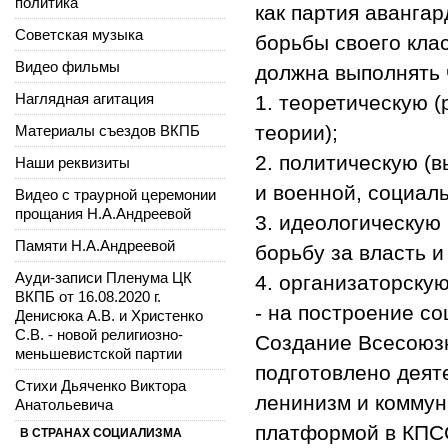
политика
как партия авангар
Советская музыка
борьбы своего кла
Видео фильмы
должна выполнять 
Наглядная агитация
1. теоретическую (
теории);
Материалы съездов ВКПБ
2. политическую (
Наши реквизиты
и военной, социал
Видео с траурной церемонии
прощания Н.А.Андреевой
3. идеологическую
Памяти Н.А.Андреевой
борьбу за власть и
Ауди-записи Пленума ЦК
4. организаторскую
ВКПБ от 16.08.2020 г.
- на построение с
Денисюка А.В. и Христенко
С.В. - новой религиозно-
Создание Всесоюз
меньшевистской партии
подготовлено деят
Стихи Дьяченко Виктора
ленинизм и коммун
Анатольевича
платформой в КПСС
В СТРАНАХ СОЦИАЛИЗМА