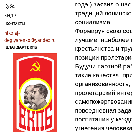
года ) заявил о н
Куба
традиций ленинско
КНДР
социализма.
КОНТАКТЫ
Формируя свою соц
nikolaj-
лучшие, наиболее 
degtyarenko@yandex.ru
крестьянства и тр
ШТАНДАРТ ВКПБ
позиции пролетари
Будучи партией ра
такие качества, пр
организованность,
пролетарский инте
самопожертвованию
повседневная зада
воспитании у кажд
угнетения человек