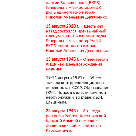
партии Большевиков (ВКПБ).
Генеральным секретарём ЦК
ВКПБ единогласно избран
Николай Ананьевич Дегтяренко.
15 августа 2020 г.
– Шесть лет
назад состоялся Чречвычайный
Пленум ЦК ВКПБ в г. Мин-Воды.
Генеральным секретарём ЦК
ВКПБ единогласно избран
Николай Ананьевич Дегтяренко.
15 августа 1945 г.
– Отмечается в
КНДР как День возрождения
Родины.
19-21 августа 1991 г.
– 35 лет
начала контрреволюционного
переворота в СССР. Образование
ГКЧП. Приход к власти крупной
необуржуазии во главе с Б.Н.
Ельциным.
23 августа 1943 г.
– 83 - года
разгрома Рабоче-Крестьянской
Красной Армией немецко-
фашистских войск в битве на
Курской дуге.