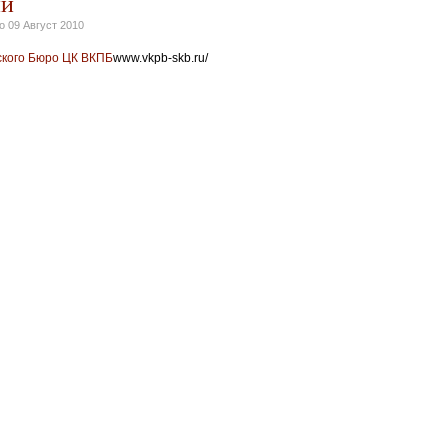
ии
но
09 Август 2010
ского Бюро ЦК ВКПБ
www.vkpb-skb.ru/