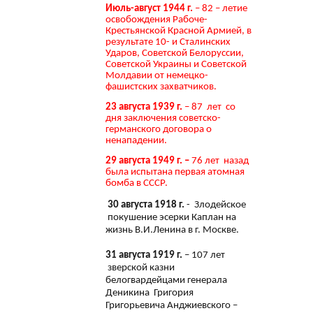
Июль-август 1944 г.
– 82 – летие
освобождения Рабоче-
Крестьянской Красной Армией, в
результате 10- и Сталинских
Ударов, Советской Белоруссии,
Советской Украины и Советской
Молдавии от немецко-
фашистских захватчиков.
23 августа 1939 г.
– 87 лет со
дня заключения советско-
германского договора о
ненападении.
29 августа 1949 г. –
76 лет назад
была испытана первая атомная
бомба в СССР.
30 августа 1918 г.
- Злодейское
покушение эсерки Каплан на
жизнь В.И.Ленина в г. Москве.
31 августа 1919 г.
– 107 лет
зверской казни
белогвардейцами генерала
Деникина Григория
Григорьевича Анджиевского –