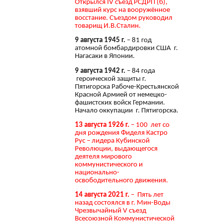
Открылся IV съезд РСДРП (б),
взявший курс на вооружённое
восстание. Съездом руководил
товарищ И.В.Сталин.
9 августа 1945 г.
– 81 год
атомной бомбардировки США г.
Нагасаки в Японии.
9 августа 1942 г.
– 84 года
героической защиты г.
Пятигорска Рабоче-Крестьянской
Красной Армией от немецко-
фашистских войск Германии.
Начало оккупации г. Пятигорска.
13 августа 1926 г.
– 100 лет со
дня рождения Фиделя Кастро
Рус – лидера Кубинской
Революции, выдающегося
деятеля мирового
коммунистического и
национально-
освободительного движения.
14 августа 2021 г.
– Пять лет
назад состоялся в г. Мин-Воды
Чрезвычайный V съезд
Всесоюзной Коммунистической