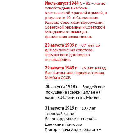
Июль-август 1944 г.
– 82 – летие
освобождения Рабоче-
Крестьянской Красной Армией, в
результате 10- и Сталинских
Ударов, Советской Белоруссии,
Советской Украины и Советской
Молдавии от немецко-
фашистских захватчиков.
23 августа 1939 г.
– 87 лет со
дня заключения советско-
германского договора о
ненападении.
29 августа 1949 г. –
76 лет назад
была испытана первая атомная
бомба в СССР.
30 августа 1918 г.
- Злодейское
покушение эсерки Каплан на
жизнь В.И.Ленина в г. Москве.
31 августа 1919 г.
– 107 лет
зверской казни
белогвардейцами генерала
Деникина Григория
Григорьевича Анджиевского –