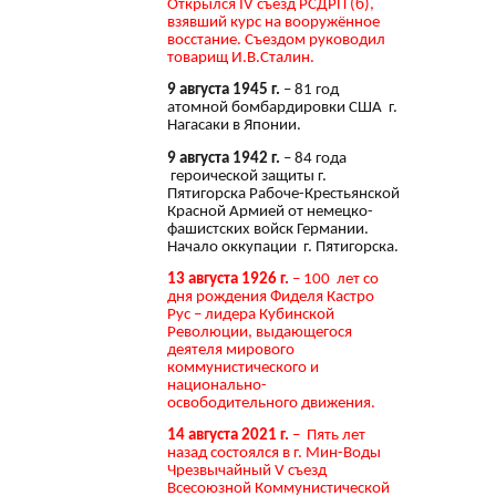
Открылся IV съезд РСДРП (б),
взявший курс на вооружённое
восстание. Съездом руководил
товарищ И.В.Сталин.
9 августа 1945 г.
– 81 год
атомной бомбардировки США г.
Нагасаки в Японии.
9 августа 1942 г.
– 84 года
героической защиты г.
Пятигорска Рабоче-Крестьянской
Красной Армией от немецко-
фашистских войск Германии.
Начало оккупации г. Пятигорска.
13 августа 1926 г.
– 100 лет со
дня рождения Фиделя Кастро
Рус – лидера Кубинской
Революции, выдающегося
деятеля мирового
коммунистического и
национально-
освободительного движения.
14 августа 2021 г.
– Пять лет
назад состоялся в г. Мин-Воды
Чрезвычайный V съезд
Всесоюзной Коммунистической