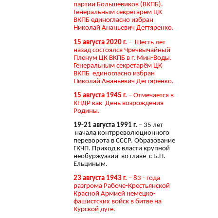
партии Большевиков (ВКПБ).
Генеральным секретарём ЦК
ВКПБ единогласно избран
Николай Ананьевич Дегтяренко.
15 августа 2020 г.
– Шесть лет
назад состоялся Чречвычайный
Пленум ЦК ВКПБ в г. Мин-Воды.
Генеральным секретарём ЦК
ВКПБ единогласно избран
Николай Ананьевич Дегтяренко.
15 августа 1945 г.
– Отмечается в
КНДР как День возрождения
Родины.
19-21 августа 1991 г.
– 35 лет
начала контрреволюционного
переворота в СССР. Образование
ГКЧП. Приход к власти крупной
необуржуазии во главе с Б.Н.
Ельциным.
23 августа 1943 г.
– 83 - года
разгрома Рабоче-Крестьянской
Красной Армией немецко-
фашистских войск в битве на
Курской дуге.