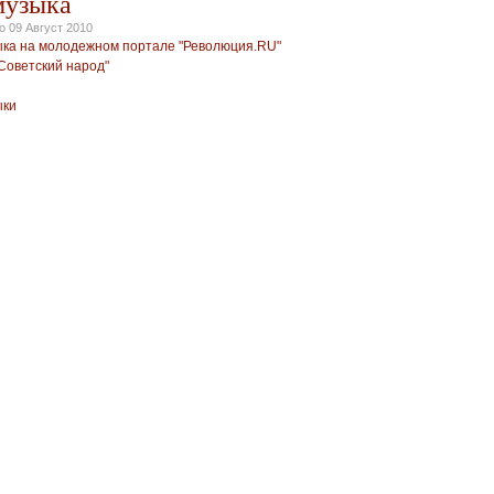
музыка
но
09 Август 2010
ка на молодежном портале "Революция.RU"
Советский народ"
ыки