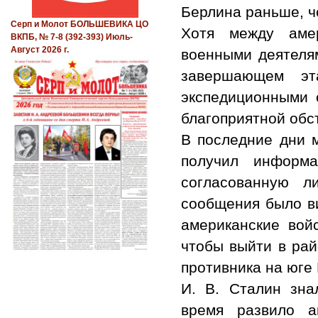
Берлина раньше, ч
Серп и Молот БОЛЬШЕВИКА ЦО
Хотя между амер
ВКПБ, № 7-8 (392-393) Июль-
Август 2026 г.
военными деятелям
завершающем эт
экспедиционными 
благоприятной обс
В последние дни 
получил информ
согласованную л
сообщения было ви
американские войс
чтобы выйти в рай
противника на юге
И. В. Сталин зна
время развило а