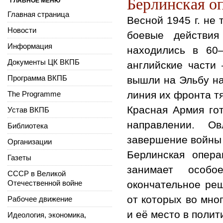
Берлинская о
ГЛАВНОЕ МЕНЮ
Главная страница
Весной 1945 г. не
Новости
боевые действия
Информация
находились в 60
Документы ЦК ВКПБ
английские части
Программа ВКПБ
вышли на Эльбу на
линия их фронта т
The Programme
Красная Армия го
Устав ВКПБ
направлении. О
Библиотека
завершение войны
Организации
Берлинская опер
Газеты
занимает особ
СССР в Великой
Отечественной войне
окончательное ре
от которых во мно
Рабочее движение
и её место в поли
Идеология, экономика,