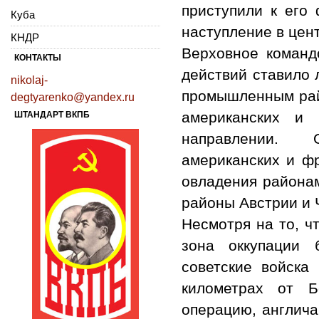
приступили к его
Куба
наступление в цен
КНДР
Верховное команд
КОНТАКТЫ
действий ставило 
nikolaj-
промышленным рай
degtyarenko@yandex.ru
американских и 
ШТАНДАРТ ВКПБ
направлении. 
американских и ф
овладения района
районы Австрии и 
Несмотря на то, ч
зона оккупации 
советские войск
километрах от Б
операцию, англича