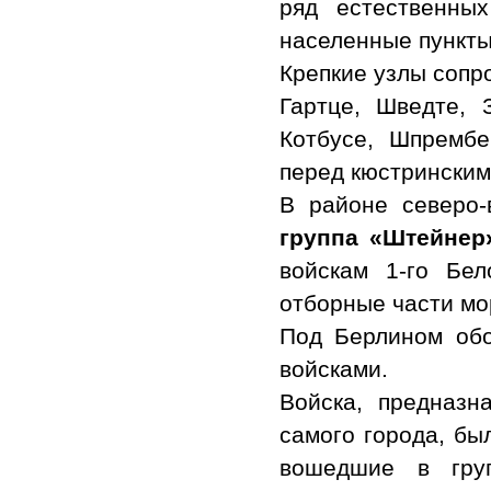
ряд естественных
населенные пункты
Крепкие узлы сопр
Гартце, Шведте, 
Котбусе, Шпремб
перед кюстринским
В районе северо
группа «Штейнер
войскам 1-го Бе
отборные части мо
Под Берлином обо
войсками.
Войска, предназн
самого города, бы
вошедшие в гру