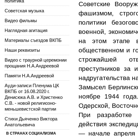
политика
Советские Вооруж
Советская музыка
фашизмом, строг
Видео фильмы
политики безогов
Наглядная агитация
военной, экономич
на этом этапе 
Материалы съездов ВКПБ
общественном и го
Наши реквизиты
строжайшей от
Видео с траурной церемонии
прощания Н.А.Андреевой
преступников за 
Памяти Н.А.Андреевой
надругательства н
Ауди-записи Пленума ЦК
Замысел Берлинско
ВКПБ от 16.08.2020 г.
ноябре 1944 года
Денисюка А.В. и Христенко
С.В. - новой религиозно-
Одерской, Восточн
меньшевистской партии
При разработке 
Стихи Дьяченко Виктора
действия экспедиц
Анатольевича
— начале апреля
В СТРАНАХ СОЦИАЛИЗМА