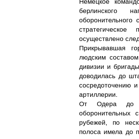
Немецкое команд
берлинского н
оборонительного 
стратегическое
осуществлено сле
Прикрывавшая го
людским составом
дивизии и бригады
доводилась до шт
сосредоточению и
артиллерии.
От Одера до Б
оборонительных 
рубежей, по неск
полоса имела до 