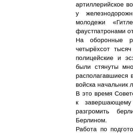
артиллерийское во
у железнодорож
молодежи «Гитл
фаустпатронами от
На оборонные р
четырёхсот тысяч
полицейские и эс
были стянуты мно
располагавшиеся в
войска начальник 
В это время Совет
к завершающему
разгромить берл
Берлином.
Работа по подгот