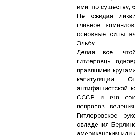
ими, по существу, 
Не ожидая ликви
главное командо
основные силы н
Эльбу.
Делая все, что
гитлеровцы однов
правящими кругами
капитуляции. 
антифашистской к
СССР и его союз
вопросов ведени
Гитлеровское ру
овладения Берлино
американским или 