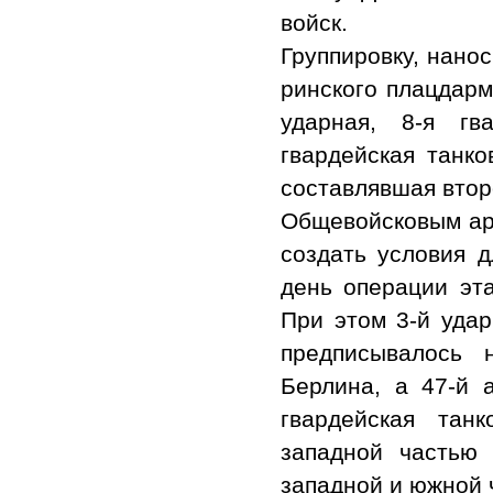
войск.
Группировку, нано
ринского плацдарма
ударная, 8-я гв
гвардейская танко
составлявшая втор
Общевойсковым ар
создать условия 
день операции эт
При этом 3-й уда
предписывалось 
Берлина, а 47-й 
гвардейская тан
западной частью 
западной и южной 