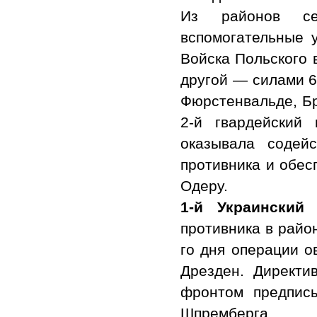
Из районов се
вспомогательные 
Войска Польского 
другой — силами 6
Фюрстенвальде, Бр
2-й гвардейский 
оказывала содей
противника и обес
Одеру.
1-й Украинский
противника в райо
го дня операции о
Дрезден. Директи
фронтом предпис
Шпремберга.