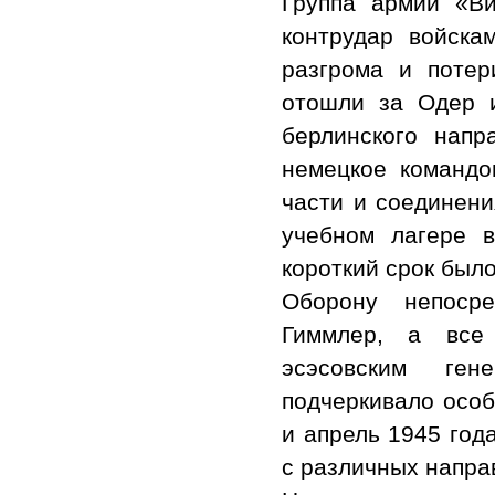
Группа армий «Ви
контрудар войска
разгрома и потер
отошли за Одер и
берлинского напр
немецкое команд
части и соединени
учебном лагере 
короткий срок был
Оборону непосре
Гиммлер, а все
эсэсовским ген
подчеркивало особ
и апрель 1945 год
с различных напра