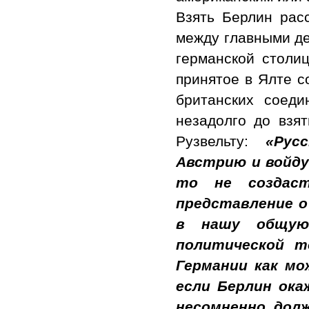
Взять Берлин рас
между главными д
германской столиц
принятое в Ялте с
британских соеди
незадолго до взя
Рузвельту:
«Рус
Австрию и войду
то не создаст
представление о
в нашу общую
политической т
Германии как мо
если Берлин ока
несомненно, дол