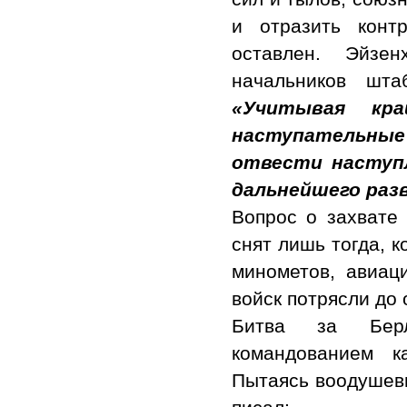
и отразить конт
оставлен. Эйзе
начальников шт
«Учитывая кр
наступательные
отвести наступ
дальнейшего раз
Вопрос о захвате
снят лишь тогда, 
минометов, авиац
войск потрясли до
Битва за Берл
командованием 
Пытаясь воодушеви