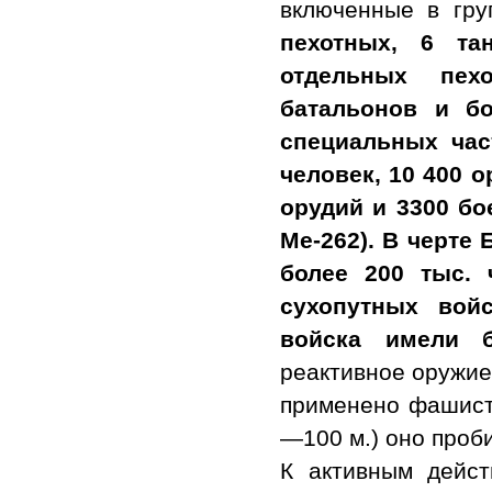
включенные в гру
пехотных, 6 та
отдельных пех
батальонов и б
специальных час
человек, 10 400 
орудий и 3300 бо
Ме-262). В черте
более 200 тыс. 
сухопутных войс
войска имели б
реактивное оружие
применено фашистс
—100 м.) оно про
К активным дейст