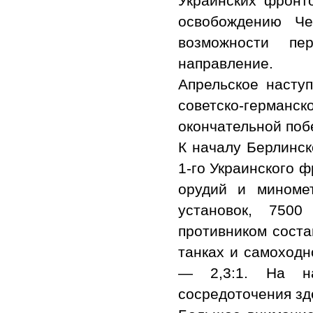
Украинских фронт
освобождению Че
возможности пе
направление.
Апрельское насту
советско-герман
окончательной поб
К началу Берлинск
1-го Украинского ф
орудий и миномет
установок, 7500
противником соста
танках и самоходн
— 2,3:1. На на
сосредоточения зд