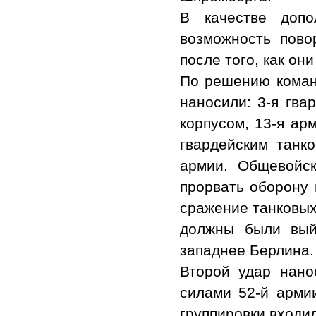
В качестве допо
возможность пово
после того, как он
По решению коман
наносили: 3-я гва
корпусом, 13-я ар
гвардейским танко
армии. Общевойс
прорвать оборону 
сражение танковых
должны были вый
западнее Берлина.
Второй удар нано
силами 52-й армии
группировки входил