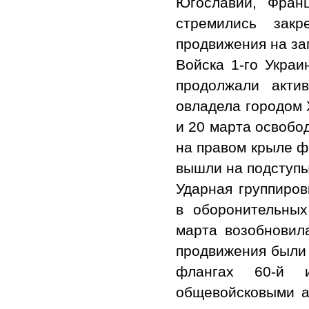
Югославии, Фран
стремились зак
продвижения на зап
Войска 1-го Украи
продолжали акти
овладела городом 
и 20 марта освобо
на правом крыле фр
вышли на подступы
Ударная группиров
в оборонительных
марта возобновил
продвижения были
флангах 60-й 
общевойсковыми а