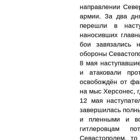
направлении Север
армии. За два дн
перешли в наст
наносивших главн
бои завязались 
обороны Севастоп
8 мая наступавши
и атаковали про
освобождён от фа
на мыс Херсонес, г
12 мая наступате
завершилась полны
и пленными и вс
гитлеровцам п
Севастополем, то