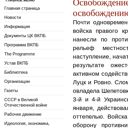
Освобождение
ГЛАВНОЕ МЕНЮ
Главная страница
освобождени
Новости
Почти одновремен
Информация
войска правого к
Документы ЦК ВКПБ
нанесли по прот
Программа ВКПБ
рельеф местнос
The Programme
наступление, нача
Устав ВКПБ
результате ожес
Библиотека
активном содейств
Организации
Луцк и Ровно. Сло
овладела Шепетовк
Газеты
3-й и 4-й Украин
СССР в Великой
Отечественной войне
января, действова
Рабочее движение
оттепелью. Войска
Идеология, экономика,
оборону противн