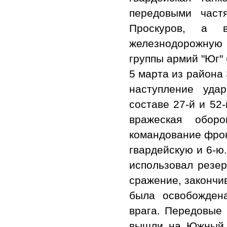
передовыми част
Проскуров, а 
железнодорожную
группы армий "Юг"
5 марта из района
наступление уда
составе 27-й и 52
вражеская обор
командование фрон
гвардейскую и 6-ю
использовал резер
сражение, закончи
была освобожден
врага. Передовые 
вышли на Южный 