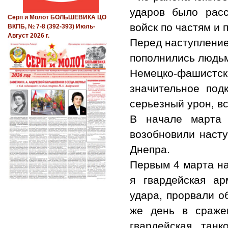
ударов было расс
Серп и Молот БОЛЬШЕВИКА ЦО
войск по частям и
ВКПБ, № 7-8 (392-393) Июль-
Август 2026 г.
Перед наступление
пополнились людьм
Немецко-фашистск
значительное под
серьезный урон, в
В начале марта 
возобновили насту
Днепра.
Первым 4 марта на
я гвардейская ар
удара, прорвали о
же день в сраже
гвардейская танк