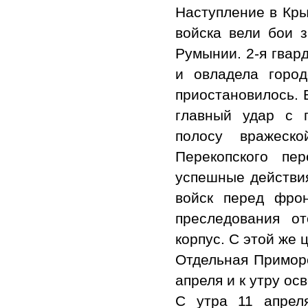
Наступление в Кры
войска вели бои 
Румынии. 2-я гвар
и овладела горо
приостановилось. 
главный удар с 
полосу вражеск
Перекопского пе
успешные действия
войск перед фро
преследования о
корпус. С этой же
Отдельная Приморс
апреля и к утру ос
С утра 11 апрел