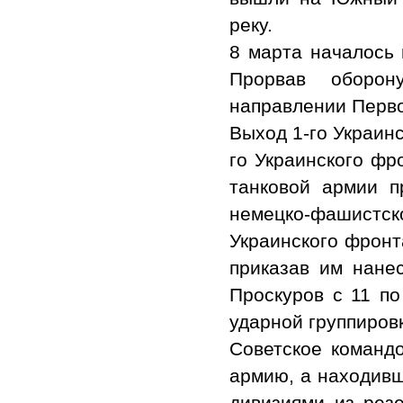
реку.
8 марта началось 
Прорвав оборон
направлении Перв
Выход 1-го Украин
го Украинского фр
танковой армии п
немецко-фашистс
Украинского фронт
приказав им нанес
Проскуров с 11 п
ударной группиров
Советское команд
армию, а находивш
дивизиями из рез