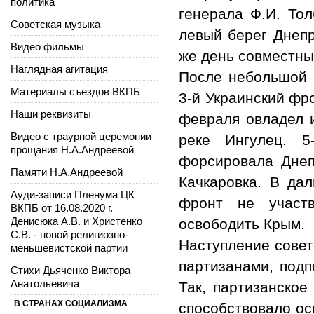
политика
генерала Ф.И. Тол
Советская музыка
левый берег Днепр
Видео фильмы
же день совместны
Наглядная агитация
После небольшой п
Материалы съездов ВКПБ
3-й Украинский фр
Наши реквизиты
февраля овладел 
Видео с траурной церемонии
реке Ингулец. 5
прощания Н.А.Андреевой
форсировала Днеп
Памяти Н.А.Андреевой
Качкаровка. В да
Ауди-записи Пленума ЦК
фронт не участ
ВКПБ от 16.08.2020 г.
Денисюка А.В. и Христенко
освободить Крым.
С.В. - новой религиозно-
Наступление совет
меньшевистской партии
партизанами, под
Стихи Дьяченко Виктора
Анатольевича
Так, партизанское
В СТРАНАХ СОЦИАЛИЗМА
способствовало ос