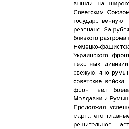
вышли на широко
Советским Союзо
государственну
резонанс. За рубе
близкого разгрома 
Немецко-фашистск
Украинского фрон
пехотных дивизи
свежую, 4-ю румын
советские войска.
фронт вел боев
Молдавии и Румын
Продолжал успешн
марта его главн
решительное нас