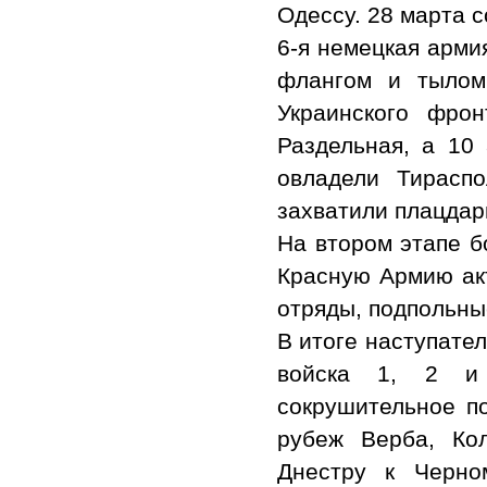
Одессу. 28 марта 
6-я немецкая арми
флангом и тылом
Украинского фро
Раздельная, а 10
овладели Тирасп
захватили плацдар
На втором этапе б
Красную Армию ак
отряды, подпольны
В итоге наступате
войска 1, 2 и 
сокрушительное п
рубеж Верба, Ко
Днестру к Черно