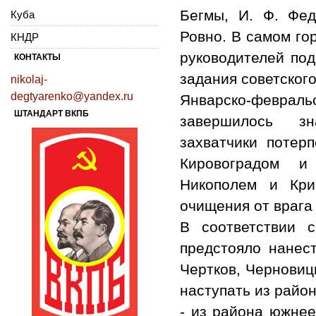
Бегмы, И. Ф. Фед
Куба
Ровно. В самом го
КНДР
руководителей по
КОНТАКТЫ
задания советског
nikolaj-
degtyarenko@yandex.ru
Январско-февра
ШТАНДАРТ ВКПБ
завершилось зн
захватчики потер
Кировоградом и
Никополем и Кри
очищения от врага
В соответствии 
предстояло нанес
Чертков, Черновиц
наступать из район
- из района южнее