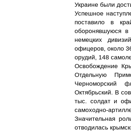
Украине были дост
Успешное наступл
поставило в кра
оборонявшуюся в
немецких дивизи
офицеров, около 3
орудий, 148 самоле
Освобождение Кры
Отдельную Прим
Черноморский ф
Октябрьский. В со
тыс. солдат и оф
самоходно-арти
Значительная рол
отводилась крымск