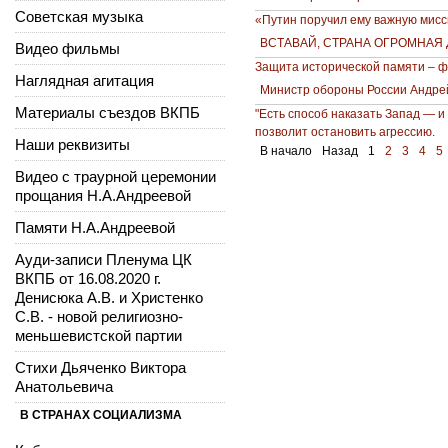
Советская музыка
«Путин поручил ему важную мисс
ВСТАВАЙ, СТРАНА ОГРОМНАЯ До
Видео фильмы
Защита исторической памяти – ф
Наглядная агитация
Министр обороны России Андрей
Материалы съездов ВКПБ
"Есть способ наказать Запад — 
позволит остановить агрессию.
Наши реквизиты
В начало
Назад
1
2
3
4
5
Видео с траурной церемонии
прощания Н.А.Андреевой
Памяти Н.А.Андреевой
Ауди-записи Пленума ЦК
ВКПБ от 16.08.2020 г.
Денисюка А.В. и Христенко
С.В. - новой религиозно-
меньшевистской партии
Стихи Дьяченко Виктора
Анатольевича
В СТРАНАХ СОЦИАЛИЗМА