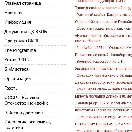
На пороге следующей войны
Главная страница
Трансформация отношений госуда
Новости
Ракетный гамбит. Как проигрыва
Информация
О военной безопасности Россий
Советский задел исчерпан: куда
Документы ЦК ВКПБ
«Вместо того, чтобы заниматься 
Программа ВКПБ
нас в избытке»
2 декабря 1927 г. – Открылся XV
The Programme
Возможен ли новый Нюрнберг спу
Устав ВКПБ
Военное искусство (часть 1)
Библиотека
Зюганов как зеркало контрревол
Операция коллективного Запада
Организации
Двадцать второго июня, восемьде
Газеты
«Мир через силу» — вой­на за а
Минута молчания длиной в 80 ле
СССР в Великой
Отечественной войне
Бильдерберг-2025: Запад идёт в
Константин Ремчуков. Истинные
Рабочее движение
Олигархи массово бегут из Росс
Идеология, экономика,
ПРОБЛЕМА ПОЛИТИЧЕСКИХ МЕ
политика
Министерство странной экономик