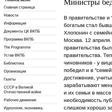
Министры бед
ГЛАВНОЕ МЕНЮ
Главная страница
Новости
В правительстве и 
Информация
богатым стал бывш
Документы ЦК ВКПБ
Хлопонин с семейн
Программа ВКПБ
Москва. 12 апреля
правительства был
The Programme
правительства. Те
Устав ВКПБ
чиновников - у ви
Библиотека
победил и в "семей
Организации
достижение, учиты
Газеты
зарабатывают мень
СССР в Великой
Отечественной войне
и их семьи в массе
необходимость пуб
Рабочее движение
слишком хорошо за
Идеология, экономика,