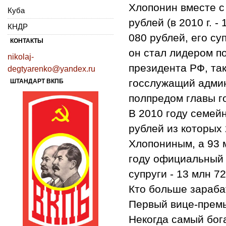
Хлопонин вместе с 
Куба
рублей (в 2010 г. -
КНДР
080 рублей, его су
КОНТАКТЫ
он стал лидером п
nikolaj-
президента РФ, так
degtyarenko@yandex.ru
госслужащий админ
ШТАНДАРТ ВКПБ
полпредом главы г
В 2010 году семей
рублей из которых
Хлопониным, а 93 м
году официальный 
супруги - 13 млн 7
Кто больше зараба
Первый вице-прем
Некогда самый бог