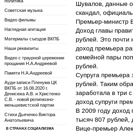
политика
Шувалов, данные о
Советская музыка
скандал, официаль
Видео фильмы
Премьер-министр 
Наглядная агитация
Доход главы правит
рублей. Это почти 
Материалы съездов ВКПБ
доход премьера ра
Наши реквизиты
семейной пары поп
Видео с траурной церемонии
прощания Н.А.Андреевой
рублей.
Памяти Н.А.Андреевой
Супруга премьера 
Ауди-записи Пленума ЦК
рублей. Таким обр
ВКПБ от 16.08.2020 г.
заработала в три с
Денисюка А.В. и Христенко
С.В. - новой религиозно-
доход супруги прем
меньшевистской партии
В 2009 году доход
Стихи Дьяченко Виктора
тысяч 807 рублей, 
Анатольевича
Вице-премьер Але
В СТРАНАХ СОЦИАЛИЗМА