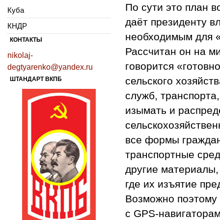
По сути это план 
Куба
даёт президенту вл
КНДР
необходимым для 
КОНТАКТЫ
Рассчитан он на ми
nikolaj-
говорится «готовно
degtyarenko@yandex.ru
сельского хозяйст
ШТАНДАРТ ВКПБ
служб, транспорта
изымать и распреде
сельскохозяйствен
все формы граждан
транспортные сред
другие материалы,
где их изъятие пр
Возможно поэтому
с GPS-навигаторами