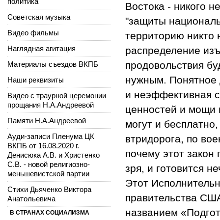
политика
Востока - никого н
Советская музыка
"защиты националь
Видео фильмы
территорию никто 
Наглядная агитация
распределение изъ
продовольствия буд
Материалы съездов ВКПБ
нужным. Понятное д
Наши реквизиты
и неэффективная с
Видео с траурной церемонии
прощания Н.А.Андреевой
ценностей и мощи г
Памяти Н.А.Андреевой
могут и бесплатно,
Ауди-записи Пленума ЦК
втридорога, по во
ВКПБ от 16.08.2020 г.
почему этот закон 
Денисюка А.В. и Христенко
С.В. - новой религиозно-
зря, и готовится н
меньшевистской партии
Этот Исполнительн
Стихи Дьяченко Виктора
правительства США
Анатольевича
названием «Подгот
В СТРАНАХ СОЦИАЛИЗМА