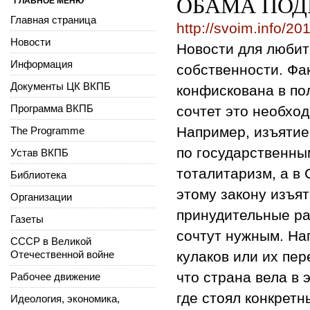
ОБАМА ПОД
ГЛАВНОЕ МЕНЮ
Главная страница
http://svoim.info/2
Новости
Новости для любит
Информация
собственности. Фа
Документы ЦК ВКПБ
конфискована в по
Программа ВКПБ
сочтет это необхо
Например, изъятие 
The Programme
по государственны
Устав ВКПБ
тоталитаризм, а в
Библиотека
этому закону изъять
Организации
принудительные ра
Газеты
сочтут нужным. Нап
СССР в Великой
Отечественной войне
кулаков или их пер
что страна вела в 
Рабочее движение
где стоял конкрет
Идеология, экономика,