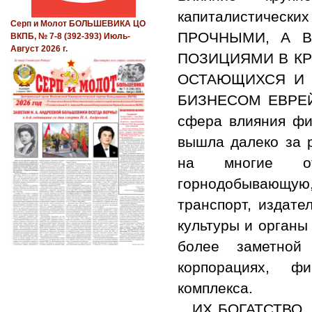
капиталистичес
Серп и Молот БОЛЬШЕВИКА ЦО
ПРОЧНЫМИ, А В
ВКПБ, № 7-8 (392-393) Июль-
Август 2026 г.
ПОЗИЦИЯМИ В КР
ОСТАЮЩИХСЯ И 
БИЗНЕСОМ ЕВРЕЙС
сфера влияния фи
вышла далеко за 
на многие от
горнодобывающую
транспорт, издате
культуры и органы
более заметной
корпорациях, ф
комплекса.
…ИХ БОГАТСТВО