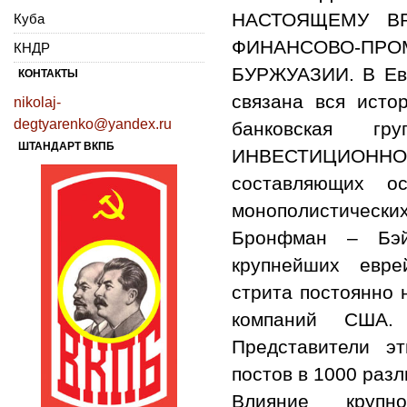
НАСТОЯЩЕМУ В
Куба
ФИНАНСОВО-ПР
КНДР
БУРЖУАЗИИ. В Евр
КОНТАКТЫ
связана вся исто
nikolaj-
degtyarenko@yandex.ru
банковская г
ШТАНДАРТ ВКПБ
ИНВЕСТИЦИОН
составляющих о
монополистическ
Бронфман – Бэй
крупнейших евре
стрита постоянно
компаний США
Представители э
постов в 1000 раз
Влияние крупн