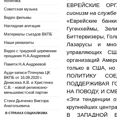
политика
ЕВРЕЙСКИЕ ОРГ
Советская музыка
сионизм на службе
Видео фильмы
«Еврейские банк
Наглядная агитация
Гугенхеймы, Зел
Материалы съездов ВКПБ
Биттервизеры, Гол
Наши реквизиты
Лазарусы и мно
Видео с траурной церемонии
управляющих СШ
прощания Н.А.Андреевой
организаций Амер
Памяти Н.А.Андреевой
только в США, н
Ауди-записи Пленума ЦК
ПОЛИТИКУ СОЕ
ВКПБ от 16.08.2020 г.
Денисюка А.В. и Христенко
ПОДДЕРЖИВАЯ Г
С.В. - новой религиозно-
НА ПОВОДУ, И СМ
меньшевистской партии
«Эти тенденции о
Стихи Дьяченко Виктора
Анатольевича
крупнейших центра
В СТРАНАХ СОЦИАЛИЗМА
В ЗАПАДНОЙ Е