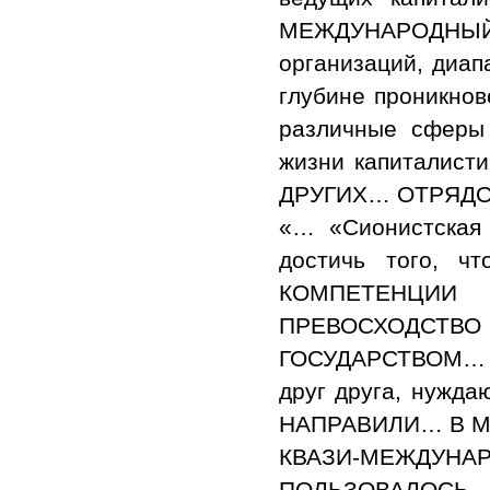
МЕЖДУНАРОДНЫЙ С
организаций, диап
глубине проникнов
различные сферы 
жизни капиталис
ДРУГИХ… ОТРЯДО
«… «Сионистская
достичь того, 
КОМПЕТЕНЦИИ 
ПРЕВОСХОДСТ
ГОСУДАРСТВОМ… Го
друг друга, нуж
НАПРАВИЛИ… В М
КВАЗИ-МЕЖДУНА
ПОЛЬЗОВАЛОС