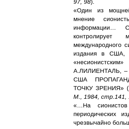
97, 98
).
«Один из мощней
мнение сионис
информации… Се
контролирует м
международного си
издания в США, 
«несионистским
А.ЛИЛИЕНТАЛЬ, 
США ПРОПАГАН
ТОЧКУ ЗРЕНИЯ» (
М., 1984, стр.141,
«…На сионисто
периодических из
чрезвычайно бол