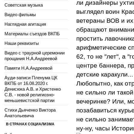
ли дизайнеры ухти
Советская музыка
выглядел воин Крас
Видео фильмы
ветераны ВОВ и их
Наглядная агитация
обращают внимания
Материалы съездов ВКПБ
простить лавочник
Наши реквизиты
арифметические сп
Видео с траурной церемонии
62, то не "лет", а
прощания Н.А.Андреевой
центре баннера, 
Памяти Н.А.Андреевой
детские каракули...
Ауди-записи Пленума ЦК
Любопытно, как отр
ВКПБ от 16.08.2020 г.
Денисюка А.В. и Христенко
не сильно ли такой
С.В. - новой религиозно-
меньшевистской партии
вечеринке? Или, мо
позабавиться курь
Стихи Дьяченко Виктора
Анатольевича
не сильно занимает
В СТРАНАХ СОЦИАЛИЗМА
ну-ну, часы Истории