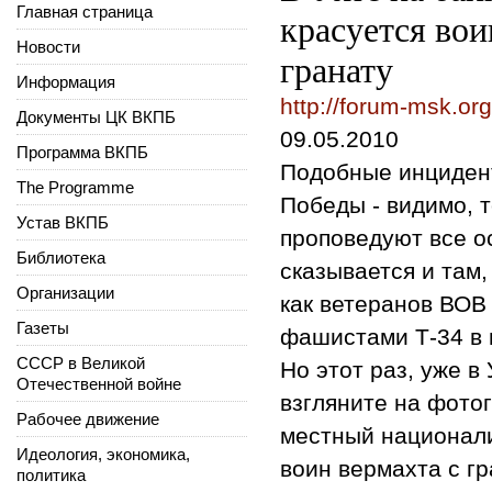
Главная страница
красуется во
Новости
гранату
Информация
http://forum-msk.or
Документы ЦК ВКПБ
09.05.2010
Программа ВКПБ
Подобные инцидент
The Programme
Победы - видимо, 
Устав ВКПБ
проповедуют все о
Библиотека
сказывается и там,
Организации
как ветеранов ВОВ
Газеты
фашистами Т-34 в 
СССР в Великой
Но этот раз, уже в
Отечественной войне
взгляните на фото
Рабочее движение
местный националис
Идеология, экономика,
воин вермахта с гр
политика