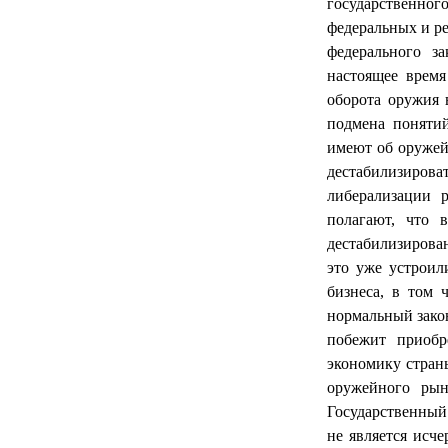
государственног
федеральных и ре
федерального з
настоящее время
оборота оружия 
подмена понятий
имеют об оружей
дестабилизирова
либерализации 
полагают, что
дестабилизирован
это уже устроил
бизнеса, в том 
нормальный зако
побежит приобр
экономику стран
оружейного рын
Государственный 
не является исч