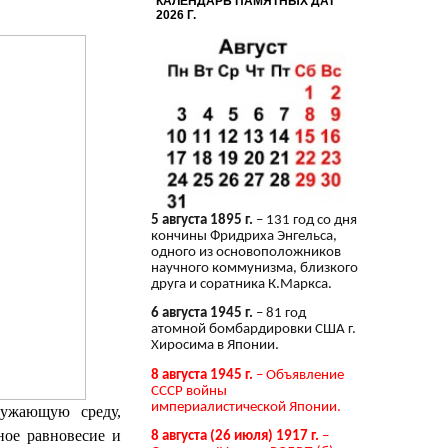
КАЛЕНДАРЬ ПАМЯТНЫХ ДАТ
2026 Г.
5 августа 1895 г.
– 131 год со дня
кончины Фридриха Энгельса,
одного из основоположников
научного коммунизма, близкого
друга и соратника К.Маркса.
6 августа 1945 г.
– 81 год
атомной бомбардировки США г.
Хиросима в Японии.
8 августа 1945 г.
– Объявление
СССР войны
империалистической Японии.
ружающую среду,
ное равновесие и
8 августа (26 июля) 1917 г.
–