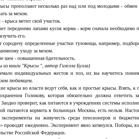
ысы проползают несколько раз над или под молодыми - обмен 
ть за мехом.
- крыса метит свой участок.
ает передними лапами кусок корма - корм сначала необходимо п
изучить его.
т сородичу определенные участки туловища, например, подборо
аимному уходу за мехом.
е шеи - повышенная бдительность.
 из книги "Крысы ", автор Гизелла Булла)
емало индивидуальных жестов и поз, их вы научитесь поним
воим любимцем.
ие крысы во власти ведут себя, как и простые крысы. Взять, к
охранения Голикову, которая обязательно должна ответить з
 Заодно проверит, как питаются в учреждениях системы исполн
орой пытаются кормить в больницах Москвы, есть нельзя. Насто
 а эксперименты на живучесть среди пенсионеров и бюджетн
 проводят ежедневно. Эксперимент явно затянулся. Поборы, вз
ельстве Российской Федерации.