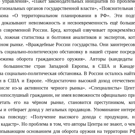
о управления», «Пакет законодательных инициатив по проблем
гиональных органов государственной власти», «Пояснительная 
акона «О территориальном планировании в РФ». Эти под
 доказывают невозможность и несвоевременность ещё больш
в современной России. Бред, который озвучивает прокремлёвс
, ложная статистика и болтовня аналитиков и экспертов, ко
ном рынке. «Враждебные России государства. Они заинтересов
ть социально-политическую обстановку в нашей стране посре
режима оборота гражданского оружия». Авторы (кандидаты 
 в большинстве стран Западной Европы, в США и Канаде
а социально-политическая обстановка. В России осталось найт
и в США и Европе. «Недостаточно высокий доход отечестве
числе из-за активности черного рынка». «Специалисты» Цент
нопослушный гражданин, не имея возможности официально при
етать его на чёрном рынке, становится преступником, ко
ы и отбирает доход у легальных продавцов. Упоминание интере
ка повсюду: «Получение высокого дохода с продукции, 
кадастр». Но проблема в том, что авторы Центра не знают, о чем
ерпывающим основанием для оборота оружия на территории РФ