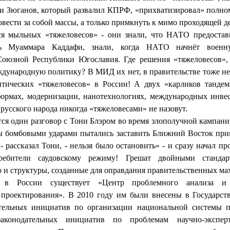
 Зюганов, который развалил КПРФ, «прихватизировал» полно
овести за собой массы, а только примкнуть к мимо проходящей 
ся мыльных «тяжеловесов» - они знали, что НАТО предостав
ть Муаммара Каддафи, знали, когда НАТО начнёт воен
оюзной Республики Югославия. Где решения «тяжеловесов»,
дународную политику? В МИД их нет, в правительстве тоже нет
итических «тяжеловесов» в России! А двух «карликов танде
формах, модернизации, нанотехнологиях, международных инве
русского народа никогда «тяжеловесами» не назовут.
ся один разговор с Тони Блэром во время злополучной кампан
ы бомбовыми ударами пытались заставить Ближний Восток при
 рассказал Тони, - нельзя было остановить» - и сразу начал п
ребители саудовскому режиму! Грешат двойными станда
о и структуры, созданные для оправдания правительственных м
 в России существует «Центр проблемного анализа и г
 проектирования». В 2010 году им были внесены в Государс
ательных инициатив по организации национальной системы п
аконодательных инициатив по проблемам научно-экспер