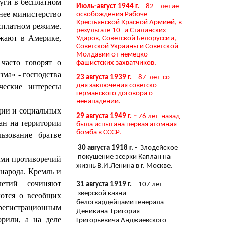
луги в бесплатном
Июль-август 1944 г.
– 82 – летие
нее министерство
освобождения Рабоче-
Крестьянской Красной Армией, в
есплатном режиме.
результате 10- и Сталинских
ожают в Америке,
Ударов, Советской Белоруссии,
Советской Украины и Советской
Молдавии от немецко-
часто говорят о
фашистских захватчиков.
зма» - господства
23 августа 1939 г.
– 87 лет со
дня заключения советско-
ческие интересы
германского договора о
ненападении.
ции и социальных
29 августа 1949 г. –
76 лет назад
ан на территории
была испытана первая атомная
бомба в СССР.
зование братве
30 августа 1918 г.
- Злодейское
покушение эсерки Каплан на
ами противоречий
жизнь В.И.Ленина в г. Москве.
 народа. Кремль и
летий сочиняют
31 августа 1919 г.
– 107 лет
зверской казни
аются о всеобщих
белогвардейцами генерала
регистрационным
Деникина Григория
рили, а на деле
Григорьевича Анджиевского –