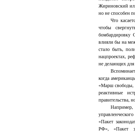
Жириновский или
но не способен п
Что касает
чтобы свергну
бомбардировку С
влияли бы на меж
стало быть, пол
нацпроектах, ре
не делающих для 
Вспоминает
когда американц
«Марш свободы, -
реактивные ист
правительства, н
Например,
управленческого
«Пакет законод
РФ», «Пакет з