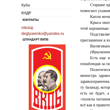
Старшие кр
Куба
помогают ухажива
КНДР
Капли мочи 
КОНТАКТЫ
Крыса хват
nikolaj-
чтоб хорошенько 
degtyarenko@yandex.ru
Подставляе
ШТАНДАРТ ВКПБ
приглашение к вз
Вытягивани
(Фрагменты
Есть еще н
понаблюдав за с
Политическ
министра здраво
здравоохранения.
ту баланду, кот
есть не будет,
«пункты питания»
всё как в правит