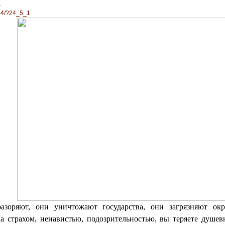
Х
224/?24_5_1
азоряют, они уничтожают государства, они загрязняют ок
а страхом, ненавистью, подозрительностью, вы теряете душев