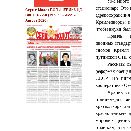
Уже много 
стационаре. Это
Серп и Молот БОЛЬШЕВИКА ЦО
здравоохранения 
ВКПБ, № 7-8 (392-393) Июль-
Август 2026 г.
Кремледворцы и 
чтобы внуки бы
Кремль - 
двойных стандарт
гномов Кремля 
путинской ОПГ с
Рассказы б
реформах обещал
СССР. Но пигм
кооператива «Озе
Архивы мин
и лицемерия, тай
крючкотворы-д
красноречивые д
мировых ценнос
отметкам, эти 