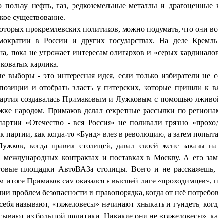
 пользу нефть, газ, редкоземельные металлы и драгоценные 
кое существование.
оторых прокремлевских политиков, можно подумать, что они вс
мократии в России и других государствах. На деле Кремль
ша, пока не угрожает интересам олигархов и «серых кардиналов
иковатых карлика.
е выборы - это интересная идея, если только избиратели не с
позиции и отобрать власть у питерских, которые пришли к 
артия создавалась Примаковым и Лужковым с помощью лживо
жке народом. Примаков делал секретные рассылки по региона
артии «Отечество - вся Россия» не поливали грязью «прохо
к партии, как когда-то «Бунд» влез в революцию, а затем попыта
ужков, когда правил столицей, давал своей жене заказы на
 международных контрактах и поставках в Москву. А его за
говые площадки АвтоВАЗа столицы. Всего и не расскажешь, 
м итоге Примаков сам оказался в высшей лиге «проходимцев», 
и проблем безопасности и правопорядка, когда от неё потребов
 себя называют, «тяжеловесы» начинают хныкать и гундеть, ко
сывают из большой политики. Никакие они не «тяжеловесы», ка