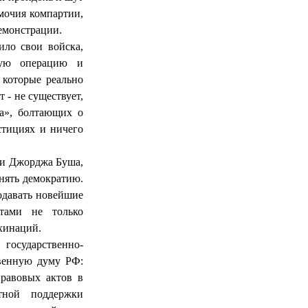
мочия компартии,
демонстрации.
ило свои войска,
ную операцию и
 которые реально
 - не существует,
ма», болтающих о
стициях и ничего
ии Джорджа Буша,
нять демократию.
родавать новейшие
ртами не только
ахинаций.
осударственно-
твенную думу РФ:
равовых актов в
тной поддержки