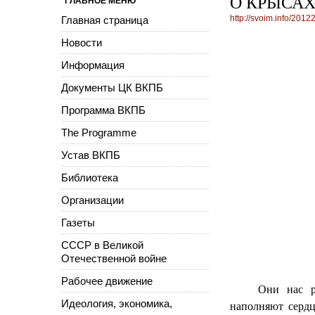
О КРЫСА
ГЛАВНОЕ МЕНЮ
http://svoim.info/201
Главная страница
Новости
Информация
Документы ЦК ВКПБ
Программа ВКПБ
The Programme
Устав ВКПБ
Библиотека
Организации
Газеты
СССР в Великой
Отечественной войне
Рабочее движение
Они нас р
Идеология, экономика,
наполняют сердц