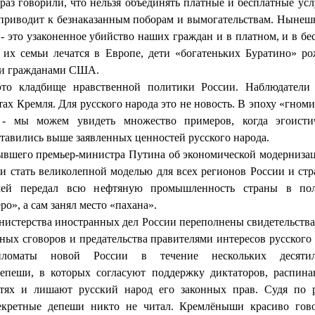
раз говорили, что нельзя объединять платные и бесплатные ус
 приводит к безнаказанным поборам и вымогательствам. Нынеш
- это узаконенное убийство наших граждан и в платном, и в б
их семьи лечатся в Европе, дети «богатеньких Буратино» р
ли гражданами США.
это кладбище нравственной политики России. Наблюдатели 
ах Кремля. Для русского народа это не новость. В эпоху «гноми
- мы можем увидеть множество примеров, когда эгоисти
тавились выше заявленных ценностей русского народа.
ывшего премьер-министра Путина об экономической модерниза
и стать великолепной моделью для всех регионов России и стр
ей передал всю нефтяную промышленность страны в поль
ро», а сам занял место «пахана».
истерства иностранных дел России переполнены свидетельств
ных сговоров и предательства правителями интересов русского
ипломаты новой России в течение нескольких десяти
епеши, в которых согласуют поддержку диктаторов, распин
тях и лишают русский народ его законных прав. Судя по 
секретные депеши никто не читал. Кремлёныши красиво гово