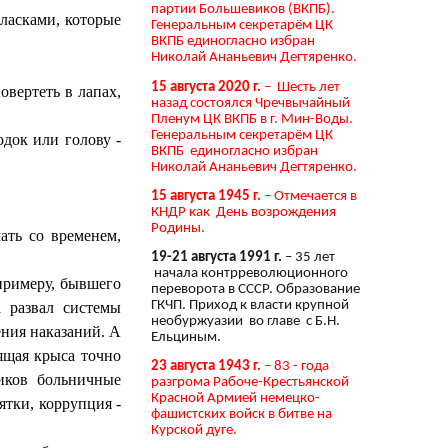
партии Большевиков (ВКПБ).
ласками, которые
Генеральным секретарём ЦК
ВКПБ единогласно избран
Николай Ананьевич Дегтяренко.
15 августа 2020 г.
– Шесть лет
овертеть в лапах,
назад состоялся Чречвычайный
Пленум ЦК ВКПБ в г. Мин-Воды.
Генеральным секретарём ЦК
док или голову -
ВКПБ единогласно избран
Николай Ананьевич Дегтяренко.
15 августа 1945 г.
– Отмечается в
КНДР как День возрождения
Родины.
ать со временем,
19-21 августа 1991 г.
– 35 лет
начала контрреволюционного
 примеру, бывшего
переворота в СССР. Образование
ГКЧП. Приход к власти крупной
а развал системы
необуржуазии во главе с Б.Н.
ения наказаний. А
Ельциным.
ящая крыса точно
23 августа 1943 г.
– 83 - года
иков больничные
разгрома Рабоче-Крестьянской
Красной Армией немецко-
ятки, коррупция -
фашистских войск в битве на
Курской дуге.