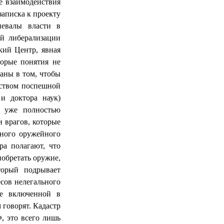
е взаимодействия
записка к проекту
певалы власти в
ей либерализации
кий Центр, явная
торые понятия не
аны в том, чтобы
дством поспешной
и доктора наук)
 уже полностью
и врагов, которые
нного оружейного
ра полагают, что
обретать оружие,
торый подрывает
сов нелегального
не включенной в
 говорят. Кадастр
, это всего лишь