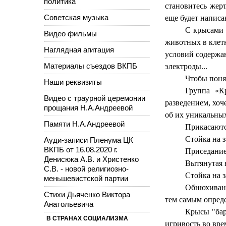
политика
становитесь жер
Советская музыка
еще будет написа
С крысами 
Видео фильмы
животных в клет
Наглядная агитация
условий содержа
Материалы съездов ВКПБ
электроды...
Чтобы понят
Наши реквизиты
Группа «К
Видео с траурной церемонии
разведением, хоч
прощания Н.А.Андреевой
об их уникальных
Памяти Н.А.Андреевой
Прикасаютс
Стойка на з
Ауди-записи Пленума ЦК
ВКПБ от 16.08.2020 г.
Приседание
Денисюка А.В. и Христенко
Вытянутая в
С.В. - новой религиозно-
Стойка на з
меньшевистской партии
Обнюхивани
Стихи Дьяченко Виктора
тем самым опреде
Анатольевича
Крысы "бар
В СТРАНАХ СОЦИАЛИЗМА
игривость во вр