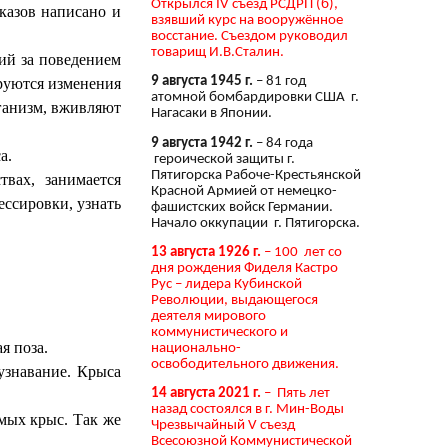
Открылся IV съезд РСДРП (б),
казов написано и
взявший курс на вооружённое
восстание. Съездом руководил
товарищ И.В.Сталин.
ий за поведением
9 августа 1945 г.
– 81 год
руются изменения
атомной бомбардировки США г.
ганизм, вживляют
Нагасаки в Японии.
9 августа 1942 г.
– 84 года
а.
героической защиты г.
Пятигорска Рабоче-Крестьянской
вах, занимается
Красной Армией от немецко-
ессировки, узнать
фашистских войск Германии.
Начало оккупации г. Пятигорска.
13 августа 1926 г.
– 100 лет со
дня рождения Фиделя Кастро
Рус – лидера Кубинской
Революции, выдающегося
деятеля мирового
коммунистического и
я поза.
национально-
освободительного движения.
узнавание. Крыса
14 августа 2021 г.
– Пять лет
назад состоялся в г. Мин-Воды
омых крыс. Так же
Чрезвычайный V съезд
Всесоюзной Коммунистической