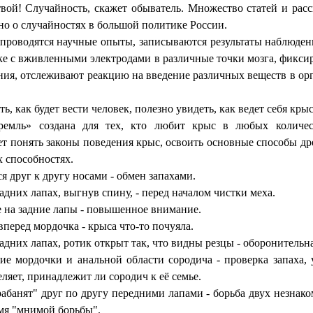
твой! Случайность, скажет обыватель. Множество статей и расс
но о случайностях в большой политике России.
проводятся научные опыты, записываются результаты наблюден
ке с вживленными электродами в различные точки мозга, фикси
ния, отслеживают реакцию на введение различных веществ в ор
ь, как будет вести человек, полезно увидеть, как ведет себя крыс
ремль» создана для тех, кто любит крыс в любых количест
ет понять законы поведения крыс, освоить основные способы др
 способностях.
я друг к другу носами - обмен запахами.
адних лапах, выгнув спину, - перед началом чистки меха.
 на задние лапы - повышенное внимание.
перед мордочка - крыса что-то почуяла.
адних лапах, ротик открыт так, что видны резцы - оборонительна
е мордочки и анальной области сородича - проверка запаха, 
ляет, принадлежит ли сородич к её семье.
абанят" друг по другу передними лапами - борьба двух незнак
емя "мнимой борьбы".