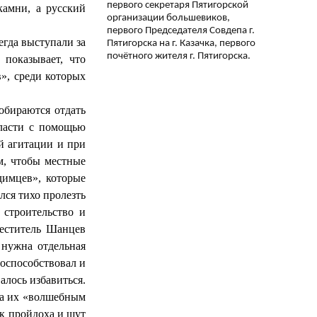
первого секретаря Пятигорской
камни, а русский
организации большевиков,
первого Председателя Совдепа г.
егда выступали за
Пятигорска на г. Казачка, первого
почётного жителя г. Пятигорска.
 показывает, что
», среди которых
обираются отдать
власти с помощью
й агитации и при
м, чтобы местные
димцев», которые
лся тихо пролезть
 строительство и
меститель Шанцев
нужна отдельная
поспособствовал и
алось избавиться.
гда их «волшебным
к пройдоха и шут