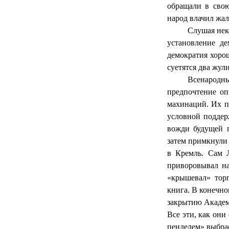
обращали в свою
народ влачил жал
Слушая нек
установление де
демократия хоро
суетятся два жул
Всенародны
предпочтение оп
махинаций. Их п
условной поддер
вожди будущей п
затем примкнули 
в Кремль. Сам Л
приворовывал на
«крышевал» тор
книга. В конечно
закрытию Академи
Все эти, как они
пенделем» выбра