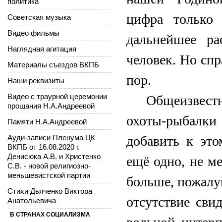
политика
цифра только 
Советская музыка
Видео фильмы
дальнейшее ра
Наглядная агитация
человек. Но спр
Материалы съездов ВКПБ
пор.
Наши реквизиты
Видео с траурной церемонии
Общеизвестн
прощания Н.А.Андреевой
охоты-рыбалки
Памяти Н.А.Андреевой
Ауди-записи Пленума ЦК
добавить к эт
ВКПБ от 16.08.2020 г.
Денисюка А.В. и Христенко
ещё одно, не м
С.В. - новой религиозно-
меньшевистской партии
больше, пожалуй
Стихи Дьяченко Виктора
отсутствие сви
Анатольевича
В СТРАНАХ СОЦИАЛИЗМА