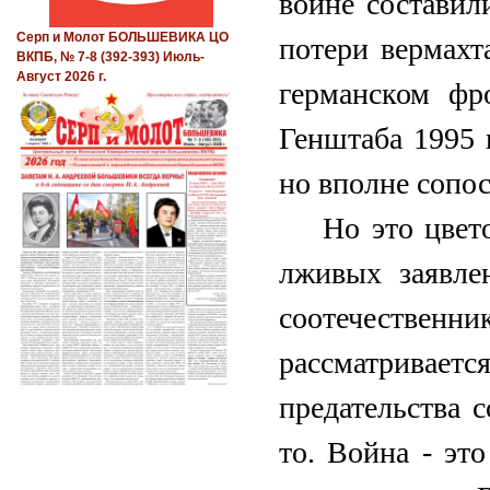
войне составил
Серп и Молот БОЛЬШЕВИКА ЦО
потери вермахт
ВКПБ, № 7-8 (392-393) Июль-
Август 2026 г.
германском фр
Генштаба 1995 
но вполне сопо
Но это цвет
лживых заявле
соотечествен
рассматривается
предательства 
то. Война - эт