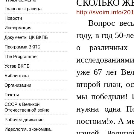
СКОЛЬКО Ж
ГЛАВНОЕ МЕНЮ
Главная страница
http://svoim.info/2
Новости
Вопрос весь
Информация
году, в год 50-
Документы ЦК ВКПБ
о различных 
Программа ВКПБ
The Programme
исследованиями
Устав ВКПБ
уже 67 лет Ве
Библиотека
второй план, о
Организации
мы победили! 
Газеты
СССР в Великой
нужна одна По
Отечественной войне
постоим!». А м
Рабочее движение
Идеология, экономика,
нашей Родино