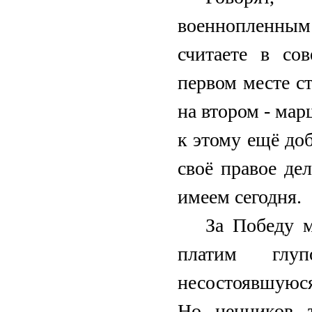
военнопленным 
считаете в со
первом месте ст
на втором - мар
к этому ещё доб
своё правое де
имеем сегодня.
За Победу м
платим глуп
несостоявшуюс
Но ценников т