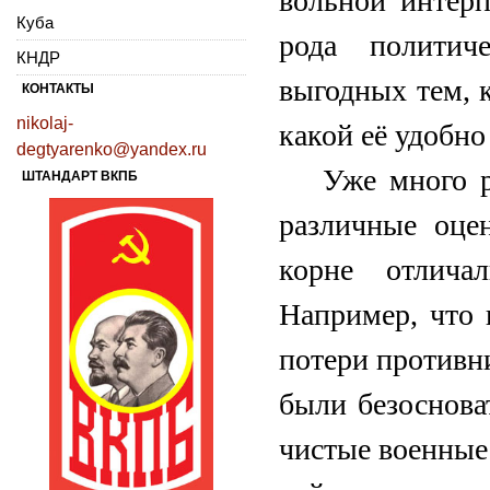
вольной интерп
Куба
рода политич
КНДР
выгодных тем, 
КОНТАКТЫ
nikolaj-
какой её удобно
degtyarenko@yandex.ru
Уже много р
ШТАНДАРТ ВКПБ
различные оце
корне отлича
Например, что
потери противни
были безоснова
чистые военные