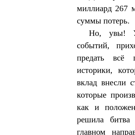
миллиард 267 
суммы потерь.
Но, увы! У
событий, прих
предать всё 
историки, кот
вклад внесли с
которые произ
как и положен
решила битва 
главном напра