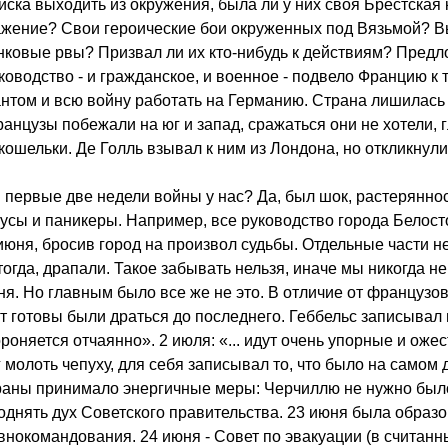
ска выходить из окружения, была ли у них своя Брестская 
жение? Свои героические бои окруженных под Вязьмой? 
нковые рвы? Призвал ли их кто-нибудь к действиям? Пред
ководство - и гражданское, и военное - подвело Францию к 
антом и всю войну работать на Германию. Страна лишилась 
анцузы побежали на юг и запад, сражаться они не хотели, 
кошельки. Де Голль взывал к ним из Лондона, но откликнул
 первые две недели войны у нас? Да, был шок, растерянно
русы и паникеры. Например, все руководство города Белост
 июня, бросив город на произвол судьбы. Отдельные части 
 тогда, драпали. Такое забывать нельзя, иначе мы никогда н
ня. Но главным было все же не это. В отличие от французо
т готовы были драться до последнего. Геббельс записывал 
роняется отчаянно». 2 июля: «... идут очень упорные и оже
 молоть чепуху, для себя записывал то, что было на самом 
раны принимало энергичные меры: Черчиллю не нужно было
однять дух Советского правительства. 23 июня была образ
внокомандования. 24 июня - Совет по эвакуации (в считанн