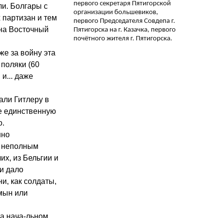
первого секретаря Пятигорской
ли. Болгары с
организации большевиков,
 партизан и тем
первого Председателя Совдепа г.
 на Восточный
Пятигорска на г. Казачка, первого
почётного жителя г. Пятигорска.
же за войну эта
 поляки (60
и... даже
али Гитлеру в
е единственную
о.
нно
о неполным
х, из Бельгии и
 и дало
и, как солдаты,
умын или
на нача-льном