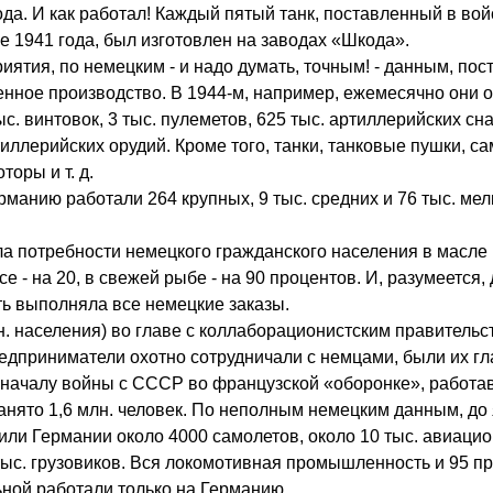
ода. И как работал! Каждый пятый танк, поставленный в вой
е 1941 года, был изготовлен на заводах «Шкода».
ятия, по немецким - и надо думать, точным! - данным, пос
нное производство. В 1944-м, например, ежемесячно они 
с. винтовок, 3 тыс. пулеметов, 625 тыс. артиллерийских сн
ллерийских орудий. Кроме того, танки, танковые пушки, с
оры и т. д.
манию работали 264 крупных, 9 тыс. средних и 76 тыс. мел
а потребности немецкого гражданского населения в масле 
се - на 20, в свежей рыбе - на 90 процентов. И, разумеется,
 выполняла все немецкие заказы.
н. населения) во главе с коллаборационистским правительс
едприниматели охотно сотрудничали с немцами, были их г
 началу войны с СССР во французской «оборонке», работа
занято 1,6 млн. человек. По неполным немецким данным, до
вили Германии около 4000 самолетов, около 10 тыс. авиаци
 тыс. грузовиков. Вся локомотивная промышленность и 95 п
ьной работали только на Германию.