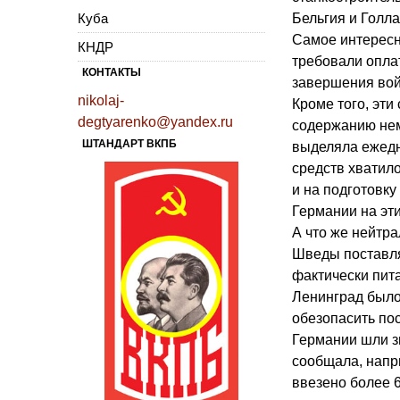
Куба
Бельгия и Голла
Самое интересн
КНДР
требовали опла
КОНТАКТЫ
завершения вой
nikolaj-
Кроме того, эти
degtyarenko@yandex.ru
содержанию нем
ШТАНДАРТ ВКПБ
выделяла ежедне
средств хватило
и на подготовк
Германии на эти
А что же нейтр
Шведы поставля
фактически пит
Ленинград было 
обезопасить по
Германии шли з
сообщала, напр
ввезено более 6