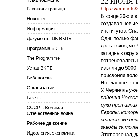
22 ИЮНЯ 1
ГЛАВНОЕ МЕНЮ
Главная страница
http://svoim.inf
В конце 20-х и 
Новости
создавая новые
Информация
институтов. Она
Документы ЦК ВКПБ
Один только фа
достаточно, что
Программа ВКПБ
западных округ
The Programme
потребовалось 
Устав ВКПБ
изъяли до 5000 
присвоили полов
Библиотека
Но главное, кон
Организации
У. Черчилль уж
Газеты
падения Чехосл
руки противник
СССР в Великой
Европы, которы
Отечественной войне
столько же пр
Рабочее движение
заводы за то ж
Идеология, экономика,
Этот арсенал, 