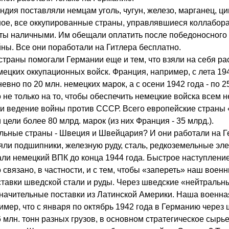
ндия поставляли немцам уголь, чугун, железо, марганец, цинк
ое, все оккупированные страны, управлявшиеся коллабора
ты наличными. Им обещали оплатить после победоносного -
ны. Все они поработали на Гитлера бесплатно.
 страны помогали Германии еще и тем, что взяли на себя р
ецких оккупационных войск. Франция, например, с лета 19
вно по 20 млн. немецких марок, а с осени 1942 года - по 2
 не только на то, чтобы обеспечить немецкие войска всем 
у и ведение войны против СССР. Всего европейские страны
 цели более 80 млрд. марок (из них Франция - 35 млрд.).
альные страны - Швеция и Швейцария? И они работали на 
ли подшипники, железную руду, сталь, редкоземельные эл
али немецкий ВПК до конца 1944 года. Быстрое наступлени
связано, в частности, и с тем, чтобы «запереть» наш воен
ставки шведской стали и руды. Через шведские «нейтральн
начительные поставки из Латинской Америки. Наша военна
имер, что с января по октябрь 1942 года в Германию через
 млн. тонн разных грузов, в основном стратегическое сырье