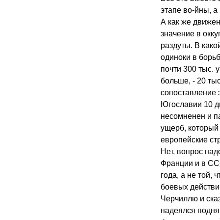
этапе во-йны, а
А как же движен
значение в окк
раздуты. В како
одиноки в борьб
почти 300 тыс. 
больше, - 20 ты
сопоставление э
Югославии 10 д
несомненен и па
ущерб, который 
европейские ст
Нет, вопрос над
Франции и в СС
года, а не той,
боевых действи
Черчиллю и ска
надеялся поднят