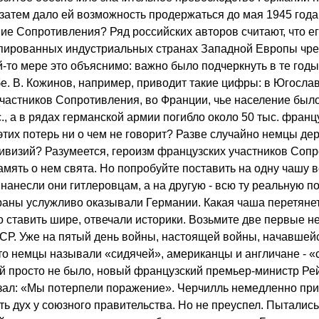
 затем дало ей возможность продержаться до мая 1945 года
ие Сопротивления? Ряд российских авторов считают, что ег
упированных индустриальных странах Западной Европы чр
й-то мере это объяснимо: важно было подчеркнуть в те годы
е. В. Кожинов, например, приводит такие цифры: в Югосла
участников Сопротивления, во Франции, чье население было
с., а в рядах германской армии погибло около 50 тыс. франц
тих потерь ни о чем не говорит? Разве случайно немцы де
ивизий? Разумеется, героизм французских участников Соп
мять о нем свята. Но попробуйте поставить на одну чашу в
нанесли они гитлеровцам, а на другую - всю ту реальную п
раны услужливо оказывали Германии. Какая чаша перетяне
о ставить шире, отвечали историки. Возьмите две первые н
СР. Уже на пятый день войны, настоящей войны, начавшей
 что немцы называли «сидячей», американцы и англичане - «
й просто не было, новый французский премьер-министр Ре
зал: «Мы потерпели поражение». Черчилль немедленно при
ь дух у союзного правительства. Но не преуспел. Пытались