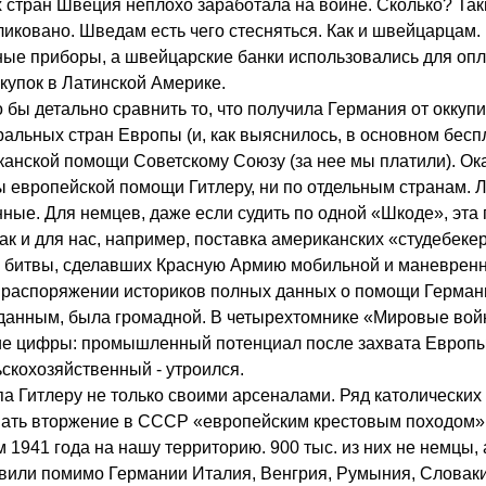
 стран Швеция неплохо заработала на войне. Сколько? Та
ликовано. Шведам есть чего стесняться. Как и швейцарцам
ные приборы, а швейцарские банки использовались для оп
купок в Латинской Америке.
 бы детально сравнить то, что получила Германия от оккуп
альных стран Европы (и, как выяснилось, в основном беспл
анской помощи Советскому Союзу (за нее мы платили). Ока
 европейской помощи Гитлеру, ни по отдельным странам. 
ные. Для немцев, даже если судить по одной «Шкоде», эт
ак и для нас, например, поставка американских «студебеке
 битвы, сделавших Красную Армию мобильной и маневренн
в распоряжении историков полных данных о помощи Германи
анным, была громадной. В четырехтомнике «Мировые вой
ие цифры: промышленный потенциал после захвата Европы
ьскохозяйственный - утроился.
а Гитлеру не только своими арсеналами. Ряд католических
ать вторжение в СССР «европейским крестовым походом». 
 1941 года на нашу территорию. 900 тыс. из них не немцы, 
вили помимо Германии Италия, Венгрия, Румыния, Словаки