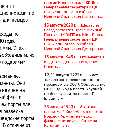
партии Большевиков (ВКПБ).
 и т. п.
Генеральным секретарём ЦК
ВКПБ единогласно избран
ционистами, не
Николай Ананьевич Дегтяренко.
 для немцев -
15 августа 2020 г.
– Шесть лет
назад состоялся Чречвычайный
асходы по
Пленум ЦК ВКПБ в г. Мин-Воды.
Генеральным секретарём ЦК
40 года
ВКПБ единогласно избран
5 млн. Этих
Николай Ананьевич Дегтяренко.
необходимым, но
15 августа 1945 г.
– Отмечается в
 «подарили»
КНДР как День возрождения
Родины.
19-21 августа 1991 г.
– 35 лет
Германию.
начала контрреволюционного
ементы. Они
переворота в СССР. Образование
ГКЧП. Приход к власти крупной
е немцев на
необуржуазии во главе с Б.Н.
ный флот и
Ельциным.
ые» порты для
23 августа 1943 г.
– 83 - года
я разведка
разгрома Рабоче-Крестьянской
Красной Армией немецко-
 шведские порты
фашистских войск в битве на
. В отличие от
Курской дуге.