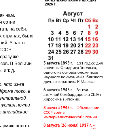
КАЛЕНДАРЬ ПАМЯТНЫХ ДАТ
2026 Г.
ак нам,
я сотни
ать на себя.
х странах, было
зий. У нас в
 СССР
сразу же
зов. В Бельгии
5 августа 1895 г.
– 131 год со дня
кончины Фридриха Энгельса,
и т. д.
одного из основоположников
научного коммунизма, близкого
друга и соратника К.Маркса.
, что из-за
6 августа 1945 г.
– 81 год
Кроме того, в
атомной бомбардировки США г.
Центральной
Хиросима в Японии.
ыпустил почти
8 августа 1945 г.
– Объявление
е английские
СССР войны
империалистической Японии.
 армию вплоть
8 августа (26 июля) 1917 г.
–