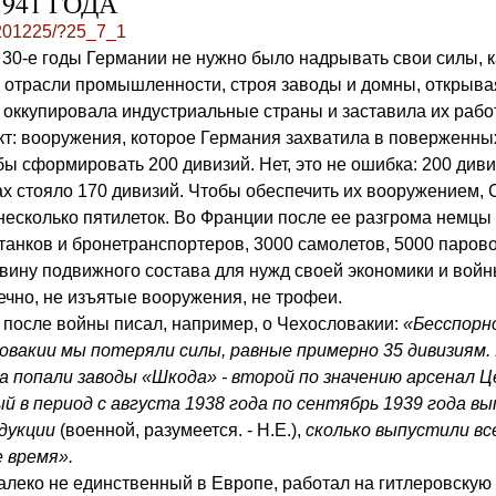
941 ГОДА
o/201225/?25_7_1
в 30-е годы Германии не нужно было надрывать свои силы, к
 отрасли промышленности, строя заводы и домны, открыва
 оккупировала индустриальные страны и заставила их работ
кт: вооружения, которое Германия захватила в поверженны
бы сформировать 200 дивизий. Нет, это не ошибка: 200 диви
ах стояло 170 дивизий. Чтобы обеспечить их вооружением,
несколько пятилеток. Во Франции после ее разгрома немцы 
танков и бронетранспортеров, 3000 самолетов, 5000 парово
ину подвижного состава для нужд своей экономики и войны 
ечно, не изъятые вооружения, не трофеи.
е после войны писал, например, о Чехословакии:
«Бесспорно
овакии мы потеряли силы, равные примерно 35 дивизиям. 
а попали заводы «Шкода» - второй по значению арсенал 
й в период с августа 1938 года по сентябрь 1939 года в
одукции
(военной, разумеется. - Н.Е.),
сколько выпустили вс
е время».
далеко не единственный в Европе, работал на гитлеровскую