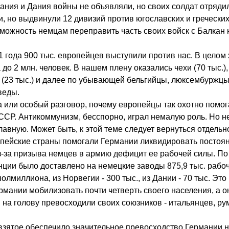
ания и Дания войны не объявляли, но своих солдат отряди
, но выдвинули 12 дивизий против югославских и греческих
можность немцам переправить часть своих войск с Балкан
1 года 900 тыс. европейцев выступили против нас. В целом 
до 2 млн. человек. В нашем плену оказались чехи (70 тыс.),
 (23 тыс.) и далее по убывающей бельгийцы, люксембуржцы 
веды.
а или особый разговор, почему европейцы так охотно помог
ССР. Антикоммунизм, бесспорно, играл немалую роль. Но н
главную. Может быть, к этой теме следует вернуться отдельн
опейские страны помогали Германии ликвидировать постоя
-за призыва немцев в армию дефицит ее рабочей силы. П
ции было доставлено на немецкие заводы 875,9 тыс. рабочи
полмиллиона, из Норвегии - 300 тыс., из Дании - 70 тыс. Это
мании мобилизовать почти четверть своего населения, а он
 на голову превосходили своих союзников - итальянцев, р
 взятое обеспечило значительное превосходство Германии 