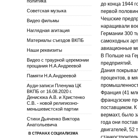
политика
до конца 1944 г
Советская музыка
первой половин
Чешские предпри
Видео фильмы
наращивали вое
Наглядная агитация
Германии 300 ты
Материалы съездов ВКПБ
самоходных арти
авиационные мот
Наши реквизиты
В Польше на Гер
Видео с траурной церемонии
предприятий.
прощания Н.А.Андреевой
Дания покрывал
Памяти Н.А.Андреевой
процентов, в мя
промышленность
Ауди-записи Пленума ЦК
ВКПБ от 16.08.2020 г.
Франция (41 мл
Денисюка А.В. и Христенко
французские пр
С.В. - новой религиозно-
поставщиком. К
меньшевистской партии
вермахт, было 
Стихи Дьяченко Виктора
года они поста
Анатольевича
двигателей, 52
В СТРАНАХ СОЦИАЛИЗМА
станкостроител