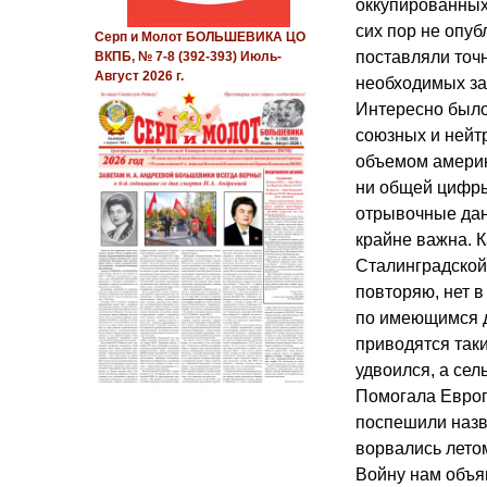
оккупированных
сих пор не опуб
Серп и Молот БОЛЬШЕВИКА ЦО
поставляли точ
ВКПБ, № 7-8 (392-393) Июль-
Август 2026 г.
необходимых за
Интересно было
союзных и нейтр
объемом америк
ни общей цифры
отрывочные дан
крайне важна. К
Сталинградской
повторяю, нет 
по имеющимся д
приводятся так
удвоился, а сел
Помогала Европ
поспешили назв
ворвались летом
Войну нам объя