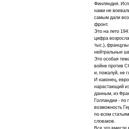
Финляндия. Исп
нами не воевали
самым дали воз
фронт.
Это на лето 194
цифра возросла 
тыс.), французы
нейтральные ш
Это особая тем
войне против С
и, пожалуй, не 
И наконец, евр
нарастающий из
данным, из Фран
Голландии - по 
возможность Гер
по всем статьям
словаков.
Все это вместе