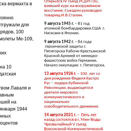
Открылся IV съезд РСДРП (б),
ска вермахта в
взявший курс на вооружённое
восстание. Съездом руководил
товарищ И.В.Сталин.
тоянно
9 августа 1945 г.
– 81 год
отгружали для
атомной бомбардировки США г.
арядов, 100
Нагасаки в Японии.
амолеты Ме-109,
9 августа 1942 г.
– 84 года
героической защиты г.
Пятигорска Рабоче-Крестьянской
ких
Красной Армией от немецко-
фашистских войск Германии.
Начало оккупации г. Пятигорска.
на 10
 датская
13 августа 1926 г.
– 100 лет со
дня рождения Фиделя Кастро
Рус – лидера Кубинской
твом Лаваля и
Революции, выдающегося
деятеля мирового
лавным
коммунистического и
вшей на
национально-
освободительного движения.
 января 1944
14 августа 2021 г.
– Пять лет
онных
назад состоялся в г. Мин-Воды
роцентов
Чрезвычайный V съезд
Всесоюзной Коммунистической