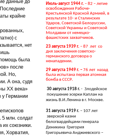
кие данные до
Июль-август 1944 г.
– 82 – летие
. Последние
освобождения Рабоче-
Крестьянской Красной Армией, в
латы крайне
результате 10- и Сталинских
Ударов, Советской Белоруссии,
Советской Украины и Советской
ированных,
Молдавии от немецко-
атно) с
фашистских захватчиков.
зывается, нет
23 августа 1939 г.
– 87 лет со
дня заключения советско-
Лишь
германского договора о
а помощь была
ненападении.
ров» после
29 августа 1949 г. –
76 лет назад
ой. Но,
была испытана первая атомная
бомба в СССР.
и. А она, судя
ны XX века»
30 августа 1918 г.
- Злодейское
покушение эсерки Каплан на
 у Германии
жизнь В.И.Ленина в г. Москве.
 епископов
31 августа 1919 г.
– 107 лет
зверской казни
5 млн. солдат
белогвардейцами генерала
а их союзники.
Деникина Григория
я, Хорватия,
Григорьевича Анджиевского –