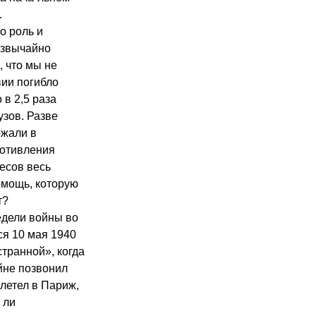
.
о роль и
езвычайно
, что мы не
вии погибло
 в 2,5 раза
узов. Разве
ржали в
ротивления
есов весь
омощь, которую
т?
едели войны во
ся 10 мая 1940
странной», когда
йне позвонил
летел в Париж,
 ли