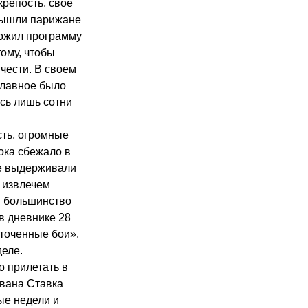
крепость, свое
Вышли парижане
ложил программу
тому, чтобы
чести. В своем
главное было
ись лишь сотни
сть, огромные
ока сбежало в
не выдерживали
е извлечем
в большинство
в дневнике 28
сточенные бои».
деле.
 прилетать в
ована Ставка
ые недели и