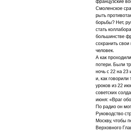
французские вой
Смоленское сра
рыть противота
борьбы? Нет, ру
стать коллабор
большинстве фр
сохранить свои 
человек.
А как проходили
потери. Были т
ночь с 22 на 23
и, как говорили
уроков из 22 ию
советских солда
июня: «Враг обо
По радио он мог
Руководство ст
Москву, чтобы п
Верховного Гла