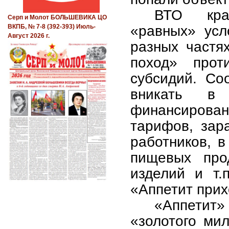
ВТО кра
Серп и Молот БОЛЬШЕВИКА ЦО
«равных» усл
ВКПБ, № 7-8 (392-393) Июль-
Август 2026 г.
разных частя
поход» прот
субсидий. Со
вникать в 
финансирован
тарифов, зар
работников, в
пищевых прод
изделий и т.
«Аппетит прих
«Аппетит»
«золотого ми