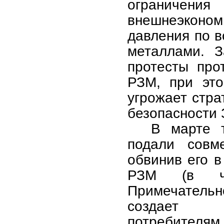
ограничени
внешнеэконо
давления по в
металлами. З
протесты про
РЗМ, при это
угрожает стра
безопасности 
В марте 
подали совм
обвинив его в
РЗМ (в час
Примечательн
создает п
потребителя