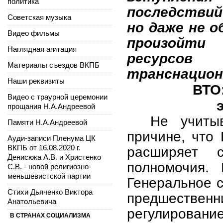
политика
последствий
Советская музыка
но даже не 
Видео фильмы
произойти
Наглядная агитация
ресурсо
Материалы съездов ВКПБ
транснацион
Наши реквизиты
ВТО
Видео с траурной церемонии
прощания Н.А.Андреевой
Не учиты
Памяти Н.А.Андреевой
причине, что
Ауди-записи Пленума ЦК
ВКПБ от 16.08.2020 г.
расширяет 
Денисюка А.В. и Христенко
полномочия.
С.В. - новой религиозно-
меньшевистской партии
Генеральное с
Стихи Дьяченко Виктора
предшеств
Анатольевича
регулирова
В СТРАНАХ СОЦИАЛИЗМА