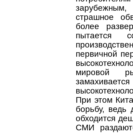
зарубежным,
страшное об
более развер
пытается с
производстве
первичной пер
высокотехноло
мировой ры
замахиваетс
высокотехнол
При этом Кита
борьбу, ведь 
обходится деш
СМИ раздают