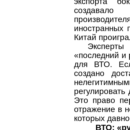
экспорта бо
создавал
производите
иностранных 
Китай проигра
Эксперты
«последний и 
для ВТО. Есл
создано дост
нелегитимным
регулировать 
Это право пе
отражение в н
которых давно
ВТО: «ру