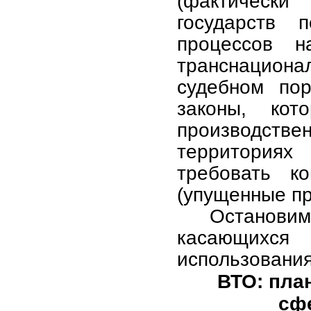
(фактическ
государств 
процессов н
транснациона
судебном пор
законы, ко
производстве
территориях
требовать к
(упущенные п
Останови
касающихся 
использования
ВТО: пла
сф