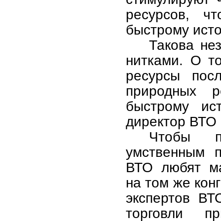
ресурсов, чт
быстрому исто
Такова не
нитками. О т
ресурсы посл
природных 
быстрому ис
директор ВТО 
Чтобы п
умственным п
ВТО любят ма
на том же кон
экспертов ВТ
торговли п