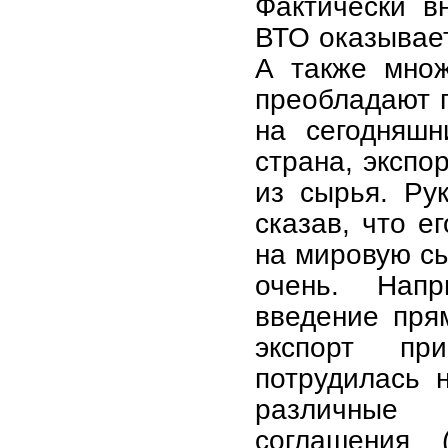
Фактически в
ВТО оказывает
А также множ
преобладают 
на сегодняшн
страна, экспо
из сырья. Ру
сказав, что е
на мировую сы
очень. Нап
введение пря
экспорт пр
потрудилась 
различные 
соглашения 