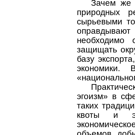
Зачем же 
природных р
сырьевыми то
оправдываю
необходимо 
защищать окр
базу экспорта
экономики. 
«национальног
Практичес
эгоизм» в сф
таких традици
квоты и э
экономическо
объемов добы