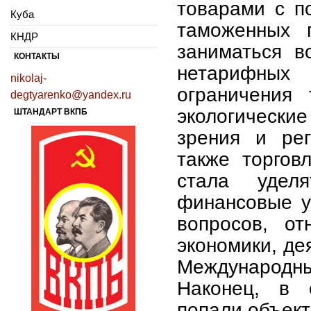
товарами с п
Куба
таможенных 
КНДР
заниматься в
КОНТАКТЫ
нетарифны
nikolaj-
ограничения 
degtyarenko@yandex.ru
экологические
ШТАНДАРТ ВКПБ
зрения и рег
также торгов
стала удел
финансовые у
вопросов, от
экономики, де
Международ
Наконец, в 
попали объект