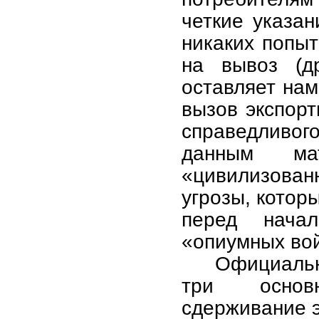
четкие указа
никаких попыт
на вывоз (д
оставляет нам
вызов экспор
справедливо
данным мат
«цивилизова
угрозы, котор
перед нача
«опиумных вой
Официальн
три основ
сдерживание э