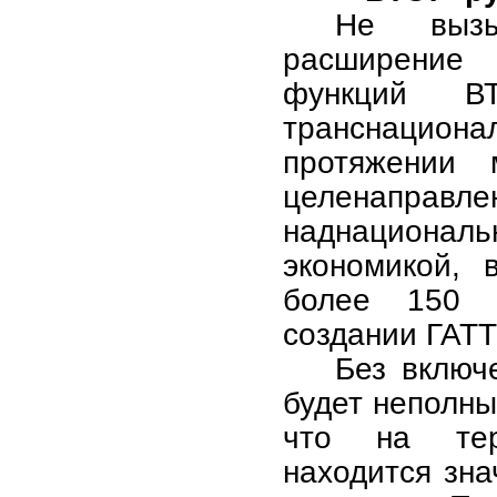
Не вызы
расширение 
функций В
транснацио
протяжении 
целенаправ
наднациона
экономикой, 
более 150 
создании ГАТТ
Без включ
будет неполны
что на тер
находится зн