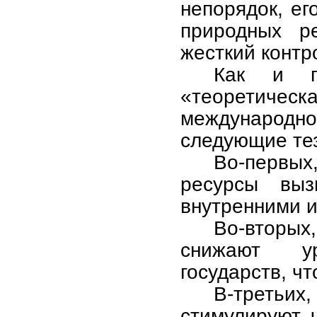
непорядок, ег
природных р
жесткий контр
Как и по
«теоретичес
междунаро
следующие те
Во-первых
ресурсы вы
внутренними и
Во-вторы
снижают ур
государств, ч
В-третьи
стимулируют 