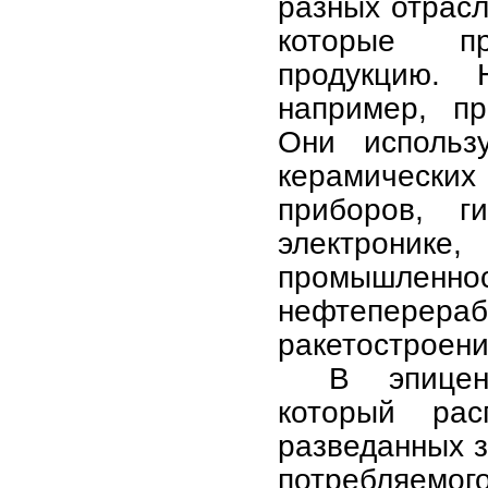
разных отрасл
которые про
продукцию. 
например, пр
Они использ
керамически
приборов, г
электронике
промышле
нефтеперераб
ракетостроени
В эпицен
который рас
разведанных 
потребляе