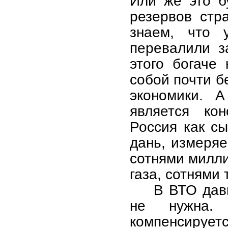
Или же это б
резервов стр
знаем, что 
перевалили з
этого богаче
собой почти б
экономики. 
является кон
Россия как с
дань, измеря
сотнями милли
газа, сотнями 
В ВТО дав
не нужна. 
компенсирует