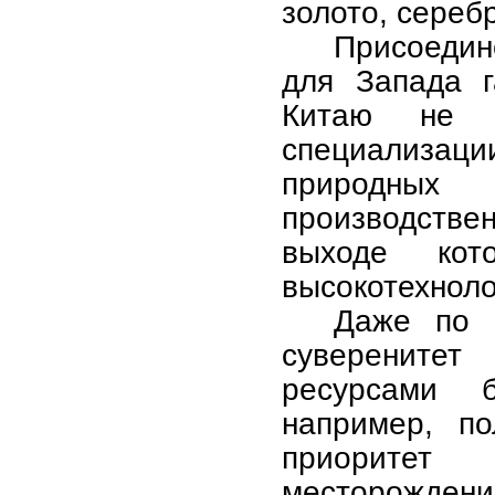
золото, сереб
Присоедин
для Запада г
Китаю не н
специализации
природны
производстве
выходе кото
высокотехноло
Даже по 
суверенитет
ресурсами б
например, по
приоритет
месторождени