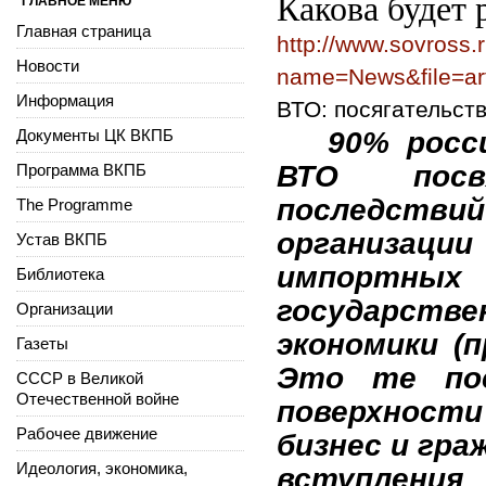
Какова будет 
ГЛАВНОЕ МЕНЮ
Главная страница
http://www.sovross
Новости
name=News&file=ar
Информация
ВТО: посягательст
Документы ЦК ВКПБ
90% росс
ВТО посв
Программа ВКПБ
последстви
The Programme
организац
Устав ВКПБ
импортн
Библиотека
государст
Организации
экономики (п
Газеты
Это те пос
СССР в Великой
Отечественной войне
поверхности
Рабочее движение
бизнес и гра
Идеология, экономика,
вступления