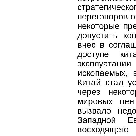
стратегическ
переговоров о
некоторые пр
допустить ко
внес в согла
доступе ки
эксплуата
ископаемых, 
Китай стал у
через некот
мировых цен
вызвало нед
Западной Е
восходящего