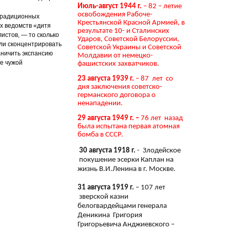
Июль-август 1944 г.
– 82 – летие
освобождения Рабоче-
 традиционных
Крестьянской Красной Армией, в
х ведомств «дитя
результате 10- и Сталинских
истов, — то сколько
Ударов, Советской Белоруссии,
ли сконцентрировать
Советской Украины и Советской
аничить экспансию
Молдавии от немецко-
е чужой
фашистских захватчиков.
23 августа 1939 г.
– 87 лет со
дня заключения советско-
германского договора о
ненападении.
29 августа 1949 г. –
76 лет назад
была испытана первая атомная
бомба в СССР.
30 августа 1918 г.
- Злодейское
покушение эсерки Каплан на
жизнь В.И.Ленина в г. Москве.
31 августа 1919 г.
– 107 лет
зверской казни
белогвардейцами генерала
Деникина Григория
Григорьевича Анджиевского –