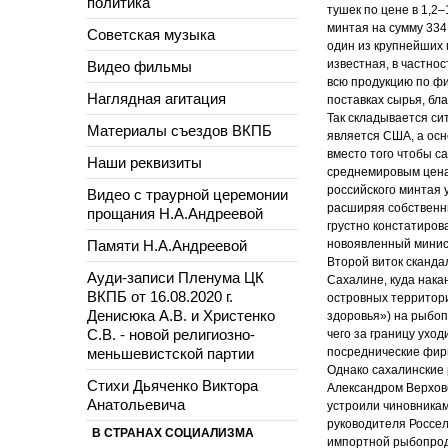
политика
тушек по цене в 1,2–
минтая на сумму 334
Советская музыка
один из крупнейших 
известная, в частно
Видео фильмы
всю продукцию по ф
Наглядная агитация
поставках сырья, бл
Так складывается си
Материалы съездов ВКПБ
является США, а осн
вместо того чтобы с
Наши реквизиты
среднемировым цена
российского минтая
Видео с траурной церемонии
расширяя собственны
прощания Н.А.Андреевой
грустно констатиров
Памяти Н.А.Андреевой
новоявленный минис
Второй виток сканда
Ауди-записи Пленума ЦК
Сахалине, куда нака
ВКПБ от 16.08.2020 г.
островных территори
Денисюка А.В. и Христенко
здоровья») на рыбо
С.В. - новой религиозно-
чего за границу ухо
меньшевистской партии
посреднические фирм
Однако сахалинские 
Стихи Дьяченко Виктора
Александром Верхов
Анатольевича
устроили чиновника
руководителя Россел
В СТРАНАХ СОЦИАЛИЗМА
импортной рыбопрод