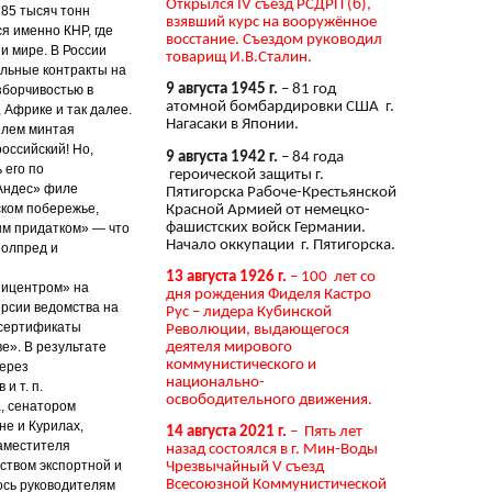
Открылся IV съезд РСДРП (б),
285 тысяч тонн
взявший курс на вооружённое
я именно КНР, где
восстание. Съездом руководил
и мире. В России
товарищ И.В.Сталин.
ольные контракты на
9 августа 1945 г.
– 81 год
зборчивостью в
атомной бомбардировки США г.
 Африке и так далее.
Нагасаки в Японии.
елем минтая
оссийский! Но,
9 августа 1942 г.
– 84 года
 его по
героической защиты г.
Андес» филе
Пятигорска Рабоче-Крестьянской
ском побережье,
Красной Армией от немецко-
фашистских войск Германии.
ым придатком» — что
Начало оккупации г. Пятигорска.
полпред и
13 августа 1926 г.
– 100 лет со
пицентром» на
дня рождения Фиделя Кастро
ерсии ведомства на
Рус – лидера Кубинской
«сертификаты
Революции, выдающегося
деятеля мирового
е». В результате
коммунистического и
через
национально-
и т. п.
освободительного движения.
, сенатором
е и Курилах,
14 августа 2021 г.
– Пять лет
заместителя
назад состоялся в г. Мин-Воды
ством экспортной и
Чрезвычайный V съезд
Всесоюзной Коммунистической
ось руководителям