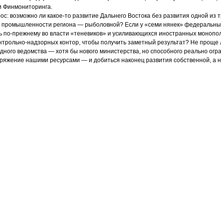
 и Финмониторинга.
рос: возможно ли какое-то развитие Дальнего Востока без развития одной из
в промышленности региона — рыболовной? Если у «семи нянек» федеральны
ь по-прежнему во власти «теневиков» и усиливающихся иностранных монопол
нтрольно-надзорных контор, чтобы получить заметный результат? Не проще 
одного ведомства — хотя бы нового министерства, но способного реально огр
ряжение нашими ресурсами — и добиться наконец развития собственной, а н