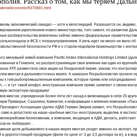
полия. Рассказ о том, как мы теряем Даль
material/economic/9370881.html
вновь экономический скандал — хотя и вялотекущий. Разрешится он, видимо,
рованием-укреплением нового министерства, того самого, по развитию Даль
льные разбирательства вовлечены сейчас именно федеральные правительств
сельхознадзор и ФСБ с погрануправлением. А речь идет ни много ни мало об
овольственной безопасности РФ и о старом недобром браконьерстве с контр
 что минувшей зимой компания Pacific Andes International Holdings Limited (д
рованная в Гонконге, но распространяющая свое влияние как один из крупне
анах АТР, разместила свои акции на Лондонской бирже, указав, что контролир
ылов минтая в дальневосточных морях. А накануне Росрыболовство грозило 
еры к тем рыбопромышленным компаниям, которые прямо или опосредованно
, — и тут такой конфуз: иностранная компания прямо заявляет о своем кон
мкую экспортную продукцию!
ов минтая, учрежденная более пяти лет назад и включающая в себя 20 кру
рм Приморья, Сахалина, Камчатки, к информации о влиянии компании «Пас
 Президент Ассоциации (далее АДМ) Герман Зверев заявил, что Росрыболовст
 само и допустило на наши «рыбные места» иностранцев, выделив, в частнос
жнокорейским бизнесменам, а компании, входящие в АДМ, дескать, работают 
сов не лоббируют…
 львиная доля добываемого в наших морях минтая уходит именно на экспорт, п
 и дорогостоящей продукции (филе по цене от 3 до 3,5 доллара за кг), а в в