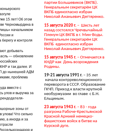
партии Большевиков (ВКПБ).
Генеральным секретарём ЦК
аконьерского
ВКПБ единогласно избран
азгуле
Николай Ананьевич Дегтяренко.
же 15 лет! Об этом
стве Черномырдина в
15 августа 2020 г.
– Шесть лет
о лишь» начальником
назад состоялся Чречвычайный
Пленум ЦК ВКПБ в г. Мин-Воды.
России и
Генеральным секретарём ЦК
 берегу и контроля
ВКПБ единогласно избран
Николай Ананьевич Дегтяренко.
жают добывать
расль — обновление
15 августа 1945 г.
– Отмечается в
российских
КНДР как День возрождения
Родины.
КНР и так далее. И
ПП до нынешней АДМ
19-21 августа 1991 г.
– 35 лет
никами, проблема
начала контрреволюционного
переворота в СССР. Образование
уда вместе с
ГКЧП. Приход к власти крупной
ь улов и выручка за
необуржуазии во главе с Б.Н.
арендодателя-
Ельциным.
23 августа 1943 г.
– 83 - года
офшорные зоны от
разгрома Рабоче-Крестьянской
в улова! Что сильно
Красной Армией немецко-
ю, а иногда и за
фашистских войск в битве на
 отрасли
Курской дуге.
Россельхознадзор и