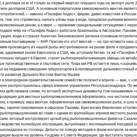
1,4 доллара за кг. И только за первый квартал текущего года на экспорт ушло 
 млн долларов США. А основным покупателем замороженного минтая являетс
потребителей — именно «Пасифик Андес», фирма, давно известная в России 
сти, тем, что стремилась скупать уловы еще в воде, предлагая рыбакам моноп
иксированным ценам, а в мире — прежними скандальными ситуациями с нера
агодаря чему на «Пасифик Андес» работали браконьеры в Австралии, Панаме,
туация, когда в странах Азиатско-Тихоокеанского региона основным потребит
овным поставщиком — КНР. Притом что этот минтай — на три четверти наш, р
амим производить из нашей рыбы востребованное на рынке филе и продавать
м, удерживая рынки Евросоюза и США, мы уступаем Китаю: та же «Пасифик 
 успешно продает в Европе, строит рыбоперерабатывающие заводы на китай
е производственные и сбытовые сети. Тогда как РФ остается лишь «сырьев
ал на недавнем совещании губернаторов в Благовещенске дальневосточный 
тр развития Дальнего Востока Виктор Ишаев.
л в благородном правительственном семействе получил в апреле — мае, с «э
нуне распространилась сфера влияния управления Россельхознадзора. По в
ях действовала схема, по которой экспортные документы (так называемые 
продукцию для местных рыбопромышленников оформлялись «на честном слов
дила, к примеру, икра минтая, оформленная как свежемороженая рыба, и шла 
ы, зарегистрированные в офшорах Панамы, Британских Виргинских островов 
рыбопромышленники во главе с одним из крупнейших игроков местного рынка
ским, который контролирует целый ряд рыбопромышленных фирм на Сахалин
м ведомства полнейшую обструкцию, вытребовав с инспекционной поездкой 
ьхознадзора из столицы. Дебаты по поводу методов и форм контроля за каче
укции вышли на уровень Госдумы и Совета Федерации, где выступать пришл