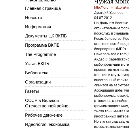
Чужая моно
ГЛАВНОЕ МЕНЮ
http://forum-msk.org/
Главная страница
Дмитрий Уденеев
Новости
04.07.2012
На Дальнем Востоке 
Информация
окончательным форми
поскольку в сканда
Документы ЦК ВКПБ
Росрыболовство, Рос
стратегической прод
Программа ВКПБ
биоресурсов (МБР).
The Programme
Началось всё с того,
Андес»), зарегистри
Устав ВКПБ
рыбопродукции в стр
процентов квот на в
Библиотека
жесткие и крутые м
иностранный капитал
Организации
лимитов на валютое
Ассоциация добытчик
Газеты
рыбопромысловых фи
СССР в Великой
отнеслась спокойно.
Отечественной войне
громким заявлениям,
тысяч тонн минтая ю
Рабочее движение
иностранных интере
Но это как сказать:
Идеология, экономика,
высокотехнологичной