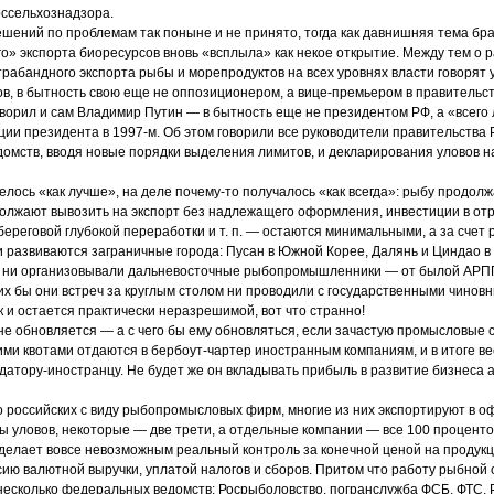
оссельхознадзора.
шений по проблемам так поныне и не принято, тогда как давнишняя тема бр
о» экспорта биоресурсов вновь «всплыла» как некое открытие. Между тем о р
трабандного экспорта рыбы и морепродуктов на всех уровнях власти говорят у
в, в бытность свою еще не оппозиционером, а вице-премьером в правитель
говорил и сам Владимир Путин — в бытность еще не президентом РФ, а «всег
ии президента в 1997-м. Об этом говорили все руководители правительства 
омств, вводя новые порядки выделения лимитов, и декларирования уловов на
телось «как лучше», на деле почему-то получалось «как всегда»: рыбу продол
должают вывозить на экспорт без надлежащего оформления, инвестиции в от
ереговой глубокой переработки и т. п. — остаются минимальными, а за счет 
и развиваются заграничные города: Пусан в Южной Корее, Далянь и Циндао в 
й ни организовывали дальневосточные рыбопромышленники — от былой АР
их бы они встреч за круглым столом ни проводили с государственными чинов
к и остается практически неразрешимой, вот что странно!
 обновляется — а с чего бы ему обновляться, если зачастую промысловые с
ми квотами отдаются в бербоут-чартер иностранным компаниям, и в итоге вес
датору-иностранцу. Не будет же он вкладывать прибыль в развитие бизнеса 
о российских с виду рыбопромысловых фирм, многие из них экспортируют в 
ы уловов, некоторые — две трети, а отдельные компании — все 100 проценто
 делает вовсе невозможным реальный контроль за конечной ценой на продукци
ию валютной выручки, уплатой налогов и сборов. Притом что работу рыбной
несколько федеральных ведомств: Росрыболовство, погранслужба ФСБ, ФТС, 