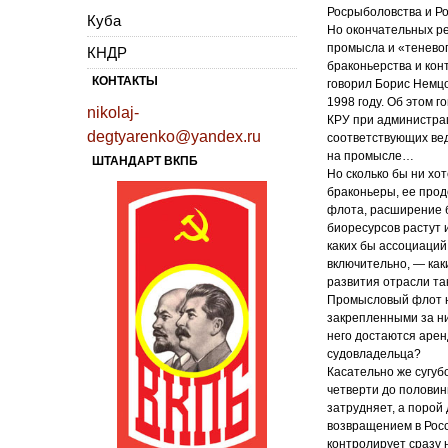
Росрыболовства и Р
Куба
Но окончательных ре
промысла и «теневог
КНДР
браконьерства и кон
КОНТАКТЫ
говорил Борис Немцо
1998 году. Об этом 
nikolaj-
КРУ при администрац
degtyarenko@yandex.ru
соответствующих вед
на промысле…
ШТАНДАРТ ВКПБ
Но сколько бы ни хо
браконьеры, ее про
флота, расширение б
биоресурсов растут 
каких бы ассоциаци
включительно, — как
развития отрасли та
Промысловый флот не
закрепленными за ни
него достаются арен
судовладельца?
Касательно же сугуб
четверти до половин
затрудняет, а порой
возвращением в Росс
контролирует сразу 