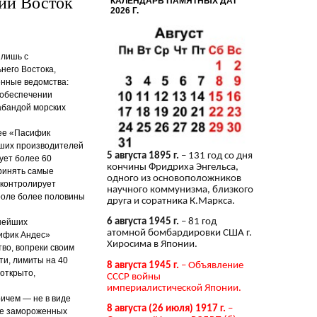
ний Восток
КАЛЕНДАРЬ ПАМЯТНЫХ ДАТ
2026 Г.
 лишь с
него Востока,
енные ведомства:
 обеспечении
абандой морских
алее «Пасифик
йших производителей
5 августа 1895 г.
– 131 год со дня
ует более 60
кончины Фридриха Энгельса,
принять самые
одного из основоположников
 контролирует
научного коммунизма, близкого
троле более половины
друга и соратника К.Маркса.
6 августа 1945 г.
– 81 год
пнейших
атомной бомбардировки США г.
ифик Андес»
Хиросима в Японии.
во, вопреки своим
ти, лимиты на 40
8 августа 1945 г.
– Объявление
открыто,
СССР войны
империалистической Японии.
ричем — не в виде
8 августа (26 июля) 1917 г.
–
иде замороженных