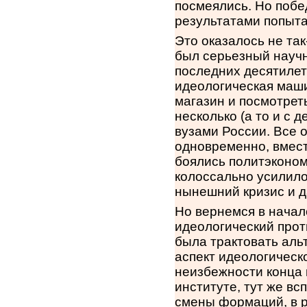
посмеялись. Но побе
результатами попыта
Это оказалось не так
был серьезный научн
последних десятилет
идеологическая маши
магазин и посмотрет
несколько (а то и с 
вузами России. Все 
одновременно, вмест
боялись политэконом
колоссально усилило
нынешний кризис и д
Но вернемся в начал
идеологический прот
была трактовать аль
аспект идеологическ
неизбежности конца к
институте, тут же в
смены формаций, в р