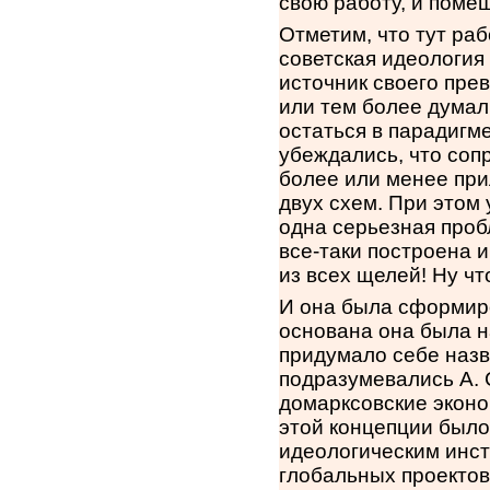
свою работу, и помеш
Отметим, что тут раб
советская идеология
источник своего прев
или тем более думал
остаться в парадигм
убеждались, что соп
более или менее при
двух схем. При этом
одна серьезная проб
все-таки построена и
из всех щелей! Ну чт
И она была сформиро
основана она была н
придумало себе назв
подразумевались А. 
домарксовские эконо
этой концепции было
идеологическим инст
глобальных проектов