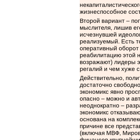
некапиталистическог
жизнеспособное сос
Второй вариант – по
мыслителя, лишив его
исчезнувшей идеолог
реализуемый. Есть т
оперативный оборот 
реабилитацию этой на
возражают) лидеры э
регалий и чем хуже 
Действительно, поли
достаточно свободно,
экономикс явно прос
опасно – можно и авт
неоднократно – разр
экономикс отказываю
основана на комплек
причине все предста
(включая МВФ, Миров
финансов крупнейших 