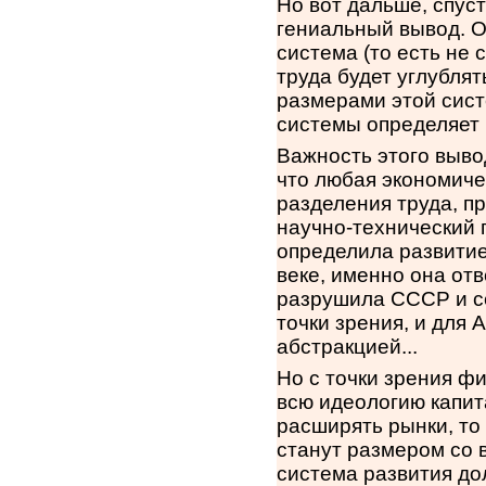
Но вот дальше, спус
гениальный вывод. О
система (то есть не
труда будет углублят
размерами этой сист
системы определяет 
Важность этого вывод
что любая экономиче
разделения труда, п
научно-технический 
определила развитие
веке, именно она отв
разрушила СССР и се
точки зрения, и для
абстракцией...
Но с точки зрения ф
всю идеологию капит
расширять рынки, то 
станут размером со в
система развития до