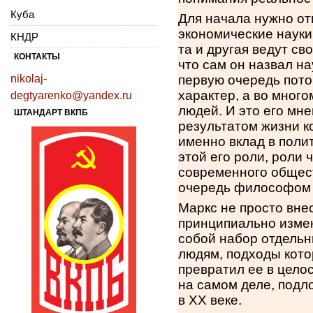
Куба
Для начала нужно от
экономические науки,
КНДР
та и другая ведут св
КОНТАКТЫ
что сам он назвал на
nikolaj-
первую очередь пото
характер, а во мног
degtyarenko@yandex.ru
людей. И это его мн
ШТАНДАРТ ВКПБ
результатом жизни к
именно вклад в поли
этой его роли, роли 
современного общест
очередь философом 
Маркс не просто вне
принципиально измен
собой набор отдель
людям, подходы кото
превратил ее в цело
на самом деле, подл
в ХХ веке.