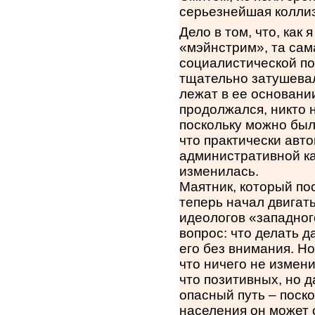
серьезнейшая коллиз
Дело в том, что, как
«мэйнстрим», та сам
социалистической п
тщательно затушевал
лежат в ее основани
продолжался, никто н
поскольку можно был
что практически авт
административной ка
изменилась.
Маятник, который по
теперь начал двигат
идеологов «западног
вопрос: что делать д
его без внимания. Но
что ничего не измен
что позитивных, но 
опасный путь – поск
населения он может 