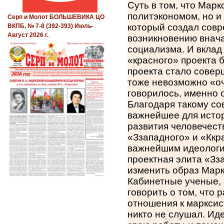
Суть в том, что Марк
политэкономом, но 
Серп и Молот БОЛЬШЕВИКА ЦО
который создал совр
ВКПБ, № 7-8 (392-393) Июль-
Август 2026 г.
возникновению внача
социализма. И вклад
«красного» проекта б
проекта стало совер
тоже невозможно «очи
говорилось, именно 
Благодаря такому с
важнейшее для истор
развития человечест
«Ззападного» и «Ккр
важнейшим идеологич
проектная элита «Зз
изменить образ Марк
Кабинетные ученые, 
говорить о том, что
отношения к марксис
никто не слушал. И