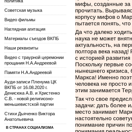
политика
мифы, созданные за 
прочитать. Вырываяс
Советская музыка
корпусу мифов о Мар
Видео фильмы
пытается понять, чт
Наглядная агитация
Да что далеко ходит
наука не может внят
Материалы съездов ВКПБ
актуальность, на пе
Наши реквизиты
полтора века назад! 
Видео с траурной церемонии
с историей развития
прощания Н.А.Андреевой
Поскольку первые со
нынешнего кризиса,
Памяти Н.А.Андреевой
Маркса! Именно поэт
Ауди-записи Пленума ЦК
человека не просто 
ВКПБ от 16.08.2020 г.
этим занимается Тер
Денисюка А.В. и Христенко
Так что свое предис
С.В. - новой религиозно-
меньшевистской партии
задачи: дать более 
место занимает Марк
Стихи Дьяченко Виктора
настоятельно совету
Анатольевича
понимание причин п
В СТРАНАХ СОЦИАЛИЗМА
понимания реальност