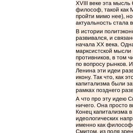
XVIII веке эта мысл
философ, такой как 
пройти мимо нее), но
актуальность стала 
В истории политэко
развивался, и связа
начала ХХ века. Одн
марксистской мысли 
противников, в том ч
по вопросу рынков. И
Ленина эти идеи раз
икону. Так что, как 
капитализма были за
рамках позднего раз
А что про эту идею С
ничего. Она просто 
Конец капитализма в
идеологических напр
именно как философс
Смитом, из поля зрен