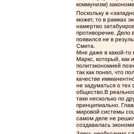
коммунизм) закономе
Поскольку в «западн
может, то в рамках э
намертво затабуиров
противоречие. Дело 
появился не в резул
Смита.
Мне даже в какой-то
Маркс, который, как 
политэкономией позн
так как понял, что п
качестве имманентной
не задуматься о тех
общество.В реальнос
таки несколько по др
принципиально. Глав
мировой системы соц
самом деле не решил
создавалась экономик
Здесь необходимо сд