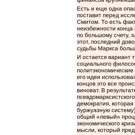
Есть и еще одна опа
поставит перед иссл
Смитом. То есть фак
неизбежности конца 
по большому счету, э
этот, последний дово
судьбы Маркса больш
И остается вариант 
социального философ
политэкономические а
его идеи использова
концов это все проис
виноват. В результа
псевдомарксистского 
демократия, которая
буржуазную систему)
общий «левый» проце
экономического криз
мысли, который пред