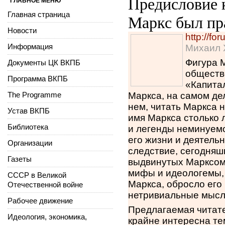
Предисловие 
ГЛАВНОЕ МЕНЮ
Главная страница
Маркс был пр
Новости
http://f
Информация
Михаил 
Фигура 
Документы ЦК ВКПБ
обществе
Программа ВКПБ
«Капита
The Programme
Маркса, на самом дел
нем, читать Маркса 
Устав ВКПБ
имя Маркса столько 
Библиотека
и легенды неминуем
его жизни и деятельн
Организации
следствие, сегодняш
Газеты
выдвинутых Марксом,
мифы и идеологемы, 
СССР в Великой
Маркса, обросло его 
Отечественной войне
нетривиальные мысл
Рабочее движение
Предлагаемая читате
Идеология, экономика,
крайне интересна те