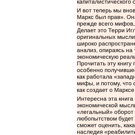
капиталистического 
И вот теперь мы вно
Маркс был прав». Он
прежде всего мифов
Делает это Терри Иг
оригинальных мыслит
широко распростране
анализ, опираясь на
экономическую реаль
Прочитать эту книгу 
особенно получившег
как работала «запад
мифы, и потому, что 
как создает о Маркс
Интересна эта книга 
экономической мысли
«легальный» оборот 
любопытством будет
сможет оценить, как
наследия «реабилит