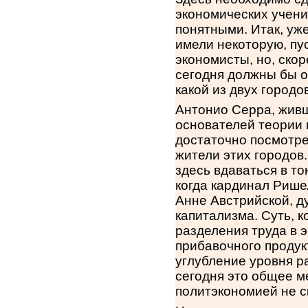
экономических учен
понятными. Итак, уже
имели некоторую, пу
экономисты, но, ско
сегодня должны бы о
какой из двух городо
Антонио Серра, живш
основателей теории м
достаточно посмотре
жители этих городов
здесь вдаваться в то
когда кардинал Рише
Анне Австрийской, 
капитализма. Суть, 
разделения труда в 
прибавочного продук
углубление уровня р
сегодня это общее м
политэкономией не с