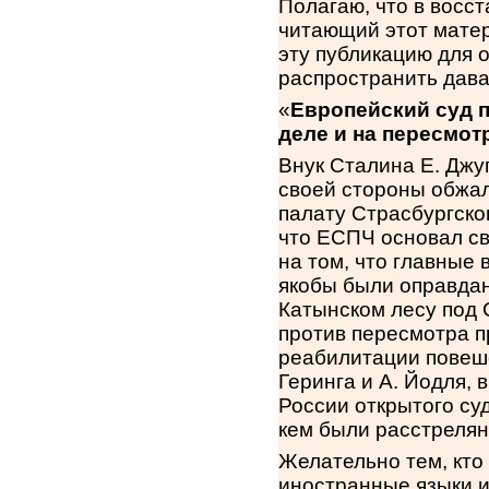
Полагаю, что в восс
читающий этот матер
эту публикацию для 
распространить дав
«
Европейский суд п
деле и на пересмот
Внук Сталина Е. Джу
своей стороны обжа
палату Страсбургског
что ЕСПЧ основал св
на том, что главные
якобы были оправдан
Катынском лесу под 
против пересмотра п
реабилитации повеше
Геринга и А. Йодля,
России открытого су
кем были расстреля
Желательно тем, кто
иностранные языки и