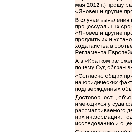
мая 2012 г.) прошу р
«Яновец и другие пр
В случае выявления 
процессуальных срок
«Яновец и другие пр
продлить их и устан
ходатайства в соотве
Регламента Европейс
А в «Кратком изложе
почему Суд обязан вк
«Согласно общих пр
на юридических факт
подтвержденных объ
Достоверность, объе
имеющихся у суда фа
рассматриваемого де
них информации, по
исследованию и оцен
Согласно тех же общ