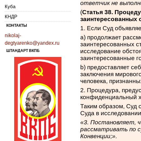
ответчик не выполн
Куба
(
Статья 38. Процед
КНДР
заинтересованных 
КОНТАКТЫ
1. Если Суд объявля
nikolaj-
a) продолжает рассм
degtyarenko@yandex.ru
заинтересованных ст
исследование обстоя
ШТАНДАРТ ВКПБ
заинтересованные го
b) предоставляет се
заключения мирового
человека, признанны
2. Процедура, предус
конфиденциальный х
Таким образом, Суд 
Суда в исследовании
«
3. Постановляет, 
рассматривать по с
Конвенции;».