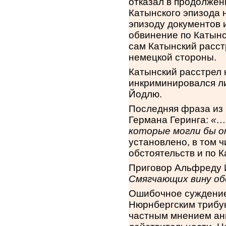
отказал в продолжен
Катынского эпизода 
эпизоду документов 
обвинение по Катынс
сам Катынский расст
немецкой стороны.
Катынский расстрел
инкриминировался л
Йодлю.
Последняя фраза из
Германа Геринга:
«…
которые могли бы о
установлено, в том ч
обстоятельств и по 
Приговор Альфреду 
Смягчающих вину о
Ошибочное суждение
Нюрнбергским трибун
частным мнением ан