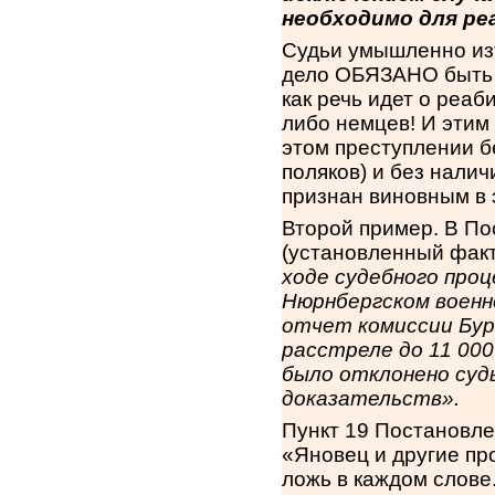
необходимо для р
Судьи умышленно изъ
дело ОБЯЗАНО быть 
как речь идет о реа
либо немцев! И эти
этом преступлении б
поляков) и без нали
признан виновным в 
Второй пример. В П
(установленный факт
ходе судебного проц
Нюрнбергском военн
отчет комиссии Бур
расстреле до 11 000
было отклонено су
доказательств».
Пункт 19 Постановле
«Яновец и другие про
ложь в каждом слове