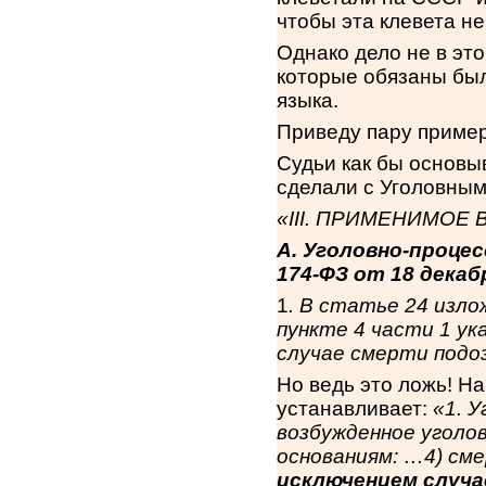
чтобы эта клевета н
Однако дело не в это
которые обязаны был
языка.
Приведу пару пример
Судьи как бы основы
сделали с Уголовны
«
III
. ПРИМЕНИМОЕ 
A
. Уголовно-проце
174-ФЗ от 18 декабр
1
. В статье 24 изло
пункте 4 части 1 ук
случае смерти подо
Но ведь это ложь! На
устанавливает:
«1. 
возбужденное уголо
основаниям: …4) см
исключением случа