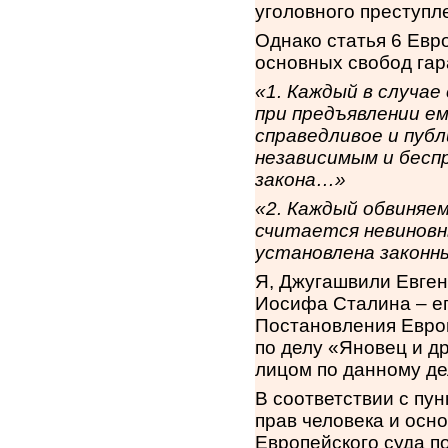
уголовного преступл
Однако статья 6 Евр
основных свобод гар
«1. Каждый в случае
при предъявлении ем
справедливое и пуб
независимым и бесп
закона…»
«2. Каждый обвиняе
считается невиновны
установлена законн
Я, Джугашвили Евген
Иосифа Сталина – ег
Постановления Европе
по делу «Яновец и д
лицом по данному дел
В соответствии с пу
прав человека и осн
Европейского суда по 