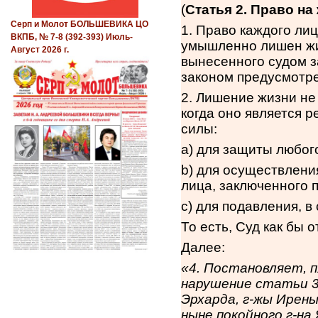
(
Статья 2. Право на
Серп и Молот БОЛЬШЕВИКА ЦО
1. Право каждого ли
ВКПБ, № 7-8 (392-393) Июль-
умышленно лишен жиз
Август 2026 г.
вынесенного судом з
законом предусмотре
2. Лишение жизни не
когда оно является 
силы:
a) для защиты любог
b) для осуществлени
лица, заключенного 
c) для подавления, в
То есть, Суд как бы 
Далее:
«
4. Постановляет, 
нарушение статьи 3
Эрхарда, г-жы Ирены
ныне покойного г-н