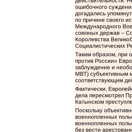
действительности. Н
ошибочного суждения
догадались упомянут
по причине своего и
Международного Воен
союзных держав – С
Королевства Велико
Социалистических Ре
Таким образом, при 
против России» Евро
заблуждение и необ
МВТ) субъективным м
соответствующим дей
Фактически, Европей
дела пересмотрел Пр
Катынском преступле
Поскольку объективн
военнопленных польс
военнопленных польс
без вести арестова