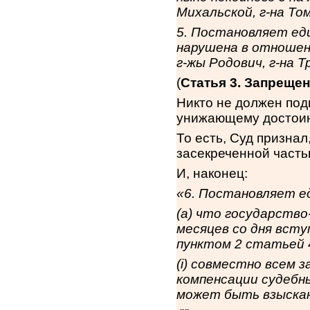
Михальской, г-на То
5. Постановляет ед
нарушена в отношен
г-жы Родович, г-на Т
(
Статья 3. Запреще
Никто не должен под
унижающему достоин
То есть, Суд признал
засекреченной часть
И, наконец:
«6.
Постановляет е
(
a
) что государств
месяцев со дня всту
пунктом 2 статьей 
(
i
) совместно всем з
компенсации судебны
может быть взыскан