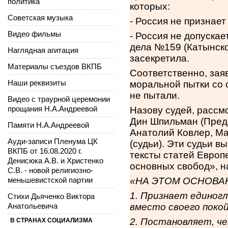
политика
которых:
Советская музыка
- Россия не признае
Видео фильмы
- Россия не допуска
дела №159 (Катынско
Наглядная агитация
засекретила.
Материалы съездов ВКПБ
Соответственно, зая
Наши реквизиты
моральной пытки со 
не пытали.
Видео с траурной церемонии
прощания Н.А.Андреевой
Назову судей, рассм
Дин Шпильман
(Пред
Памяти Н.А.Андреевой
Анатолий Ковлер, Ма
Ауди-записи Пленума ЦК
(судьи). Эти судьи 
ВКПБ от 16.08.2020 г.
тексты статей Европ
Денисюка А.В. и Христенко
основных свобод», н
С.В. - новой религиозно-
меньшевистской партии
«НА ЭТОМ ОСНОВАН
1.
Признает единогл
Стихи Дьяченко Виктора
Анатольевича
вместо своего поко
2. Постановляет, ч
В СТРАНАХ СОЦИАЛИЗМА