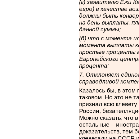
(
ii
) заявителю Ежи К
евро) в качестве во
должны быть конвер
на день выплаты, п
данной суммы;
(б) что с момента 
момента выплаты к
простые проценты в
Европейского центра
процента;
7. Отклоняет едино
справедливой компе
Казалось бы, в этом 
таковом. Но это не 
признал всю клевету
России, безапелляци
Можно сказать, что в
остальные – иностр
доказательств, тем б
клеветали на СССР и