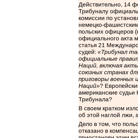
Действительно, 14 ф
Трибуналу официаль
комиссии по установ
немецко-фашистским
польских офицеров (
официального акта м
статья 21 Междунаро
судей:
«
Трибунал т
официальные прави
Наций, включая акт
союзных странах дл
приговоры военных 
Наций»
? Европейски
американские судьи 
Трибунала?
В своем кратком изл
об этой наглой лжи, 
Дело в том, что поль
отказано в компенса
приостанови этим вс