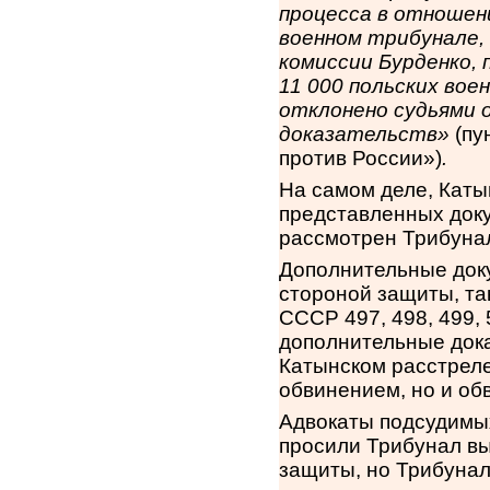
процесса в отношен
военном трибунале,
комиссии Бурденко, 
11 000 польских вое
отклонено судьями
доказательств»
(пу
против России»)
.
На самом деле, Каты
представленных доку
рассмотрен Трибунал
Дополнительные доку
стороной защиты, та
СССР 497, 498, 499, 5
дополнительные дока
Катынском расстреле
обвинением, но и об
Адвокаты подсудимых
просили Трибунал вы
защиты, но Трибунал