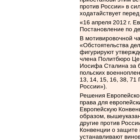
против России» в сил
ходатайствует перед
«16 апреля 2012 г. Е
Постановление по де
В мотивировочной ча
«Обстоятельства дел
фигурируют утвержде
члена Политбюро Це
Иосифа Сталина за б
польских военнопле
13, 14, 15, 16, 38, 
России»).
Решения Европейског
права для европейск
Европейскую Конвенц
образом, вышеуказа
другие против Росси
Конвенции о защите 
устанавливают вино