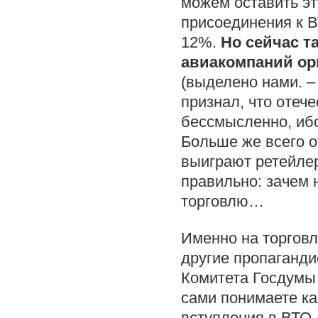
можем оставить эт
присоединения к В
12%.
Но сейчас т
авиакомпаний ор
(выделено нами. –
признал, что отеч
бессмысленно, ибо
Больше же всего о
выиграют ретейлеры
правильно: зачем 
торговлю…
Именно на торговлю
другие пропаганди
Комитета Госдумы 
сами понимаете ка
вступления в ВТО.