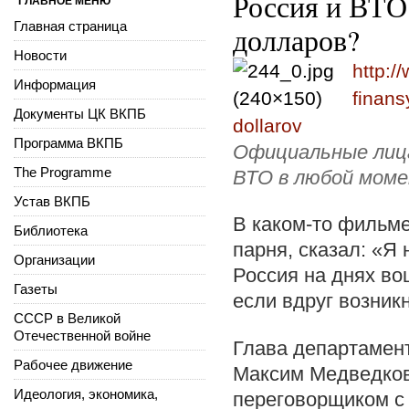
Россия и ВТО:
ГЛАВНОЕ МЕНЮ
Главная страница
долларов?
Новости
http:/
Информация
finans
Документы ЦК ВКПБ
dollarov
Программа ВКПБ
Официальные лиц
The Programme
ВТО в любой моме
Устав ВКПБ
В каком-то фильме
Библиотека
парня, сказал: «Я 
Организации
Россия на днях во
Газеты
если вдруг возник
СССР в Великой
Отечественной войне
Глава департамен
Рабочее движение
Максим Медведков
Идеология, экономика,
переговорщиком с