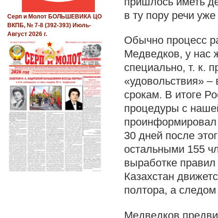
пришлось иметь де
в ту пору речи уже
Серп и Молот БОЛЬШЕВИКА ЦО
ВКПБ, № 7-8 (392-393) Июль-
Август 2026 г.
Обычно процесс ра
Медведков, у нас 
специально, т. к.
«удовольствия» –
срокам. В итоге Ро
процедуры с наше
проинформировал о
30 дней после это
остальными 155 чл
выработке правил 
Казахстан движетс
полтора, а следом
Медведков предвид