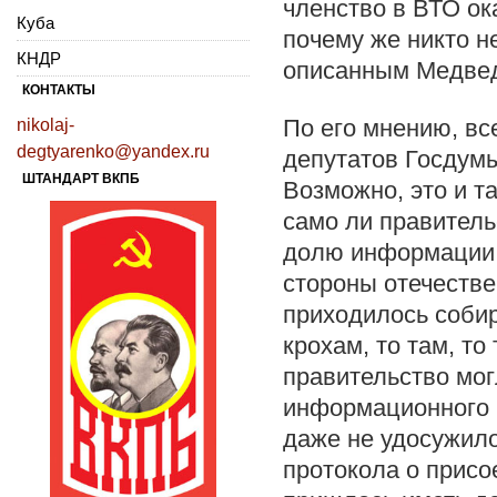
членство в ВТО ок
Куба
почему же никто 
КНДР
описанным Медве
КОНТАКТЫ
По его мнению, вс
nikolaj-
degtyarenko@yandex.ru
депутатов Госдумы
ШТАНДАРТ ВКПБ
Возможно, это и т
само ли правитель
долю информации, 
стороны отечеств
приходилось собир
крохам, то там, то
правительство мо
информационного б
даже не удосужил
протокола о присо