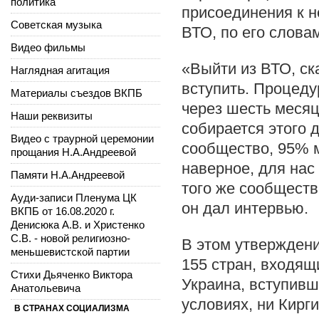
политика
присоединения к не
Советская музыка
ВТО, по его словам
Видео фильмы
«Выйти из ВТО, ск
Наглядная агитация
вступить. Процеду
Материалы съездов ВКПБ
через шесть месяц
Наши реквизиты
собирается этого 
Видео с траурной церемонии
сообщество, 95% м
прощания Н.А.Андреевой
наверное, для нас 
Памяти Н.А.Андреевой
того же сообществ
Ауди-записи Пленума ЦК
он дал интервью.
ВКПБ от 16.08.2020 г.
Денисюка А.В. и Христенко
С.В. - новой религиозно-
В этом утверждени
меньшевистской партии
155 стран, входящ
Стихи Дьяченко Виктора
Украина, вступивш
Анатольевича
условиях, ни Кирги
В СТРАНАХ СОЦИАЛИЗМА