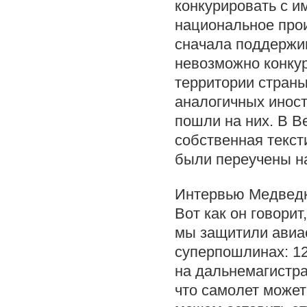
конкурировать с и
национальное прои
сначала поддержив
невозможно конкур
территории стран
аналогичных иност
пошли на них. В В
собственная текст
были переучены на
Интервью Медведк
Вот как он говорит
мы защитили авиас
суперпошлинах: 1
на дальнемагистр
что самолет может