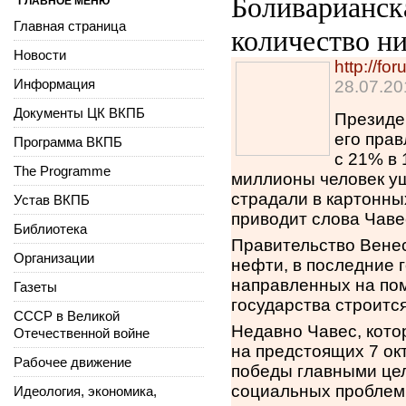
Боливарианска
ГЛАВНОЕ МЕНЮ
Главная страница
количество н
Новости
http://f
Информация
28.07.20
Документы ЦК ВКПБ
Президен
его прав
Программа ВКПБ
с 21% в 
The Programme
миллионы человек у
страдали в картонных
Устав ВКПБ
приводит слова Чаве
Библиотека
Правительство Вене
Организации
нефти, в последние 
направленных на пом
Газеты
государства строитс
СССР в Великой
Недавно Чавес, кото
Отечественной войне
на предстоящих 7 окт
Рабочее движение
победы главными це
социальных проблем
Идеология, экономика,