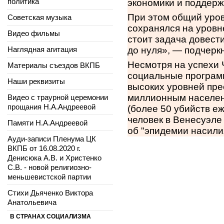
политика
экономики и поддерж
При этом общий уров
Советская музыка
сохранялся на уровн
Видео фильмы
стоит задача довест
Наглядная агитация
до нуля», — подчерк
Несмотря на успехи 
Материалы съездов ВКПБ
социальные программ
Наши реквизиты
высоких уровней пре
миллионным населени
Видео с траурной церемонии
прощания Н.А.Андреевой
(более 50 убийств еж
человек в Венесуэле 
Памяти Н.А.Андреевой
об "эпидемии насили
Ауди-записи Пленума ЦК
ВКПБ от 16.08.2020 г.
Денисюка А.В. и Христенко
С.В. - новой религиозно-
меньшевистской партии
Стихи Дьяченко Виктора
Анатольевича
В СТРАНАХ СОЦИАЛИЗМА