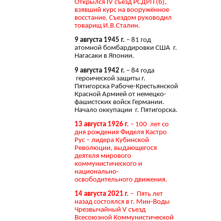
Открылся IV съезд РСДРП (б),
взявший курс на вооружённое
восстание. Съездом руководил
товарищ И.В.Сталин.
9 августа 1945 г.
– 81 год
атомной бомбардировки США г.
Нагасаки в Японии.
9 августа 1942 г.
– 84 года
героической защиты г.
Пятигорска Рабоче-Крестьянской
Красной Армией от немецко-
фашистских войск Германии.
Начало оккупации г. Пятигорска.
13 августа 1926 г.
– 100 лет со
дня рождения Фиделя Кастро
Рус – лидера Кубинской
Революции, выдающегося
деятеля мирового
коммунистического и
национально-
освободительного движения.
14 августа 2021 г.
– Пять лет
назад состоялся в г. Мин-Воды
Чрезвычайный V съезд
Всесоюзной Коммунистической