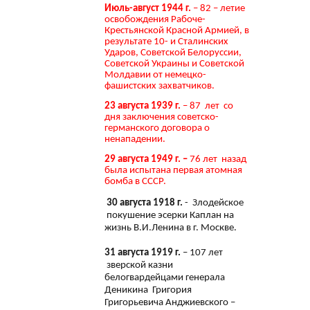
Июль-август 1944 г.
– 82 – летие
освобождения Рабоче-
Крестьянской Красной Армией, в
результате 10- и Сталинских
Ударов, Советской Белоруссии,
Советской Украины и Советской
Молдавии от немецко-
фашистских захватчиков.
23 августа 1939 г.
– 87 лет со
дня заключения советско-
германского договора о
ненападении.
29 августа 1949 г. –
76 лет назад
была испытана первая атомная
бомба в СССР.
30 августа 1918 г.
- Злодейское
покушение эсерки Каплан на
жизнь В.И.Ленина в г. Москве.
31 августа 1919 г.
– 107 лет
зверской казни
белогвардейцами генерала
Деникина Григория
Григорьевича Анджиевского –