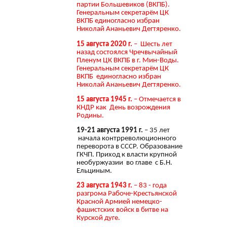
партии Большевиков (ВКПБ).
Генеральным секретарём ЦК
ВКПБ единогласно избран
Николай Ананьевич Дегтяренко.
15 августа 2020 г.
– Шесть лет
назад состоялся Чречвычайный
Пленум ЦК ВКПБ в г. Мин-Воды.
Генеральным секретарём ЦК
ВКПБ единогласно избран
Николай Ананьевич Дегтяренко.
15 августа 1945 г.
– Отмечается в
КНДР как День возрождения
Родины.
19-21 августа 1991 г.
– 35 лет
начала контрреволюционного
переворота в СССР. Образование
ГКЧП. Приход к власти крупной
необуржуазии во главе с Б.Н.
Ельциным.
23 августа 1943 г.
– 83 - года
разгрома Рабоче-Крестьянской
Красной Армией немецко-
фашистских войск в битве на
Курской дуге.