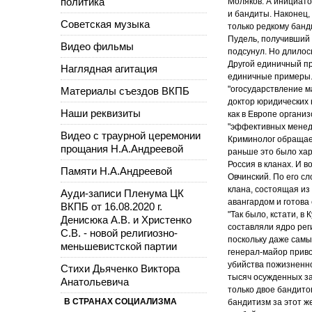
политика
Моляков. А инициато
и бандиты. Наконец,
Советская музыка
только редкому банди
Пудель, получивший 
Видео фильмы
подсунул. Но длилос
Другой единичный пр
Наглядная агитация
единичные примеры. 
"огосударствление м
Материалы съездов ВКПБ
доктор юридических 
Наши реквизиты
как в Европе органи
"эффективных менедж
Видео с траурной церемонии
Криминолог обращает
прощания Н.А.Андреевой
раньше это было хар
Россия в кланах. И в
Памяти Н.А.Андреевой
Овчинский. По его с
клана, состоящая из
Ауди-записи Пленума ЦК
авангардом и готова
ВКПБ от 16.08.2020 г.
"Так было, кстати, в
Денисюка А.В. и Христенко
составляли ядро рег
С.В. - новой религиозно-
поскольку даже самы
меньшевистской партии
генерал-майор приво
убийства пожизненно
Стихи Дьяченко Виктора
тысяч осужденных за
Анатольевича
только двое бандито
В СТРАНАХ СОЦИАЛИЗМА
бандитизм за этот ж