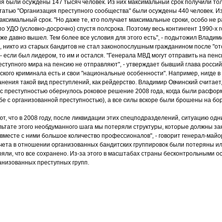
 были осуждены 147 тысяч человек. Из них максимальный срок получили тол
татью "Организация преступного сообщества" были осуждены 440 человек. Из
ксимальный срок. "Но даже те, кто получает максимальные сроки, особо не 
о УДО (условно-досрочно) спустя полсрока. Поэтому весь контингент 1990-х г
уже давно вышел. Тем более все условия для этого есть", - подытожил Владим
, никто из старых бандитов не стал законопослушным гражданином после "отс
 если был лидером, то им и остался. "Генерала МВД могут отправить на пенси
ступного мира на пенсию не отправляют", - утверждает бывший глава россий
ского криминала есть и свои "национальные особенности". Например, нигде в
нения такой вид преступлений, как рейдерство. Владимир Овчинский считает
 с преступностью обернулось роковое решение 2008 года, когда были расф
бе с организованной преступностью), а все силы вскоре были брошены на бо
т, что в 2008 году, после ликвидации этих спецподразделений, ситуацию од
ультате этого необдуманного шага мы потеряли структуры, которые должны з
 вместе с ними большое количество профессионалов", - говорит генерал-майо
чета в отношении организованных бандитских группировок были потеряны и
яли, что все сохранено. Из-за этого в масштабах страны бесконтрольными ос
анизованных преступных групп.