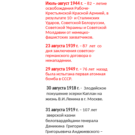
Июль-август 1944 г.
– 82 – летие
освобождения Рабоче-
Крестьянской Красной Армией, в
результате 10- и Сталинских
Ударов, Советской Белоруссии,
Советской Украины и Советской
Молдавии от немецко-
фашистских захватчиков.
23 августа 1939 г.
– 87 лет со
дня заключения советско-
германского договора о
ненападении.
29 августа 1949 г. –
76 лет назад
была испытана первая атомная
бомба в СССР.
30 августа 1918 г.
- Злодейское
покушение эсерки Каплан на
жизнь В.И.Ленина в г. Москве.
31 августа 1919 г.
– 107 лет
зверской казни
белогвардейцами генерала
Деникина Григория
Григорьевича Анджиевского –