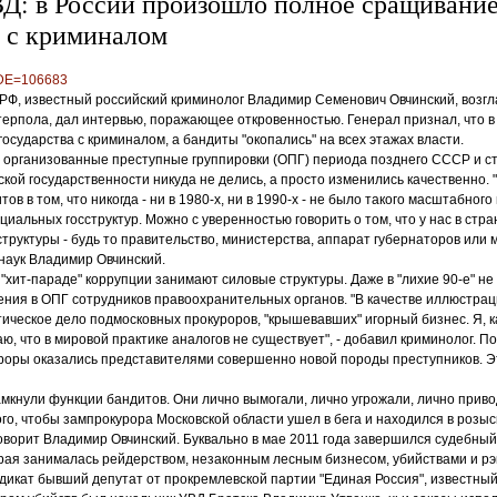
Д: в России произошло полное сращивани
а с криминалом
/?IDE=106683
РФ, известный российский криминолог Владимир Семенович Овчинский, возг
ерпола, дал интервью, поражающее откровенностью. Генерал признал, что 
осударства с криминалом, а бандиты "окопались" на всех этажах власти.
, организованные преступные группировки (ОПГ) периода позднего СССР и с
кой государственности никуда не делись, а просто изменились качественно. 
ов в том, что никогда - ни в 1980-х, ни в 1990-х - не было такого масштабног
иальных госструктур. Можно с уверенностью говорить о том, что у нас в стра
труктуры - будь то правительство, министерства, аппарат губернаторов или м
наук Владимир Овчинский.
 "хит-параде" коррупции занимают силовые структуры. Даже в "лихие 90-е" не
ния в ОПГ сотрудников правоохранительных органов. "В качестве иллюстра
ческое дело подмосковных прокуроров, "крышевавших" игорный бизнес. Я, 
, что в мировой практике аналогов не существует", - добавил криминолог. По
роры оказались представителями совершенно новой породы преступников. Э
амкнули функции бандитов. Они лично вымогали, лично угрожали, лично прив
ого, чтобы зампрокурора Московской области ушел в бега и находился в розыс
говорит Владимир Овчинский. Буквально в мае 2011 года завершился судебный
орая занималась рейдерством, незаконным лесным бизнесом, убийствами и рэ
дикат бывший депутат от прокремлевской партии "Единая Россия", известны