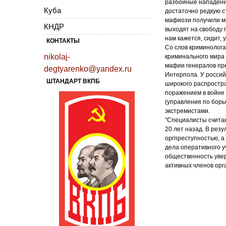
разбойные нападения
Куба
достаточно редкую с
мафиози получили ма
КНДР
выходят на свободу п
нам кажется, сидит, 
КОНТАКТЫ
Со слов криминолога
nikolaj-
криминального мира -
мафии генералов пре
degtyarenko@yandex.ru
Интерпола. У россий
ШТАНДАРТ ВКПБ
широкого распростра
поражением в войне
(управления по борь
экстремистами.
"Специалисты считаю
20 лет назад. В рез
оргпреступностью, а
дела оперативного у
общественность увер
активных членов орг