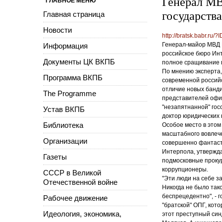
Генерал МВ
ГЛАВНОЕ МЕНЮ
государств
Главная страница
Новости
http://bratsk.babr.ru
Генерал-майор МВД 
Информация
российское бюро Инт
Документы ЦК ВКПБ
полное сращивание г
По мнению эксперта
Программа ВКПБ
современной российс
отличие новых бандит
The Programme
представителей офиц
"незапятнанной" госс
Устав ВКПБ
доктор юридических 
Библиотека
Особое место в этом
масштабного вовлече
Организации
совершенно фантасти
Интерпола, утверждаю
Газеты
подмосковные проку
коррупционеры.
СССР в Великой
"Эти люди на себе з
Отечественной войне
Никогда не было так
беспрецедентно", - 
Рабочее движение
"братской" ОПГ, кот
Идеология, экономика,
этот преступный син