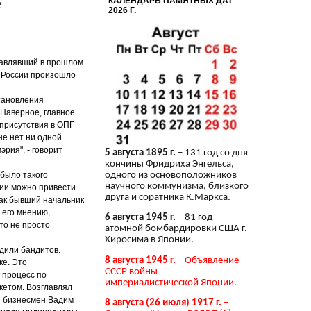
е
КАЛЕНДАРЬ ПАМЯТНЫХ ДАТ
2026 Г.
лавлявший в прошлом
в России произошло
тановления
"Наверное, главное
о присутствия в ОПГ
не нет ни одной
эрия", - говорит
5 августа 1895 г.
– 131 год со дня
кончины Фридриха Энгельса,
 было такого
одного из основоположников
научного коммунизма, близкого
ции можно привести
друга и соратника К.Маркса.
как бывший начальник
 его мнению,
6 августа 1945 г.
– 81 год
то не просто
атомной бомбардировки США г.
Хиросима в Японии.
одили бандитов.
8 августа 1945 г.
– Объявление
ке. Это
СССР войны
 процесс по
империалистической Японии.
кетом. Возглавлял
й бизнесмен Вадим
8 августа (26 июля) 1917 г.
–