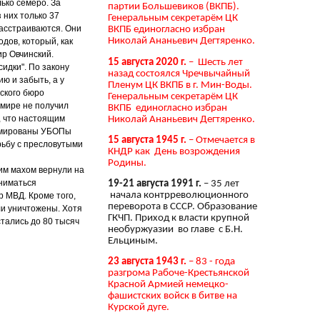
ько семеро. За
партии Большевиков (ВКПБ).
 них только 37
Генеральным секретарём ЦК
расстраиваются. Они
ВКПБ единогласно избран
Николай Ананьевич Дегтяренко.
одов, который, как
ир Овчинский.
15 августа 2020 г.
– Шесть лет
идки". По закону
назад состоялся Чречвычайный
ю и забыть, а у
Пленум ЦК ВКПБ в г. Мин-Воды.
ского бюро
Генеральным секретарём ЦК
 мире не получил
ВКПБ единогласно избран
, что настоящим
Николай Ананьевич Дегтяренко.
ормированы УБОПы
15 августа 1945 г.
– Отмечается в
рьбу с пресловутыми
КНДР как День возрождения
Родины.
ним махом вернули на
аниматься
19-21 августа 1991 г.
– 35 лет
начала контрреволюционного
р МВД. Кроме того,
переворота в СССР. Образование
ли уничтожены. Хотя
ГКЧП. Приход к власти крупной
тались до 80 тысяч
необуржуазии во главе с Б.Н.
Ельциным.
23 августа 1943 г.
– 83 - года
разгрома Рабоче-Крестьянской
Красной Армией немецко-
фашистских войск в битве на
Курской дуге.