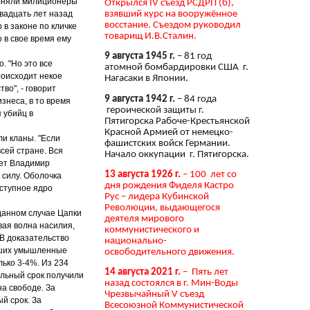
олняли милиционеры
Открылся IV съезд РСДРП (б),
взявший курс на вооружённое
вадцать лет назад
восстание. Съездом руководил
 в законе по кличке
товарищ И.В.Сталин.
 в свое время ему
9 августа 1945 г.
– 81 год
. "Но это все
атомной бомбардировки США г.
роисходит некое
Нагасаки в Японии.
во", - говорит
9 августа 1942 г.
– 84 года
знеса, в то время
героической защиты г.
 убийц в
Пятигорска Рабоче-Крестьянской
Красной Армией от немецко-
и кланы. "Если
фашистских войск Германии.
сей стране. Вся
Начало оккупации г. Пятигорска.
дает Владимир
13 августа 1926 г.
– 100 лет со
 силу. Оболочка
дня рождения Фиделя Кастро
еступное ядро
Рус – лидера Кубинской
Революции, выдающегося
 данном случае Цапки
деятеля мирового
вая волна насилия,
коммунистического и
 В доказательство
национально-
ивших умышленные
освободительного движения.
лько 3-4%. Из 234
14 августа 2021 г.
– Пять лет
альный срок получили
назад состоялся в г. Мин-Воды
на свободе. За
Чрезвычайный V съезд
й срок. За
Всесоюзной Коммунистической