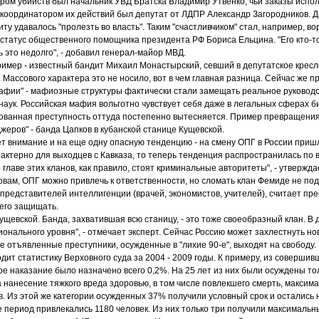
ром убийств был начальник УВД Братска Владимир Утвенко, чьи заказы исп
 координатором их действий был депутат от ЛДПР Александр Загородников. Д
ту удавалось "пролезть во власть". Таким "счастливчиком" стал, например, вор
статус общественного помощника президента РФ Бориса Ельцина. "Его кто-то
ь это недолго", - добавил генерал-майор МВД.
имер - известный бандит Михаил Монастырский, севший в депутатское кресло
Массового характера это не носило, вот в чем главная разница. Сейчас же п
афии" - мафиозные структуры фактически стали замещать реальное руководст
наук. Российская мафия вольготно чувствует себя даже в легальных сферах би
зованная преступность оттуда постепенно вытесняется. Пример превращения
еров" - банда Цапков в кубанской станице Кущевской.
 внимание и на еще одну опасную тенденцию - на смену ОПГ в России пришл
актерно для выходцев с Кавказа, то теперь тенденция распространилась по в
о главе этих кланов, как правило, стоят криминальные авторитеты", - утверж
ловам, ОПГ можно привлечь к ответственности, но сломать клан Фемиде не под
 представителей интеллигенции (врачей, экономистов, учителей), считает пр
 его защищать.
 Кущевской. Банда, захватившая всю станицу, - это тоже своеобразный клан. В
ионального уровня", - отмечает эксперт. Сейчас Россию может захлестнуть но
е отъявленные преступники, осужденные в "лихие 90-е", выходят на свободу.
дит статистику Верховного суда за 2004 - 2009 годы. К примеру, из соверш
е наказание было назначено всего 0,2%. На 25 лет из них были осуждены то
 нанесение тяжкого вреда здоровью, в том числе повлекшего смерть, максим
в. Из этой же категории осужденных 37% получили условный срок и остались 
е период привлекались 1180 человек. Из них только три получили максимальны