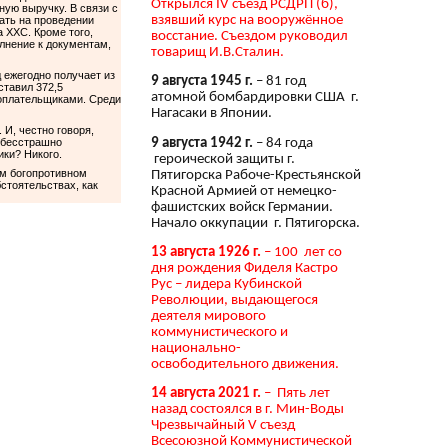
Открылся IV съезд РСДРП (б),
ую выручку. В связи с
взявший курс на вооружённое
ать на проведении
 ХХС. Кроме того,
восстание. Съездом руководил
лнение к документам,
товарищ И.В.Сталин.
 ежегодно получает из
9 августа 1945 г.
– 81 год
ставил 372,5
атомной бомбардировки США г.
гоплательщиками. Среди
Нагасаки в Японии.
 И, честно говоря,
9 августа 1942 г.
– 84 года
, бесстрашно
ки? Никого.
героической защиты г.
ом богопротивном
Пятигорска Рабоче-Крестьянской
бстоятельствах, как
Красной Армией от немецко-
фашистских войск Германии.
Начало оккупации г. Пятигорска.
13 августа 1926 г.
– 100 лет со
дня рождения Фиделя Кастро
Рус – лидера Кубинской
Революции, выдающегося
деятеля мирового
коммунистического и
национально-
освободительного движения.
14 августа 2021 г.
– Пять лет
назад состоялся в г. Мин-Воды
Чрезвычайный V съезд
Всесоюзной Коммунистической