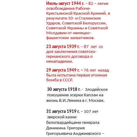
Июль-август 1944 г.
– 82 – летие
освобождения Рабоче-
Крестьянской Красной Армией, в
результате 10- и Сталинских
Ударов, Советской Белоруссии,
Советской Украины и Советской
Молдавии от немецко-
фашистских захватчиков.
23 августа 1939 г.
– 87 лет со
дня заключения советско-
германского договора о
ненападении.
29 августа 1949 г. –
76 лет назад
была испытана первая атомная
бомба в СССР.
30 августа 1918 г.
- Злодейское
покушение эсерки Каплан на
жизнь В.И.Ленина в г. Москве.
31 августа 1919 г.
– 107 лет
зверской казни
белогвардейцами генерала
Деникина Григория
Григорьевича Анджиевского –