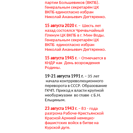
партии Большевиков (ВКПБ).
Генеральным секретарём ЦК
ВКПБ единогласно избран
Николай Ананьевич Дегтяренко.
15 августа 2020 г.
– Шесть лет
назад состоялся Чречвычайный
Пленум ЦК ВКПБ в г. Мин-Воды.
Генеральным секретарём ЦК
ВКПБ единогласно избран
Николай Ананьевич Дегтяренко.
15 августа 1945 г.
– Отмечается в
КНДР как День возрождения
Родины.
19-21 августа 1991 г.
– 35 лет
начала контрреволюционного
переворота в СССР. Образование
ГКЧП. Приход к власти крупной
необуржуазии во главе с Б.Н.
Ельциным.
23 августа 1943 г.
– 83 - года
разгрома Рабоче-Крестьянской
Красной Армией немецко-
фашистских войск в битве на
Курской дуге.