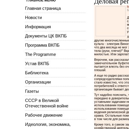
Деловая ре
ГЛАВНОЕ МЕНЮ
h
Главная страница
М
Новости
Д
с
м
Информация
с
у
Документы ЦК ВКПБ
Х
другие многочисленные
культа - электрик Вин
Программа ВКПБ
что два месяца не мог
тела (руки, плечи)!" В
The Programme
милостью. Или зарплат
Впрочем, как рассказал
Устав ВКПБ
замечательном буфете 
пытается влезть без оч
плошай.
Библиотека
А еще по радио рассказ
сопредседателями попе
Организации
стало известно, что э
потребителей к ответст
организации бывает де
Газеты
Тут надобно пояснить,
передано в доверитель
СССР в Великой
уставными задачами не
Отечественной войне
использовании помещен
использовании помещен
ведения религиозной д
Рабочее движение
храма. Остальные поме
в том числе для разме
Идеология, экономика,
Кроме того, в самом з
хозяйственной деятель