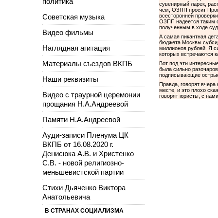
политика
сувенирный ларек, рас
чем, ОЗПП просит Прок
Советская музыка
всесторонней проверки
ОЗПП надеется таким о
полученным в ходе суд
Видео фильмы
А самая пикантная дет
бюджета Москвы субсид
Наглядная агитация
миллионов рублей. Я с
которых встречаются к
Материалы съездов ВКПБ
Вот под эти интересные
была сильно разочарова
подписывающие острые 
Наши реквизиты
Правда, говорят вчера
месте, и это плохо ска
Видео с траурной церемонии
говорят юристы, с нами
прощания Н.А.Андреевой
Памяти Н.А.Андреевой
Ауди-записи Пленума ЦК
ВКПБ от 16.08.2020 г.
Денисюка А.В. и Христенко
С.В. - новой религиозно-
меньшевистской партии
Стихи Дьяченко Виктора
Анатольевича
В СТРАНАХ СОЦИАЛИЗМА