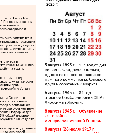
КАЛЕНДАРЬ ПАМЯТНЫХ ДАТ
2026 Г.
я дело Pussy Riot, я
 Д.Попова, менее чем
бщественного
боко оскорбило и
!
томойка, химчистка и
острадавшие труженики
 выступлением девушек,
ающей различные части
дома и жить божьей
 что вчера в
 что какая-то женщина
5 августа 1895 г.
– 131 год со дня
адейся, а сам не
кончины Фридриха Энгельса,
одного из основоположников
го-то там фонда,
научного коммунизма, близкого
яком случае, сегодня
друга и соратника К.Маркса.
 защиты прав
мерческой по Уставу
6 августа 1945 г.
– 81 год
атомной бомбардировки США г.
риста Спасителя
 в соответствии с
Хиросима в Японии.
говор о совместном
договора о совместном
8 августа 1945 г.
– Объявление
ование Подворью для
е 7% общей площади
СССР войны
ьзуются в иных целях,
империалистической Японии.
ка от производственно-
8 августа (26 июля) 1917 г.
–
нь. Однако любой