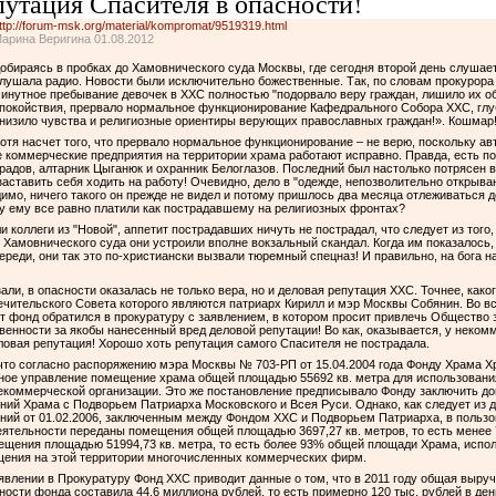
путация Спасителя в опасности!
ttp://forum-msk.org/material/kompromat/9519319.html
арина Веригина 01.08.2012
обираясь в пробках до Хамовнического суда Москвы, где сегодня второй день слушаетс
лушала радио. Новости были исключительно божественные. Так, по словам прокурора
инутное пребывание девочек в ХХС полностью "подорвало веру граждан, лишило их о
покойствия, прервало нормальное функционирование Кафедрального Собора ХХС, глу
низило чувства и религиозные ориентиры верующих православных граждан!». Кошмар
отя насчет того, что прервало нормальное функционирование – не верю, поскольку ав
 коммерческие предприятия на территории храма работают исправно. Правда, есть п
оградов, алтарник Цыганюк и охранник Белоглазов. Последний был настолько потрясен
 заставить себя ходить на работу! Очевидно, дело в "одежде, непозволительно открыв
идимо, ничего такого он прежде не видел и потому пришлось два месяца отлеживаться 
у ему все равно платили как пострадавшему на религиозных фронтах?
и коллеги из "Новой", аппетит пострадавших ничуть не пострадал, что следует из того,
Хамовнического суда они устроили вполне вокзальный скандал. Когда им показалось,
ереди, они так это по-христиански вызвали тюремный спецназ! И правильно, на бога н
али, в опасности оказалась не только вера, но и деловая репутация ХХС. Точнее, како
чительского Совета которого являются патриарх Кирилл и мэр Москвы Собянин. Во вс
тот фонд обратился в прокуратуру с заявлением, в котором просит привлечь Общество
венности за якобы нанесенный вред деловой репутации! Во как, оказывается, у неком
ловая репутация! Хорошо хоть репутация самого Спасителя не пострадала.
 что согласно распоряжению мэра Москвы № 703-РП от 15.04.2004 года Фонду Храма Х
ное управление помещение храма общей площадью 55692 кв. метра для использования
коммерческой организации. Это же постановление предписывало Фонду заключить до
ий Храма с Подворьем Патриарха Московского и Всея Руси. Однако, как следует из 
ий от 01.02.2006, заключенным между Фондом ХХС и Подворьем Патриарха, в польз
еятельности переданы помещения общей площадью 3697,27 кв. метров, то есть мене
щения площадью 51994,73 кв. метра, то есть более 93% общей площади Храма, испол
щения на этой территории многочисленных коммерческих фирм.
аявлении в Прокуратуру Фонд ХХС приводит данные о том, что в 2011 году общая выруч
ности фонда составила 44,6 миллиона рублей, то есть примерно 120 тыс. рублей в де