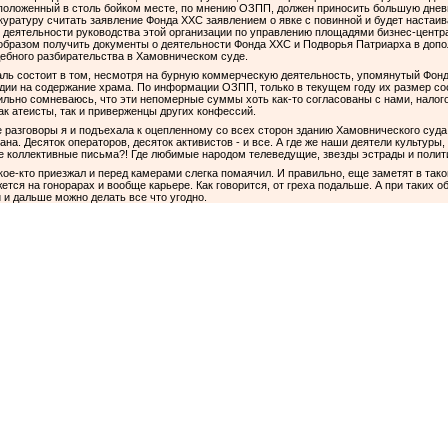
положенный в столь бойком месте, по мнению ОЗПП, должен приносить большую дневн
уратуру считать заявление Фонда ХХС заявлением о явке с повинной и будет настаив
 деятельности руководства этой организации по управлению площадями бизнес-центра
бразом получить документы о деятельности Фонда ХХС и Подворья Патриарха в допо
ебного разбирательства в Хамовническом суде.
аль состоит в том, несмотря на бурную коммерческую деятельность, упомянутый Фонд
ии на содержание храма. По информации ОЗПП, только в текущем году их размер со
ильно сомневаюсь, что эти непомерные суммы хоть как-то согласованы с нами, нало
ак атеисты, так и приверженцы других конфессий.
 разговоры я и подъехала к оцепленному со всех сторон зданию Хамовнического суда.
на. Десяток операторов, десяток активистов - и все. А где же наши деятели культуры
коллективные письма?! Где любимые народом телеведущие, звезды эстрады и полити
 кое-кто приезжал и перед камерами слегка помаячил. И правильно, еще заметят в так
жется на гонорарах и вообще карьере. Как говорится, от греха подальше. А при таких о
 и дальше можно делать все что угодно.