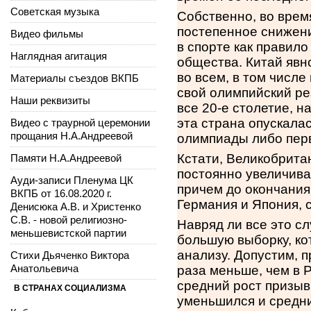
Советская музыка
Собственно, во врем
постепенное снижени
Видео фильмы
в спорте как правил
Наглядная агитация
общества. Китай явн
во всем, в том числе
Материалы съездов ВКПБ
свой олимпийский ре
Наши реквизиты
все 20-е столетие, 
эта страна опускалас
Видео с траурной церемонии
прощания Н.А.Андреевой
олимпиады либо перв
Кстати, Великобрита
Памяти Н.А.Андреевой
постоянно увеличивае
Ауди-записи Пленума ЦК
причем до окончания
ВКПБ от 16.08.2020 г.
Германия и Япония, с
Денисюка А.В. и Христенко
С.В. - новой религиозно-
Навряд ли все это с
меньшевистской партии
большую выборку, ко
анализу. Допустим, 
Стихи Дьяченко Виктора
Анатольевича
раза меньше, чем в 
средний рост призывн
В СТРАНАХ СОЦИАЛИЗМА
уменьшился и средни