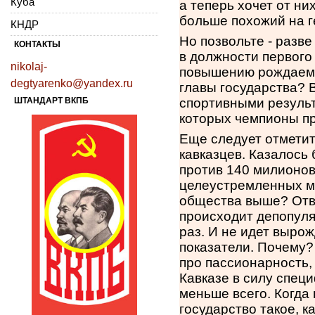
Куба
а теперь хочет от н
больше похожий на г
КНДР
Но позвольте - разв
КОНТАКТЫ
в должности первого
nikolaj-
повышению рождаемос
degtyarenko@yandex.ru
главы государства? 
ШТАНДАРТ ВКПБ
спортивными результ
которых чемпионы пр
Еще следует отметит
кавказцев. Казалось
против 140 милионов
целеустремленных м
общества выше? Отве
происходит депопуля
раз. И не идет выро
показатели. Почему?
про пассионарность,
Кавказе в силу спец
меньше всего. Когда 
государство такое, к