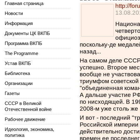
Главная страница
http://f
13.08.20
Новости
Информация
Национа
четверт
Документы ЦК ВКПБ
официоз,
Программа ВКПБ
поскольку-де медале
назад...
The Programme
На самом деле СССР 
Устав ВКПБ
успешно. Второе мест
Библиотека
вообще не участвов
триумфом советской 
Организации
"объединенная коман
Газеты
А дальше участие РФ
по нисходящей. В 199
СССР в Великой
2008-м уже столь же 
Отечественной войне
И вот - последний "т
Рабочее движение
Российской империи 
Идеология, экономика,
действительно дости
политика
времен ее последне