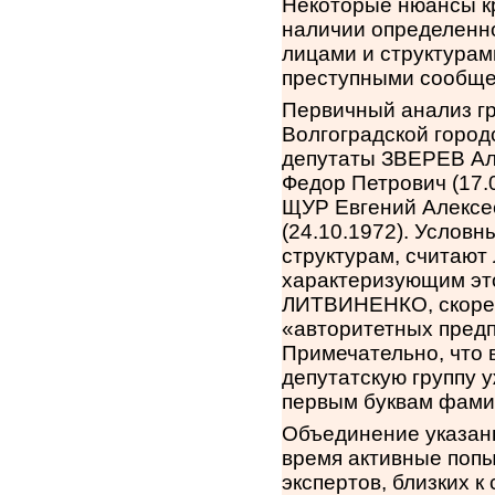
Некоторые нюансы кр
наличии определенно
лицами и структура
преступными сообще
Первичный анализ г
Волгоградской городс
депутаты ЗВЕРЕВ Ал
Федор Петрович (17.
ЩУР Евгений Алексее
(24.10.1972). Условн
структурам, считают
характеризующим это
ЛИТВИНЕНКО, скорее
«авторитетных предп
Примечательно, что 
депутатскую группу 
первым буквам фа
Объединение указанн
время активные попыт
экспертов, близких к