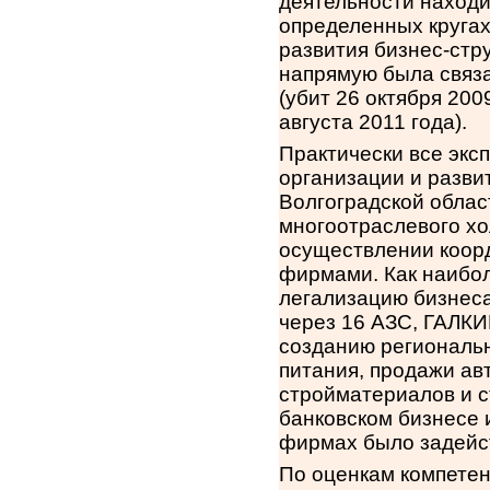
деятельности находи
определенных кругах
развития бизнес-стр
напрямую была связ
(убит 26 октября 20
августа 2011 года).
Практически все эк
организации и разви
Волгоградской облас
многоотраслевого хо
осуществлении коор
фирмами. Как наибо
легализацию бизнес
через 16 АЗС, ГАЛК
созданию региональн
питания, продажи ав
стройматериалов и с
банковском бизнесе и
фирмах было задейст
По оценкам компете