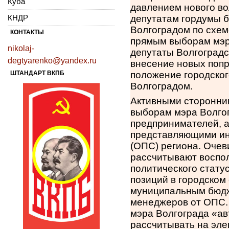
Куба
давлением нового в
КНДР
депутатам гордумы б
Волгоградом по схем
КОНТАКТЫ
прямым выборам мэра
nikolaj-
депутаты Волгоградс
degtyarenko@yandex.ru
внесение новых попр
ШТАНДАРТ ВКПБ
положение городско
Волгоградом.
Активными сторонни
выборам мэра Волгог
предпринимателей, 
представляющими ин
(ОПС) региона. Очев
рассчитывают воспо
политического стату
позиций в городском
муниципальным бюдж
менеджеров от ОПС.
мэра Волгограда «ав
рассчитывать на эле