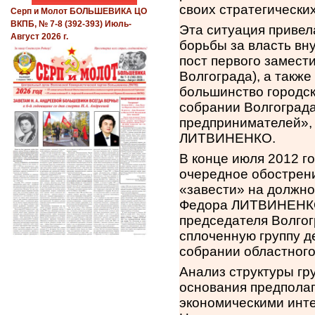
своих стратегических
Серп и Молот БОЛЬШЕВИКА ЦО
ВКПБ, № 7-8 (392-393) Июль-
Эта ситуация привел
Август 2026 г.
борьбы за власть вн
пост первого замест
Волгограда), а такж
большинство городск
собрании Волгограда
предпринимателей», 
ЛИТВИНЕНКО.
В конце июля 2012 г
очередное обострени
«завести» на должно
Федора ЛИТВИНЕНКО.
председателя Волгог
сплоченную группу д
собрании областного
Анализ структуры г
основания предполага
экономическими инт