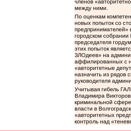
членов «авторитетн
между ними.
По оценкам компетен
новых попыток со ст
предпринимателей» в
городском собрании 
председателя гордум
этих попыток являет
ЗЛОдеев» на админи
аффилированных с ни
«авторитетные депу
назначить из рядов с
руководителя админи
Учитывая гибель ГА
Владимира Викторови
криминальной сфере 
власти в Волгоградс
«авторитетных предп
контроль над «тенев