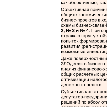
как объективные, так
Объективная причина
общих экономических
бизнес-проектов в х
схемы бизнес-связей
2, № 3 и № 4
. При о
отражают круг устой
попыток формирован
развития (регистраци
возможные инвестици
Даже поверхностный
ЗЛОдеев» в бизнес-с
анализ финансово-х
общих расчетных цент
оптимизации налогоо
денежных средств.
Субъективная сторон
депутатов-предприни
решений по абсолют