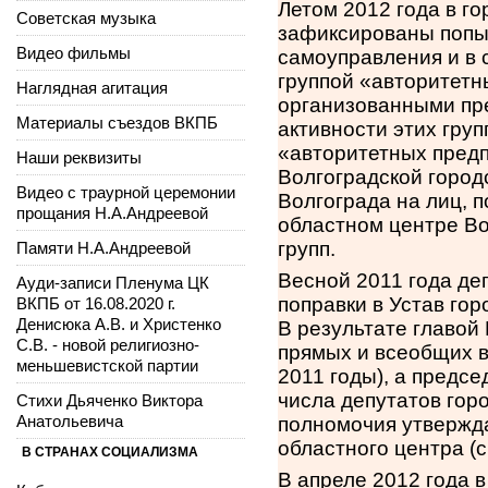
Летом 2012 года в го
Советская музыка
зафиксированы попыт
Видео фильмы
самоуправления и в 
группой «авторитет
Наглядная агитация
организованными пр
Материалы съездов ВКПБ
активности этих груп
«авторитетных предп
Наши реквизиты
Волгоградской город
Видео с траурной церемонии
Волгограда на лиц, 
прощания Н.А.Андреевой
областном центре В
групп.
Памяти Н.А.Андреевой
Весной 2011 года де
Ауди-записи Пленума ЦК
поправки в Устав го
ВКПБ от 16.08.2020 г.
Денисюка А.В. и Христенко
В результате главой
С.В. - новой религиозно-
прямых и всеобщих в
меньшевистской партии
2011 годы), а предс
числа депутатов гор
Стихи Дьяченко Виктора
Анатольевича
полномочия утвержда
областного центра (
В СТРАНАХ СОЦИАЛИЗМА
В апреле 2012 года 