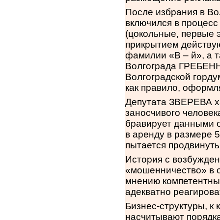
После избрания в Во
включился в процесс
(цокольные, первые 
прикрытием действу
фамилии «В – й», а 
Волгограда ГРЕБЕНН
Волгоградской горд
как правило, оформл
Депутата ЗВЕРЕВА ха
заносчивого человек
бравирует данными 
в аренду в размере 
пытается продвинуть
История с возбужден
«мошенничество» в 
мнению компетентных
адекватно реагирова
Бизнес-структуры, к
насчитывают порядка