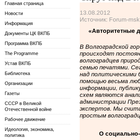
Главная страница
13.08.2012
Новости
Источник: Forum-msk
Информация
«Авторитетные д
Документы ЦК ВКПБ
Программа ВКПБ
В Волгоградской го
происходят постоян
The Programme
волгоградцев приро
Устав ВКПБ
семью печатями. Се
Библиотека
над политическими 
помощью весьма люб
Организации
информации, публик
Газеты
схем являются анал
администрации През
СССР в Великой
экспертов. Мы счит
Отечественной войне
простым волгоградц
Рабочее движение
Идеология, экономика,
О социально-
политика