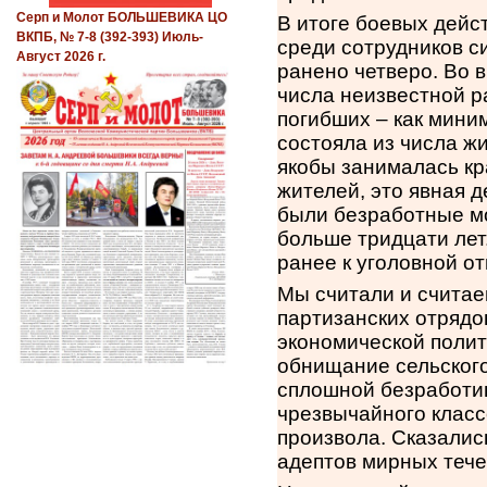
Серп и Молот БОЛЬШЕВИКА ЦО
В итоге боевых дейс
ВКПБ, № 7-8 (392-393) Июль-
среди сотрудников с
Август 2026 г.
ранено четверо. Во 
числа неизвестной р
погибших – как миним
состояла из числа ж
якобы занималась кр
жителей, это явная 
были безработные м
больше тридцати лет.
ранее к уголовной от
Мы считали и считае
партизанских отрядо
экономической полит
обнищание сельского
сплошной безработи
чрезвычайного класс
произвола. Сказалис
адептов мирных тече