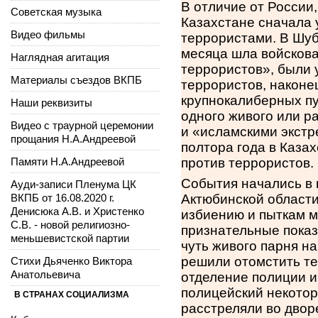
В отличие от России,
Советская музыка
Казахстане сначала 
Видео фильмы
террористами. В Шуб
месяца шла войскова
Наглядная агитация
террористов», были 
Материалы съездов ВКПБ
террористов, наконе
крупнокалиберных пу
Наши реквизиты
одного живого или р
Видео с траурной церемонии
и «исламскими экстр
прощания Н.А.Андреевой
полтора года в Каза
Памяти Н.А.Андреевой
против террористов.
События начались в
Ауди-записи Пленума ЦК
ВКПБ от 16.08.2020 г.
Актюбинской области
Денисюка А.В. и Христенко
избиению и пыткам м
С.В. - новой религиозно-
признательные показ
меньшевистской партии
чуть живого парня на
решили отомстить те
Стихи Дьяченко Виктора
Анатольевича
отделение полиции и
полицейский некоторо
В СТРАНАХ СОЦИАЛИЗМА
расстреляли во дворе