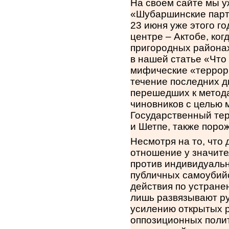
На своем сайте мы у
«Шубаршинские парти
23 июня уже этого г
центре – Актобе, ког
пригородных районах
в нашей статье «Что 
мифические «террори
течение последних д
перешедших к метода
чиновников с целью 
Государственный тер
и Шетпе, также поро
Несмотря на то, что
отношение у значите
против индивидуально
публичных самоубийс
действия по устране
лишь развязывают ру
усилению открытых р
оппозиционных поли