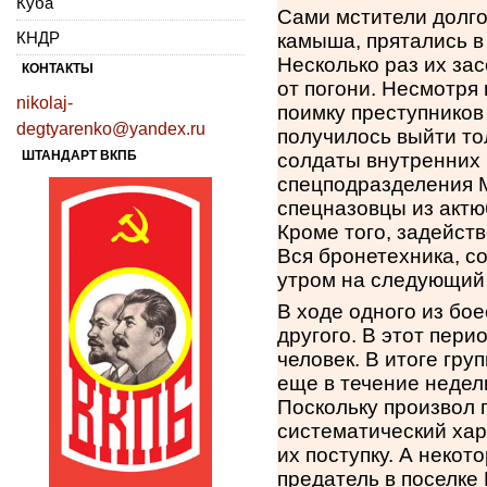
Куба
Сами мстители долго
КНДР
камыша, прятались в
Несколько раз их за
КОНТАКТЫ
от погони. Несмотря 
nikolaj-
поимку преступников
degtyarenko@yandex.ru
получилось выйти то
ШТАНДАРТ ВКПБ
солдаты внутренних 
спецподразделения М
спецназовцы из акт
Кроме того, задейст
Вся бронетехника, с
утром на следующий 
В ходе одного из бо
другого. В этот пери
человек. В итоге гру
еще в течение недел
Поскольку произвол 
систематический хар
их поступку. А некот
предатель в поселке 