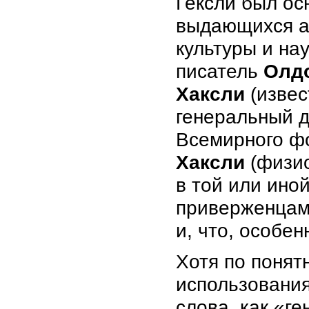
Гексли был ос
выдающихся а
культуры и нау
писатель
Олд
Хаксли
(извес
генеральный 
Всемирного фо
Хаксли
(физио
в той или ино
приверженцам
и, что, особен
Хотя по понят
использования
слова, как «г