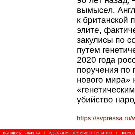
90 лет назад,
вымысел. Анг
к британской 
элите, фактич
закулисы по с
путем генетич
2020 года рос
поручения по 
нового мира» 
«генетическим
убийство наро
https://svpressa.ru
ВЫ ЗДЕСЬ:
ГЛАВНАЯ
ИДЕОЛОГИЯ, ЭКОНОМИКА, ПОЛИТИКА
ПРОФЕСС