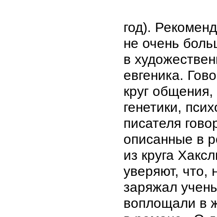
год). Рекомен
не очень боль
в художествен
евгеника. Гов
круг общения,
генетики, пси
писателя гово
описанные в р
из круга Хакс
уверяют, что,
заряжал учены
воплощали в ж