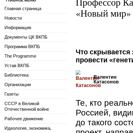
Профессор Ка
ГЛАВНОЕ МЕНЮ
Главная страница
«Новый мир»
Новости
Информация
Документы ЦК ВКПБ
Программа ВКПБ
Что скрывается 
The Programme
провести «генет
Устав ВКПБ
Библиотека
Валентин
Катасонов
Организации
Газеты
Те, кто реаль
СССР в Великой
Отечественной войне
Россией, види
Рабочее движение
до такого сос
Идеология, экономика,
проект, напра