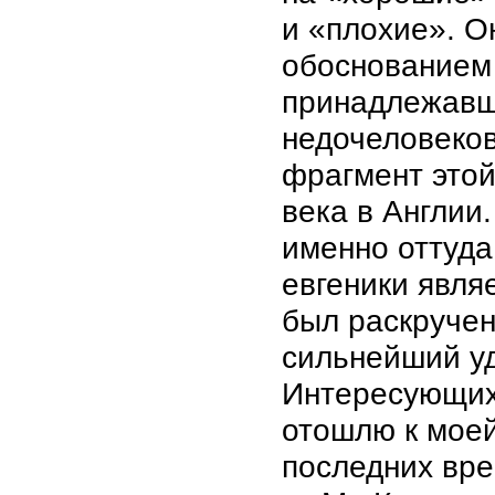
и «плохие». О
обоснованием
принадлежавши
недочеловеков
фрагмент это
века в Англии.
именно оттуда
евгеники явля
был раскручен
сильнейший уд
Интересующих
отошлю к моей
последних вре