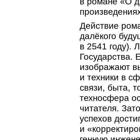
в романе «О д
произведениях
Действие рома
далёкого буду
в 2541 году).
Государства. 
изображают в
и техники в с
связи, быта, 
техносфера о
читателя. Зат
успехов дости
и «корректиро
генную инжене