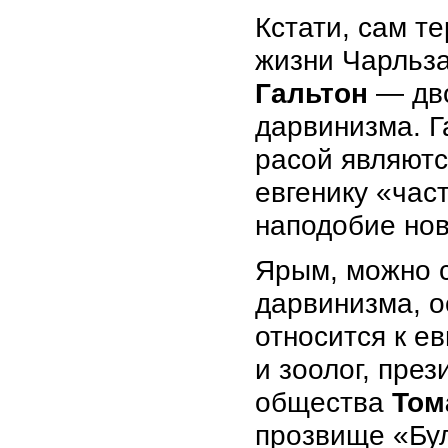
Кстати, сам т
жизни Чарльза
Гальтон
— дво
дарвинизма. Г
расой являютс
евгенику «час
наподобие нов
Ярым, можно 
дарвинизма, о
относится к е
и зоолог, пре
общества
Том
прозвище «Бул