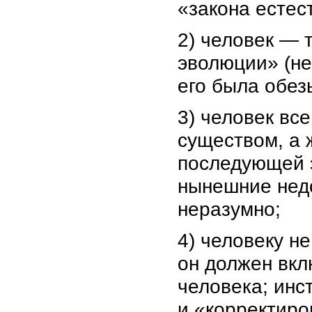
«закона естес
2) человек — 
эволюции» (н
его была обез
3) человек вс
существом, а 
последующей 
нынешние недо
неразумно;
4) человеку н
он должен вкл
человека; инс
и «корректиро