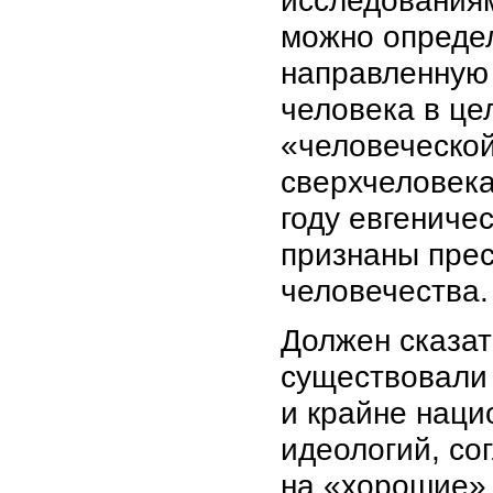
исследованиям
можно определ
направленную 
человека в ц
«человеческой
сверхчеловека
году евгениче
признаны пре
человечества.
Должен сказат
существовали 
и крайне наци
идеологий, со
на «хорошие» 