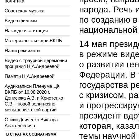
политика
народа. Речь 
Советская музыка
по созданию в
Видео фильмы
национальной
Наглядная агитация
Материалы съездов ВКПБ
14 мая прези
Наши реквизиты
в режиме вид
Видео с траурной церемонии
о развитии ге
прощания Н.А.Андреевой
Федерации. В 
Памяти Н.А.Андреевой
государства р
Ауди-записи Пленума ЦК
ВКПБ от 16.08.2020 г.
с кризисом, р
Денисюка А.В. и Христенко
и прогрессиру
С.В. - новой религиозно-
меньшевистской партии
президент вдру
Стихи Дьяченко Виктора
которая, каза
Анатольевича
темы научной
В СТРАНАХ СОЦИАЛИЗМА