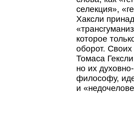
селекция», «г
Хаксли принад
«трансгуманиз
которое тольк
оборот. Своих
Томаса Гексли
но их духовно
философу, ид
и «недочелове