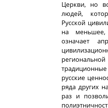
Церкви, но в
людей, кото
Русской цивил
на меньшее, 
означает ап
цивилизаци
региональн
традиционные 
русские ценно
ряда других н
раз и позвол
полиэтничност