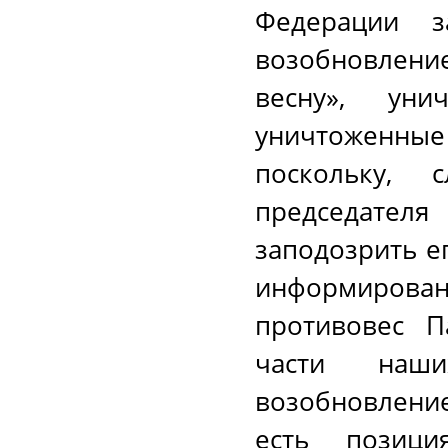
Федерации з
возобновление
весну», ун
уничтоженн
поскольку, 
председате
заподозрить е
информирован
противовес П
части наши
возобновление
есть позици