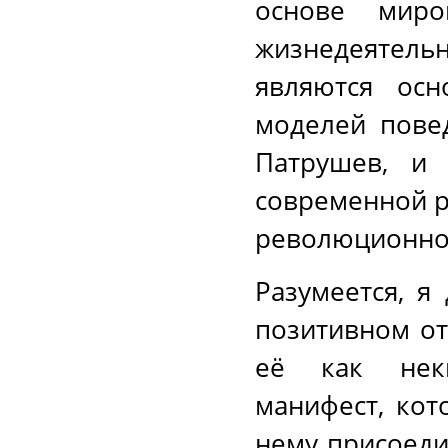
основе миро
жизнедеятел
являются осн
моделей пове
Патрушев, и 
современной р
революционно
Разумеется, я
позитивном от
её как неки
манифест, кот
нему присоеди