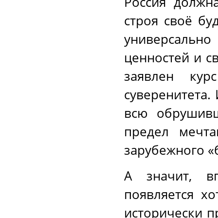
Россия должн
строя своё бу
универсальн
ценностей и с
заявлен кур
суверенитета.
всю обрушивш
предел мечта
зарубежного «б
А значит, в
появляется хо
исторически п