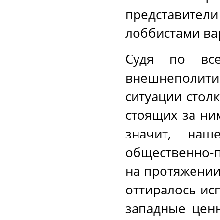
представител
лоббистами ва
Судя по все
внешнеполи
ситуации стол
стоящих за ни
значит, наше
общественно-
на протяжении
оттиралось ис
западные ценн