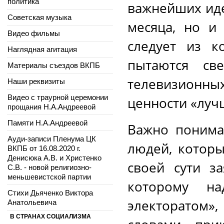
политика
важнейших иде
Советская музыка
месяца, но и 
Видео фильмы
следует из к
Наглядная агитация
пытаются св
Материалы съездов ВКПБ
телевизионн
Наши реквизиты
Видео с траурной церемонии
ценности «луч
прощания Н.А.Андреевой
Памяти Н.А.Андреевой
Важно понима
Ауди-записи Пленума ЦК
людей, котор
ВКПБ от 16.08.2020 г.
Денисюка А.В. и Христенко
своей сути за
С.В. - новой религиозно-
меньшевистской партии
которому на
Стихи Дьяченко Виктора
электоратом»,
Анатольевича
В СТРАНАХ СОЦИАЛИЗМА