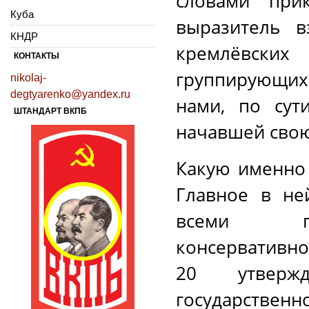
словами при
Куба
выразитель в
КНДР
кремлёвски
КОНТАКТЫ
группирующихс
nikolaj-
degtyarenko@yandex.ru
нами, по сути
ШТАНДАРТ ВКПБ
начавшей свою
Какую именно 
Главное в не
всеми пре
консервативно
20 утверж
государственн