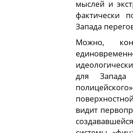
мыслей и экст
фактически п
Запада перего
Можно, ко
единовреме
идеологическ
для Запада
полицейского»
поверхностной
видит первопр
создававшей
системы «фин