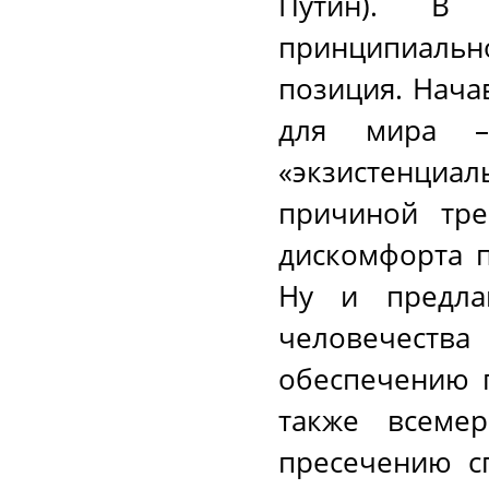
Путин). В 
принципиаль
позиция. Нача
для мира –
«экзистенциал
причиной тре
дискомфорта п
Ну и предлаг
человечеств
обеспечению г
также всемер
пресечению с