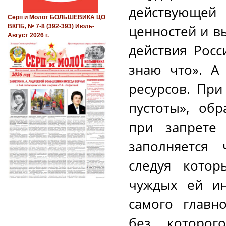
действующей 
Серп и Молот БОЛЬШЕВИКА ЦО
ценностей и в
ВКПБ, № 7-8 (392-393) Июль-
Август 2026 г.
действия Росс
знаю что». А 
ресурсов. При
пустоты», об
при запрете 
заполняется
следуя котор
чуждых ей ин
самого главно
без которог