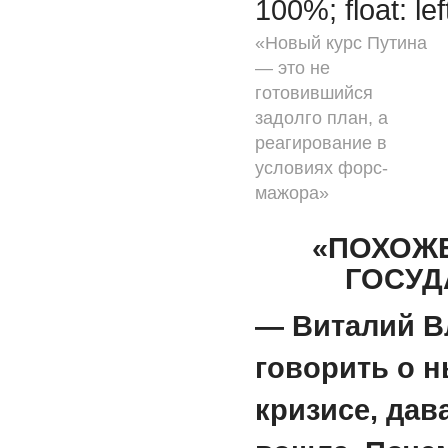
100%; float: le
«Новый курс Путина
— это не
готовившийся
задолго план, а
реагирование в
условиях форс-
мажора»
«ПОХОЖЕ
ГОСУД
— Виталий В
говорить о 
кризисе, дава