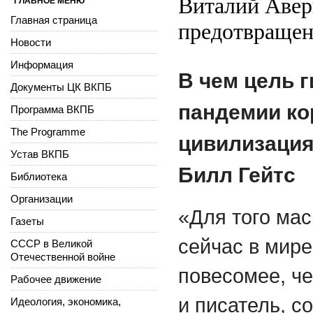
Виталий Аверь
ГЛАВНОЕ МЕНЮ
Главная страница
предотвращен
Новости
Информация
В чем цель 
Документы ЦК ВКПБ
пандемии ко
Программа ВКПБ
The Programme
цивилизация 
Устав ВКПБ
Билл Гейтс
Библиотека
Организации
«Для того ма
Газеты
сейчас в мир
СССР в Великой
Отечественной войне
повесомее, ч
Рабочее движение
и писатель, с
Идеология, экономика,