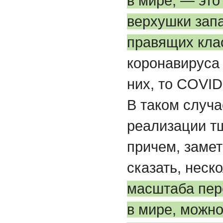
в мире, — это
верхушки зап
правящих кла
коронавируса
них, то COVID
В таком случа
реализации т
причем, замет
сказать, нес
масштаба пер
в мире, можн