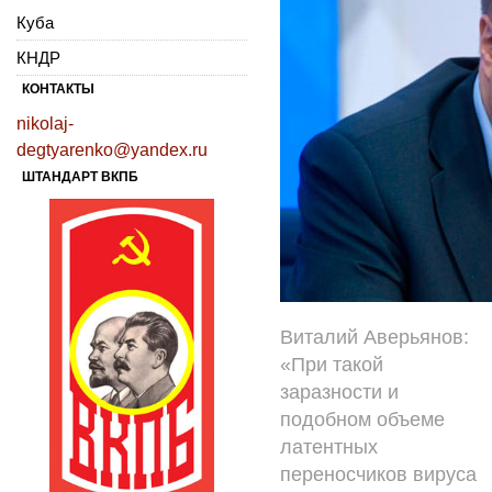
Куба
КНДР
КОНТАКТЫ
nikolaj-
degtyarenko@yandex.ru
ШТАНДАРТ ВКПБ
Виталий Аверьянов:
«При такой
заразности и
подобном объеме
латентных
переносчиков вируса