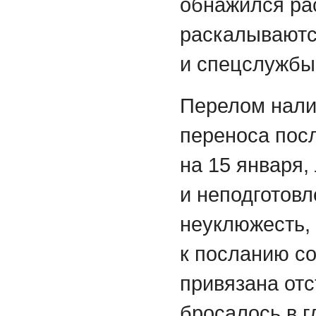
обнажился рас
раскалываются
и спецслужб
Перелом нали
переноса пос
на 15 января,
и неподготов
неуклюжесть, 
к посланию с
привязана отс
бросалось в 