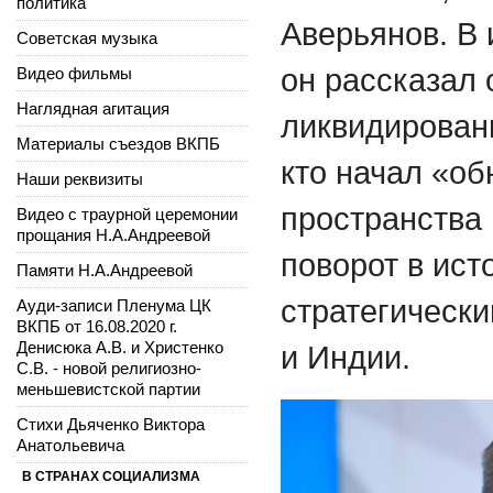
политика
Аверьянов. В
Советская музыка
он рассказал 
Видео фильмы
Наглядная агитация
ликвидирован
Материалы съездов ВКПБ
кто начал «об
Наши реквизиты
пространства
Видео с траурной церемонии
прощания Н.А.Андреевой
поворот в ис
Памяти Н.А.Андреевой
стратегически
Ауди-записи Пленума ЦК
ВКПБ от 16.08.2020 г.
Денисюка А.В. и Христенко
и Индии.
С.В. - новой религиозно-
меньшевистской партии
Стихи Дьяченко Виктора
Анатольевича
В СТРАНАХ СОЦИАЛИЗМА