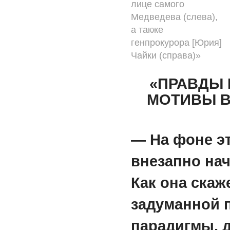
лице самого
Медведева (слева),
а также
генпрокурора [Юрия]
Чайки (справа)»
«ПРАВДЫ 
МОТИВЫ В
— На фоне э
внезапно на
Как она скаж
задуманной 
парадигмы, 