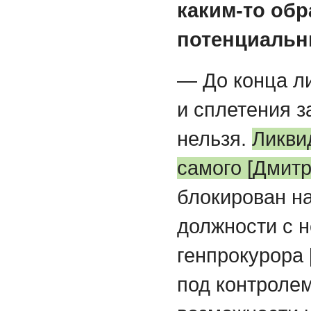
каким-то об
потенциальн
— До конца л
и сплетения з
нельзя.
Ликви
самого [Дмит
блокирован н
должности с 
генпрокурора
под контроле