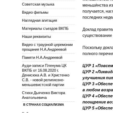
Советская музыка
меньши́нства из
получается, на
Видео фильмы
последних неде
Наглядная агитация
Материалы съездов ВКПБ
Доклад правите
существовании
Наши реквизиты
Видео с траурной церемонии
Поскольку докла
прощания Н.А.Андреевой
полного перечн
Памяти Н.А.Андреевой
Ауди-записи Пленума ЦК
ЦУР 1 «Повсе
ВКПБ от 16.08.2020 г.
ЦУР 2 «Ликвид
Денисюка А.В. и Христенко
улучшения пи
С.В. - новой религиозно-
ЦУР 3 «Обеспе
меньшевистской партии
в любом возр
Стихи Дьяченко Виктора
ЦУР 4 «Обеспе
Анатольевича
поощрение воз
В СТРАНАХ СОЦИАЛИЗМА
ЦУР 5 «Обеспе