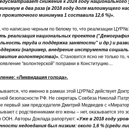
едусматривает снижение к 2024 году национального 
минимум в два раза (в 2018 году доля малоимущего на
 прожиточного минимума 1 составила 12,6 %)».
, что написано черным по белому то, что реализации ЦУР
ть реализация национальных проектов (“Демография
ьность труда и поддержка занятости” и др.) и раз
оддержки (например, внедрение инструмента социал
азвитие волонтерства)».
Становится ясно не только то, 
 появление “волонтерской” поправки в Конституцию…
ление: «Ликвидация голода».
зывается, что именно в рамках этой ЦУР№2 действует Докт
ной безопасности РФ. Не секретарь Совбеза Николай Патр
 не первый зам председателя Дмитрий Медведев с «Миратор
ывают с родственниками его жены – нет, оказывается это з
и ООН. Авторы Доклада рапортуют:
«Уже в 2018 году уро
ности недоедания был низким: около 1,6 % (среди ли