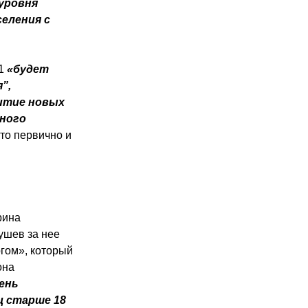
уровня
селения с
№1
«будет
”,
витие новых
ьного
что первично и
рина
ушев за нее
гом», который
она
вень
ц старше 18