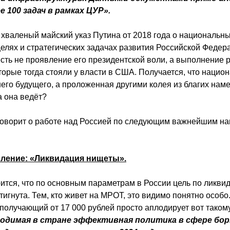
 100 задач в рамках ЦУР».
 хваленый майский указ Путина от 2018 года о национальны
елях и стратегических задачах развития Российской Федер
 есть не проявление его президентской воли, а выполнение
торые тогда стояли у власти в США. Получается, что наци
его будущего, а проложенная другими колея из благих нам
а она ведёт?
говорит о работе над Россией по следующим важнейшим н
ление: «Ликвидация нищеты».
рится, что по основным параметрам в России цель по ликви
игнута. Тем, кто живет на МРОТ, это видимо понятно особо.
 получающий от 17 000 рублей просто аплодирует вот таком
одимая в стране эффективная политика в сфере бор