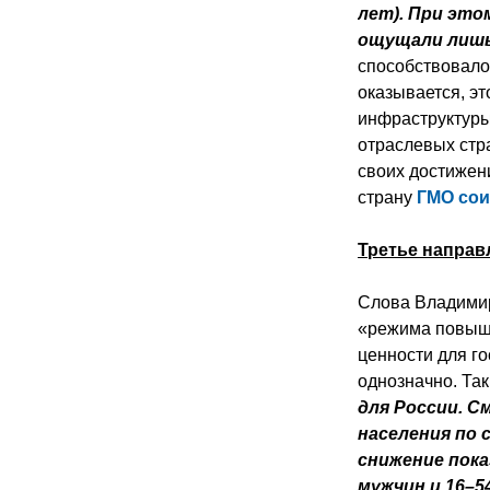
лет). При эт
ощущали лишь 
способствовало
оказывается, эт
инфраструктуры
отраслевых стр
своих достижен
страну
ГМО со
Третье направ
Слова Владимир
«режима повыше
ценности для г
однозначно. Так
для России. См
населения по с
снижение пок
мужчин и 16–5