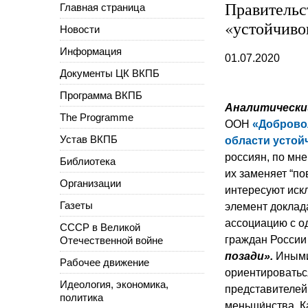
Правительс
Главная страница
«устойчиво
Новости
Информация
01.07.2020
Документы ЦК ВКПБ
Программа ВКПБ
Аналитически
The Programme
ООН
«Доброво
Устав ВКПБ
области устойч
россиян, по мн
Библиотека
их заменяет “по
Организации
интересуют искл
Газеты
элемент доклад
ассоциацию с о
СССР в Великой
граждан России
Отечественной войне
позади».
Иными
Рабочее движение
ориентироваться
Идеология, экономика,
представителе
политика
меньши́нства. К