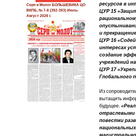
ресурсов в ин
Серп и Молот БОЛЬШЕВИКА ЦО
ВКПБ, № 7-8 (392-393) Июль-
ЦУР 15 «Защит
Август 2026 г.
рациональному
опустынивани
и прекращени
ЦУР 16 «Соде
интересах уст
создание эфф
учреждений на
ЦУР 17 «Укреп
Глобального 
Из сопроводител
вытащить информ
будущее.
«Реал
отраслевыми 
повестки разв
национальных 
магистрально