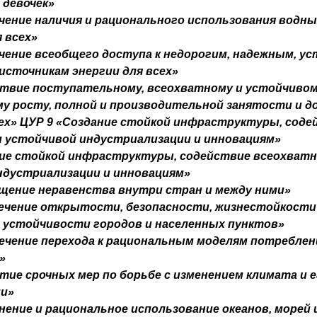
 девочек»
чение наличия и рационального использования водны
 всех»
чение всеобщего доступа к недорогим, надежным, у
источникам энергии для всех»
ствие поступательному, всеохватному и устойчиво
му росту, полной и производительной занятости и 
сех» ЦУР 9 «Создание стойкой инфраструктуры, соде
и устойчивой индустриализации и инновациям»
ние стойкой инфраструктуры, содействие всеохватн
ндустриализации и инновациям»
ащение неравенства внутри стран и между ними»
печение открытости, безопасности, жизнестойкости
й устойчивости городов и населенных пунктов»
ечение перехода к рациональным моделям потреблен
»
тие срочных мер по борьбе с изменением климата и е
и»
нение и рациональное использование океанов, морей 