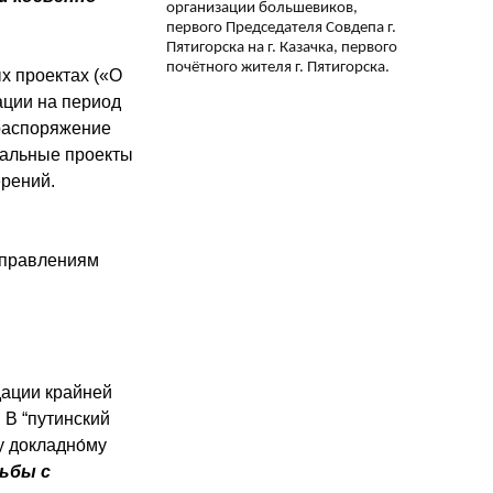
организации большевиков,
первого Председателя Совдепа г.
Пятигорска на г. Казачка, первого
почётного жителя г. Пятигорска.
х проектах («О
ации на период
 распоряжение
ональные проекты
ерений.
аправлениям
дации крайней
 В “путинский
у докладно́му
ьбы с