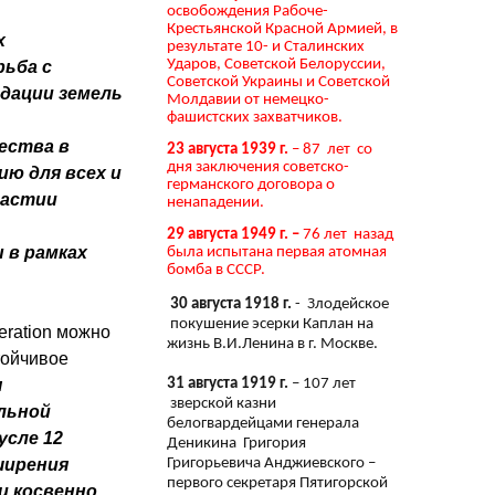
освобождения Рабоче-
Крестьянской Красной Армией, в
х
результате 10- и Сталинских
Ударов, Советской Белоруссии,
рьба с
Советской Украины и Советской
дации земель
Молдавии от немецко-
фашистских захватчиков.
ества в
23 августа 1939 г.
– 87 лет со
дня заключения советско-
ию для всех и
германского договора о
частии
ненападении.
29 августа 1949 г. –
76 лет назад
 в рамках
была испытана первая атомная
бомба в СССР.
30 августа 1918 г.
- Злодейское
покушение эсерки Каплан на
eration можно
жизнь В.И.Ленина в г. Москве.
тойчивое
31 августа 1919 г.
– 107 лет
я
зверской казни
льной
белогвардейцами генерала
усле 12
Деникина Григория
Григорьевича Анджиевского –
ширения
первого секретаря Пятигорской
и косвенно