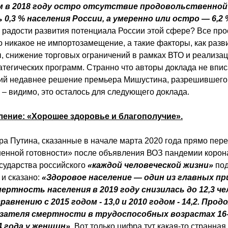
ом в 2018 году остро отсутствие продовольственной
0,3 % населения России, а умеренно или остро — 6,2 
 радости развития потенциала России этой сфере? Все про
о никакое не импортозамещение, а такие факторы, как разв
, снижение торговых ограничений в рамках ВТО и реализа
атегических программ. Странно что авторы доклада не впис
ий недавнее решение премьера Мишустина, разрешившего 
и
– видимо, это осталось для следующего доклада.
ление: «Хорошее здоровье и благополучие».
а Путина, сказанные в начале марта 2020 года прямо пер
нной готовности» после объявления ВОЗ пандемии корон
осударства российского
«каждой человеческой жизни»
по
 и сказано:
«Здоровое население — один из главных п
ертность населения в 2019 году снизилась до 12,3 чел.
равнению с 2015 годом - 13,0 и 2010 годом - 14,2. Про
азателя смертности в трудоспособных возрастах 16–
4 года у женщин».
Вот только цифра тут какая-то странная