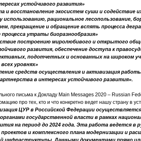
тересах устойчивого развития»
а и восстановление экосистем суши и содействие и
 использованию, рациональное лесопользование, бо
ем, прекращение и обращение вспять процесса дегра
е процесса утраты биоразнообразия»
йствие построению миролюбивого и открытого общ
ойчивого развития, обеспечение доступа к правосуд
ективных, подотчетных и основанных на широком у
 всех уровнях»
ление средств осуществления и активизация работы
партнерства в интересах устойчивого развития».
ьного письма к Докладу Main Messages 2020 – Russian Fed
ацию про тех, кто и что конкретно ведет нашу страну в ус
изация ЦУР в Российской Федерации осуществляетс
органами государственной власти в рамках национа
ития на период до 2024 года. Эта работа ведется в р
проектов и комплексного плана модернизации и рас
й инфраструктуры. Данными документами прямо ил