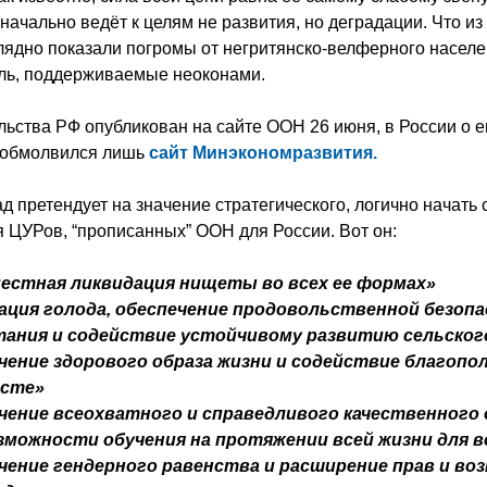
начально ведёт к целям не развития, но деградации. Что из
глядно показали погромы от негритянско-велферного насел
ль, поддерживаемые неоконами.
льства РФ опубликован на сайте ООН 26 июня, в России о е
 обмолвился лишь
сайт Минэкономразвития.
д претендует на значение стратегического, логично начать
я ЦУРов, “прописанных” ООН для России. Вот он:
местная ликвидация нищеты во всех ее формах»
ация голода, обеспечение продовольственной безоп
тания и содействие устойчивому развитию сельског
чение здорового образа жизни и содействие благопо
асте»
чение всеохватного и справедливого качественного 
можности обучения на протяжении всей жизни для в
чение гендерного равенства и расширение прав и в