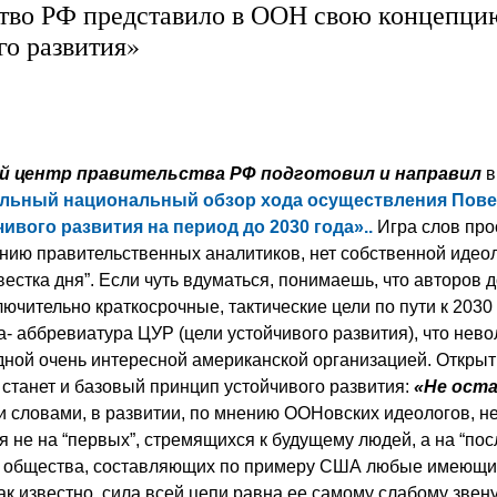
тво РФ представило в ООН свою концепци
го развития»
й центр правительства РФ подготовил и направил
в
льный национальный обзор хода осуществления Повес
ивого развития на период до 2030 года»..
Игра слов прос
ению правительственных аналитиков, нет собственной идеол
вестка дня”. Если чуть вдуматься, понимаешь, что авторов 
ючительно краткосрочные, тактические цели по пути к 2030
а- аббревиатура ЦУР (цели устойчивого развития), что нев
дной очень интересной американской организацией. Открыт
 станет и базовый принцип устойчивого развития:
«Не ост
 словами, в развитии, по мнению ООНовских идеологов, н
 не на “первых”, стремящихся к будущему людей, а на “пос
й общества, составляющих по примеру США любые имеющи
ак известно, сила всей цепи равна ее самому слабому звен