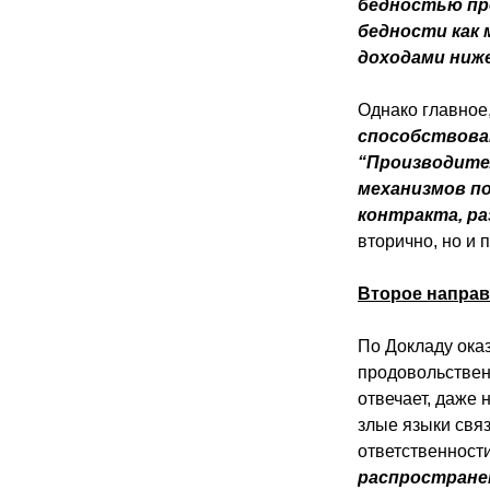
бедностью пр
бедности как 
доходами ниже
Однако главное
способствова
“Производител
механизмов п
контракта, р
вторично, но и
Второе направ
По Докладу ока
продовольствен
отвечает, даже
злые языки связ
ответственност
распространен