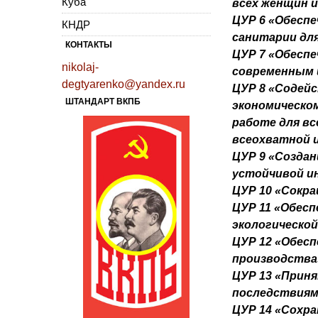
Куба
всех женщин и
ЦУР 6 «Обеспе
КНДР
санитарии для
КОНТАКТЫ
ЦУР 7 «Обеспе
nikolaj-
современным 
degtyarenko@yandex.ru
ЦУР 8 «Содей
ШТАНДАРТ ВКПБ
экономическо
работе для в
всеохватной 
ЦУР 9 «Созда
устойчивой и
ЦУР 10 «Сокр
ЦУР 11 «Обес
экологическо
ЦУР 12 «Обесп
производства
ЦУР 13 «Приня
последствиям
ЦУР 14 «Сохра