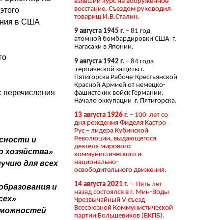
взявший курс на вооружённое
восстание. Съездом руководил
 этого
товарищ И.В.Сталин.
ения в США
9 августа 1945 г.
– 81 год
атомной бомбардировки США г.
Нагасаки в Японии.
го
9 августа 1942 г.
– 84 года
героической защиты г.
Пятигорска Рабоче-Крестьянской
Красной Армией от немецко-
 с перечисления
фашистских войск Германии.
Начало оккупации г. Пятигорска.
13 августа 1926 г.
– 100 лет со
дня рождения Фиделя Кастро
Рус – лидера Кубинской
Революции, выдающегося
асности и
деятеля мирового
о хозяйства»
коммунистического и
национально-
лучию для всех
освободительного движения.
14 августа 2021 г.
– Пять лет
образования и
назад состоялся в г. Мин-Воды
сех»
Чрезвычайный V съезд
Всесоюзной Коммунистической
озможностей
партии Большевиков (ВКПБ).