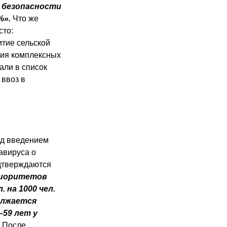
 безопасности
%».
Что же
сто:
итие сельской
ция комплексных
али в список
ввоз в
ед введением
авируса о
дтверждаются
риоритетов
 на 1000 чел.
должается
59 лет у
. После