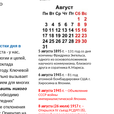
ю
тки дня в
5 августа 1895 г.
– 131 год со дня
та - у нас,
кончины Фридриха Энгельса,
огии и целей,
одного из основоположников
научного коммунизма, близкого
доклада
друга и соратника К.Маркса.
 году. Ключевой
6 августа 1945 г.
– 81 год
ольно вызывает
атомной бомбардировки США г.
ием для многих
Хиросима в Японии.
авить никого
8 августа 1945 г.
– Объявление
еобходимо
СССР войны
империалистической Японии.
ледних”
8 августа (26 июля) 1917 г.
–
е отклонения
Открылся IV съезд РСДРП (б),
у. Ориентир на