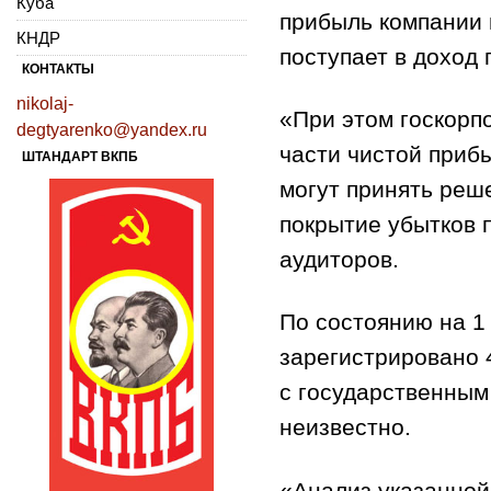
Куба
прибыль компании 
КНДР
поступает в доход 
КОНТАКТЫ
nikolaj-
«При этом госкорп
degtyarenko@yandex.ru
части чистой приб
ШТАНДАРТ ВКПБ
могут принять реш
покрытие убытков 
аудиторов.
По состоянию на 1 
зарегистрировано 
с государственным 
неизвестно.
«Анализ указанной