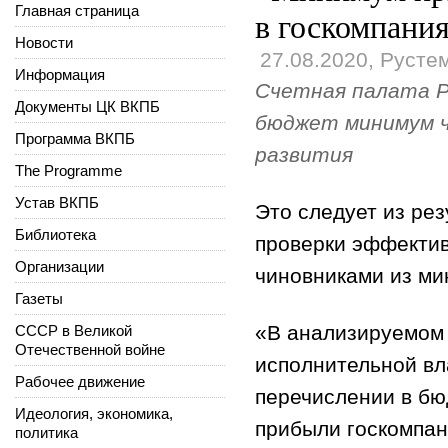
Главная страница
в госкомпани
Новости
27.08.2020
,
Русте
Информация
Счетная палата Р
Документы ЦК ВКПБ
бюджет минимум ч
Программа ВКПБ
развития
The Programme
Устав ВКПБ
Это следует из ре
Библиотека
проверки эффекти
Организации
чиновниками из ми
Газеты
«В анализируемом
СССР в Великой
Отечественной войне
исполнительной вл
Рабочее движение
перечислении в бю
Идеология, экономика,
прибыли госкомпан
политика