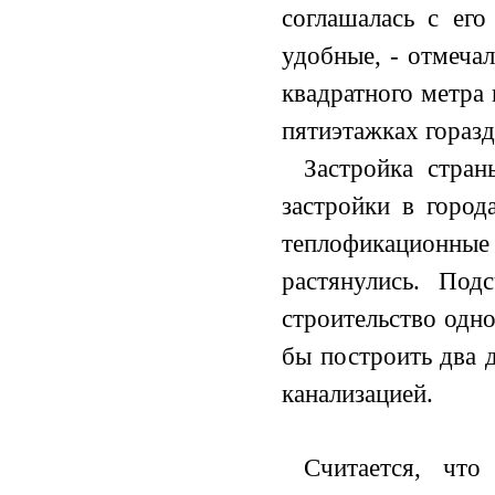
соглашалась с ег
удобные, - отмеча
квадратного метра 
пятиэтажках горазд
Застройка стра
застройки в город
теплофикацион
растянулись. Под
строительство одн
бы построить два 
канализацией.
Считается, чт