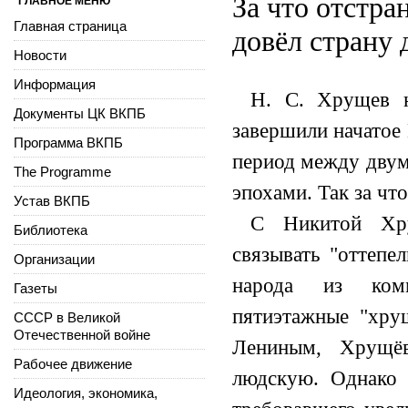
За что отстра
ГЛАВНОЕ МЕНЮ
Главная страница
довёл страну 
Новости
Информация
Н. С. Хрущев н
Документы ЦК ВКПБ
завершили начатое
Программа ВКПБ
период между двум
The Programme
эпохами. Так за чт
Устав ВКПБ
С Никитой Хру
Библиотека
связывать "оттепе
Организации
народа из комм
Газеты
пятиэтажные "хрущ
СССР в Великой
Отечественной войне
Лениным, Хрущёв
Рабочее движение
людскую. Однако 
Идеология, экономика,