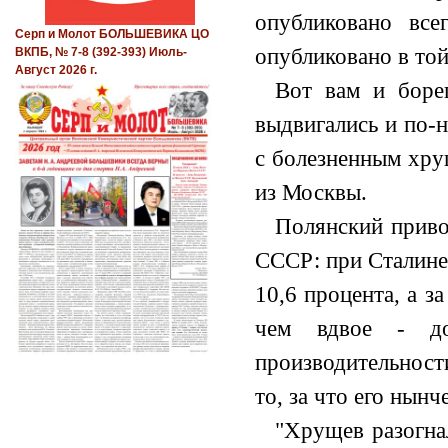
опубликовано вс
Серп и Молот БОЛЬШЕВИКА ЦО
опубликовано в той
ВКПБ, № 7-8 (392-393) Июль-
Август 2026 г.
Вот вам и боре
выдвигались и по-
с болезненным хру
из Москвы.
Полянский приво
СССР: при Сталине
10,6 процента, а з
чем вдвое - д
производительност
то, за что его нынч
"Хрущев разогна