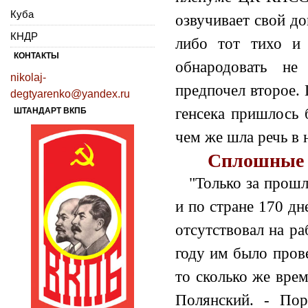
Куба
озвучивает свой до
КНДР
либо тот тихо и 
КОНТАКТЫ
обнародовать не
nikolaj-
предпочел второе. 
degtyarenko@yandex.ru
генсека пришлось 
ШТАНДАРТ ВКПБ
чем же шла речь в
Сплошные 
"Только за прошл
и по стране 170 дне
отсутствовал на ра
году им было пров
то сколько же вре
Полянский. - Пор