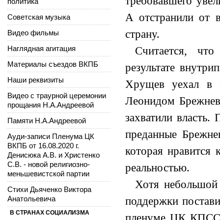
требовавшего увел
политика
А отстранили от в
Советская музыка
страну.
Видео фильмы
Наглядная агитация
Считается, чт
Материалы съездов ВКПБ
результате внутри
Наши реквизиты
Хрущев уехал в 
Видео с траурной церемонии
Леонидом Брежневы
прощания Н.А.Андреевой
захватили власть.
Памяти Н.А.Андреевой
преданные Брежнев
Ауди-записи Пленума ЦК
ВКПБ от 16.08.2020 г.
которая нравится 
Денисюка А.В. и Христенко
С.В. - новой религиозно-
реальностью.
меньшевистской партии
Хотя небольшой
Стихи Дьяченко Виктора
Анатольевича
поддержки постави
В СТРАНАХ СОЦИАЛИЗМА
пленуме ЦК КПСС 