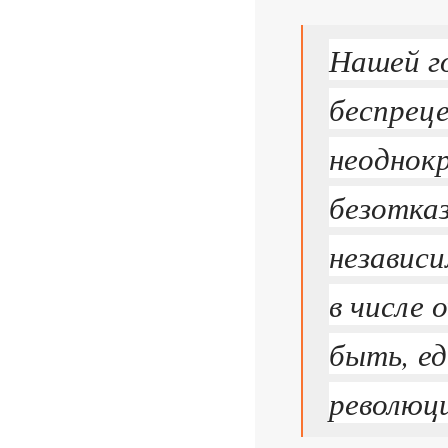
Нашей г
беспрец
неоднок
безотка
независи
в числе
быть, ед
революци