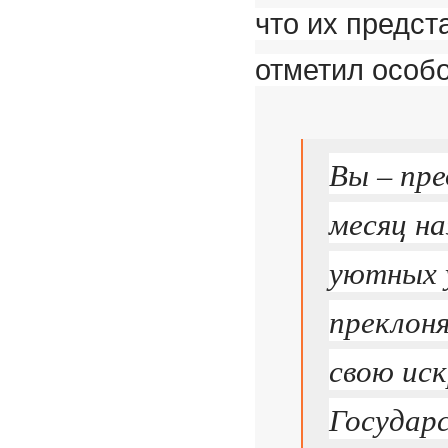
что их предст
отметил особо
Вы – пр
месяц на
уютных у
преклон
свою ис
Государс