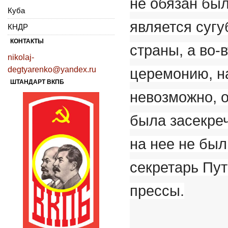
не обязан был
Куба
является суг
КНДР
КОНТАКТЫ
страны, а во-
nikolaj-
degtyarenko@yandex.ru
церемонию, на
ШТАНДАРТ ВКПБ
невозможно, 
была засекреч
на нее не был
секретарь Пут
прессы.