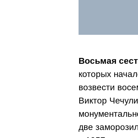
Восьмая сес
которых начал
возвести восе
Виктор Чечули
монументально
две заморозил