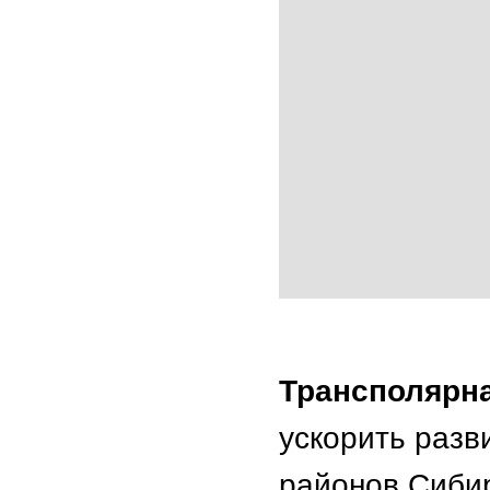
Трансполярн
ускорить разв
районов Сибир