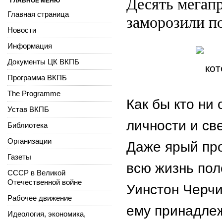
Десять мегап
ГЛАВНОЕ МЕНЮ
Главная страница
заморозили по
Новости
Информация
Документы ЦК ВКПБ
Программа ВКПБ
The Programme
Как бы кто ни 
Устав ВКПБ
личности и с
Библиотека
Организации
Даже ярый про
Газеты
всю жизнь пол
СССР в Великой
Отечественной войне
Уинстон Черчи
Рабочее движение
ему принадлеж
Идеология, экономика,