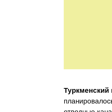
Туркменский 
планировалось
отводные кана