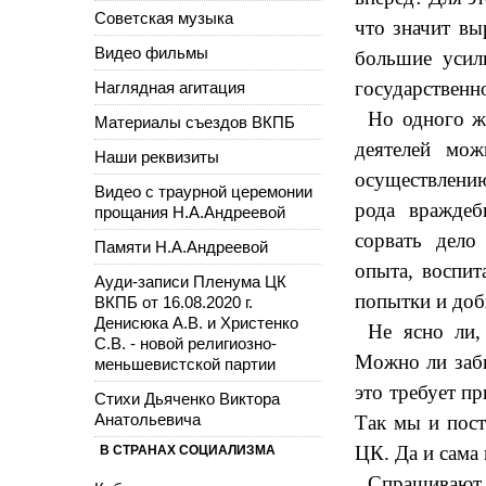
Советская музыка
что значит вы
Видео фильмы
большие усили
государственно
Наглядная агитация
Но одного ж
Материалы съездов ВКПБ
деятелей мож
Наши реквизиты
осуществлению
Видео с траурной церемонии
рода враждеб
прощания Н.А.Андреевой
сорвать дело
Памяти Н.А.Андреевой
опыта, воспит
Ауди-записи Пленума ЦК
попытки и доб
ВКПБ от 16.08.2020 г.
Денисюка А.В. и Христенко
Не ясно ли,
С.В. - новой религиозно-
Можно ли забы
меньшевистской партии
это требует п
Стихи Дьяченко Виктора
Анатольевича
Так мы и пост
ЦК. Да и сама
В СТРАНАХ СОЦИАЛИЗМА
Спрашивают