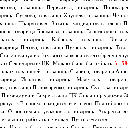
отова, товарища Первухина, товарища Пономаре
варища Суслова, товарища Хрущева, товарища Чеснок
варища Шкирятова». Зачитал кандидатов в члены 
исле товарища Брежнева, товарища Вышинского, тов
натова, товарища Кабанова, товарища Косыги
оварища Пегова, товарища Пузанова, товарища Тево
Сталин вынул из бокового кармана своего френча др
рь о Секретариате ЦК. Можно было бы избрать
[c. 58
 таких товарищей – товарища Сталина, товарища Арис
оварища Игнатова, товарища Маленкова, товарищ
ва, товарища Пономаренко, товарища Суслова, това
в Президиума и Секретариата ЦК Сталин предложил 3
ркнул: «В списке находятся все члены Политбюро ст
ва. Относительно уважаемого товарища Андреева все
не слышит, работать не может. Пусть лечится».
та
: Надо избрать товарища Сталина Генеральным 