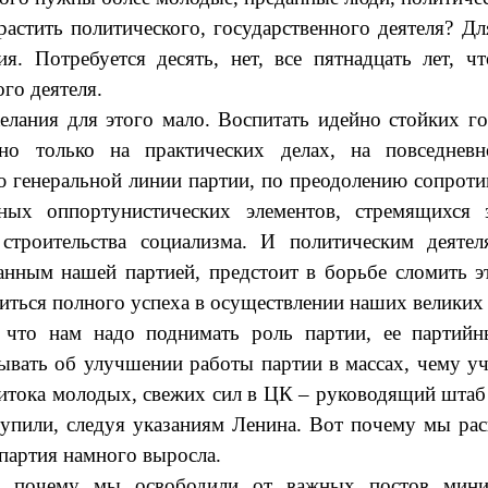
растить политического, государственного деятеля? Д
я. Потребуется десять, нет, все пятнадцать лет, ч
го деятеля.
елания для этого мало. Воспитать идейно стойких г
но только на практических делах, на повседнев
 генеральной линии партии, по преодолению сопроти
ных оппортунистических элементов, стремящихся 
 строительства социализма. И политическим деятел
анным нашей партией, предстоит в борьбе сломить 
иться полного успеха в осуществлении наших великих 
 что нам надо поднимать роль партии, ее партийн
вать об улучшении работы партии в массах, чему у
ритока молодых, свежих сил в ЦК – руководящий штаб
упили, следуя указаниям Ленина. Вот почему мы ра
 партия намного выросла.
, почему мы освободили от важных постов мини