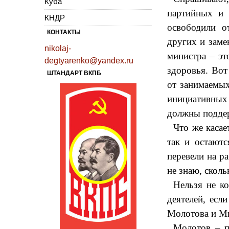
Куба
партийных и 
КНДР
освободили о
КОНТАКТЫ
других и заме
nikolaj-
министра – эт
degtyarenko@yandex.ru
здоровья. Во
ШТАНДАРТ ВКПБ
от занимаемых
инициативных
должны поддер
Что же касае
так и остают
перевели на р
не знаю, сколь
Нельзя не к
деятелей, есл
Молотова и М
Молотов – п