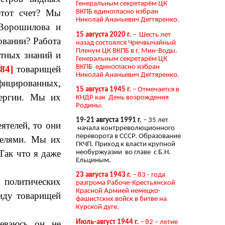
Генеральным секретарём ЦК
этот счет? Мы
ВКПБ единогласно избран
Николай Ананьевич Дегтяренко.
 Ворошилова и
15 августа 2020 г.
– Шесть лет
овании? Работа
назад состоялся Чречвычайный
Пленум ЦК ВКПБ в г. Мин-Воды.
етных знаний и
Генеральным секретарём ЦК
ВКПБ единогласно избран
584]
товарищей
Николай Ананьевич Дегтяренко.
ифицированных,
15 августа 1945 г.
– Отмечается в
нергии. Мы их
КНДР как День возрождения
Родины.
19-21 августа 1991 г.
– 35 лет
ятелей, то они
начала контрреволюционного
переворота в СССР. Образование
телями. Мы их
ГКЧП. Приход к власти крупной
Так что я даже
необуржуазии во главе с Б.Н.
Ельциным.
23 августа 1943 г.
– 83 - года
х политических
разгрома Рабоче-Крестьянской
Красной Армией немецко-
виду товарищей
фашистских войск в битве на
Курской дуге.
Июль-август 1944 г.
– 82 – летие
еваюсь, он, не