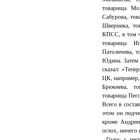
товарища Мол
Сабурова, то
Шверника, то
КПСС, в том ч
товарища Иг
Патоличева, т
Юдина. Затем 
сказал: «Тепе
ЦК, например,
Брежнева, т
товарища Пего
Всего в соста
этом он подче
кроме Андрее
оглох, ничего 
Голос с мес