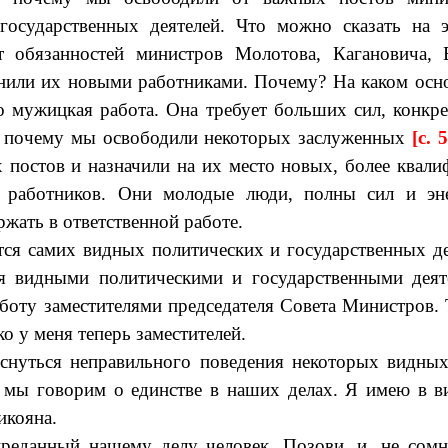
государственных деятелей. Что можно сказать на 
т обязанностей министров Молотова, Кагановича,
нили их новыми работниками. Почему? На каком осн
о мужицкая работа. Она требует больших сил, конкр
т почему мы освободили некоторых заслуженных
[c. 
 постов и назначили на их место новых, более квал
 работников. Они молодые люди, полны сил и э
жать в ответственной работе.
тся самих видных политических и государственных де
ся видными политическими и государственными дея
аботу заместителями председателя Совета Министров. 
ко у меня теперь заместителей.
оснуться неправильного поведения некоторых видны
и мы говорим о единстве в наших делах. Я имею в 
икояна.
реданный нашему делу человек. Позови, и, не сомн