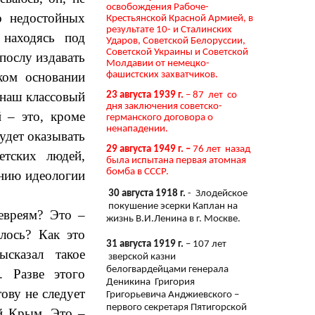
освобождения Рабоче-
о недостойных
Крестьянской Красной Армией, в
результате 10- и Сталинских
 находясь под
Ударов, Советской Белоруссии,
Советской Украины и Советской
послу издавать
Молдавии от немецко-
фашистских захватчиков.
ком основании
– наш классовый
23 августа 1939 г.
– 87 лет со
дня заключения советско-
 – это, кроме
германского договора о
ненападении.
будет оказывать
29 августа 1949 г. –
76 лет назад
етских людей,
была испытана первая атомная
бомба в СССР.
ению идеологии
30 августа 1918 г.
- Злодейское
покушение эсерки Каплан на
евреям? Это –
жизнь В.И.Ленина в г. Москве.
лось? Как это
31 августа 1919 г.
– 107 лет
сказал такое
зверской казни
белогвардейцами генерала
. Разве этого
Деникина Григория
ову не следует
Григорьевича Анджиевского –
первого секретаря Пятигорской
й Крым. Это –