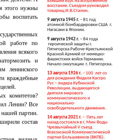
взявший курс на вооружённое
восстание. Съездом руководил
ля этого нужны
товарищ И.В.Сталин.
тобы воспитать
9 августа 1945 г.
– 81 год
атомной бомбардировки США г.
Нагасаки в Японии.
осударственных
9 августа 1942 г.
– 84 года
ной работе по
героической защиты г.
Пятигорска Рабоче-Крестьянской
вления всякого
Красной Армией от немецко-
фашистских войск Германии.
затормозить и
Начало оккупации г. Пятигорска.
ям ленинского
13 августа 1926 г.
– 100 лет со
эти враждебные
дня рождения Фиделя Кастро
Рус – лидера Кубинской
целей.
Революции, выдающегося
деятеля мирового
ых комитетов?
коммунистического и
национально-
чил Ленин? Все
освободительного движения.
 нашей партии.
14 августа 2021 г.
– Пять лет
сширили состав
назад состоялся в г. Мин-Воды
Чрезвычайный V съезд
Всесоюзной Коммунистической
партии Большевиков (ВКПБ).
стров видных