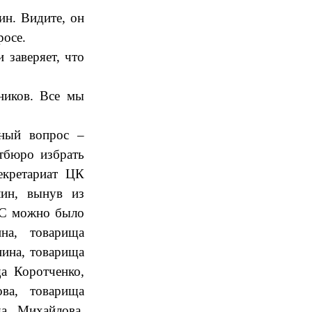
н. Видите, он
росе.
 заверяет, что
ников. Все мы
нный вопрос –
тбюро избрать
кретариат ЦК
ин, вынув из
СС можно было
на, товарища
нина, товарища
а Коротченко,
ва, товарища
а Михайлова,