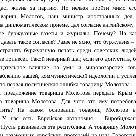
тдаст жизнь за партию. Но нельзя пройти мимо ег
оварищ Молотов, наш министр иностранных дел,
а дипломатическом приеме, дал согласие английскому 
не буржуазные газеты и журналы. Почему? На ка
давать такое согласие? Разве не ясно, что буржуазия 
остранять буржуазную печать среди советских людей
не принесет. Такой неверный шаг, если его допустить, 
ицательное влияние на умы и мировоззрение сов
лаблению нашей, коммунистической идеологии и усил
то первая политическая ошибка товарища Молотова.
т предложение товарища Молотова передать Крым 
а товарища Молотова. Для чего это ему потребова
тить? На каком основании товарищ Молотов вы
 У нас есть Еврейская автономия – Биробиджан
 Пусть развивается эта республика. А товарищу Молот
ом незаконных еврейских претензий на наш Советски