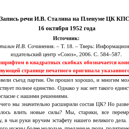
Запись речи И.В. Сталина на Пленуме ЦК КП
16 октября 1952 года
Источник:
талин И.В.
Cочинения. – Т. 18. – Тверь: Информацион
издательский центр «Союз», 2006. С. 584–587.
шрифтом в квадратных скобках обозначается коне
твующей странице печатного оригинала указанног
вели съезд партии. Он прошел хорошо, и многим мож
ствует полное единство. Однако у нас нет такого един
гласие с нашими решениями.
 чего мы значительно расширили состав ЦК? Но разве 
лось влить новые силы? Мы, старики, все перем
у, в чьи руки вручим эстафету нашего великого дела. 
того нужны более молодые, преданные люди, политичес