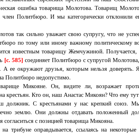
ическая ошибка товарища Молотова. Товарищ Молото
ак член Политбюро. И мы категорически отклонили е
отов так сильно уважает свою супругу, что не усп
тбюро по тому или иному важному политическому воп
ится известным товарищу Жемчужиной. Получается, 
ть
[c. 585]
соединяет Политбюро с супругой Молотова
. А ее окружают друзья, которым нельзя доверять. Я
на Политбюро недопустимо.
оварище Микояне. Он, видите ли, возражает про
на крестьян. Кто он, наш Анастас Микоян? Что ему тут
 должник. С крестьянами у нас крепкий союз. Мы
вечно землю. Они должны отдавать положенный долг
я согласиться с позицией товарища Микояна.
на трибуне оправдывается, ссылаясь на некоторые 