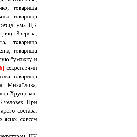
нко, товарища
ова, товарища
Президиума ЦК
арища Зверева,
на, товарища
сяна, товарища
угую бумажку и
6]
секретарями
това, товарища
а Михайлова,
рища Хрущева».
6 человек. При
арого состава,
 ясно: совсем
секретарем ЦК