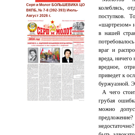
Серп и Молот БОЛЬШЕВИКА ЦО
колеблясь, о
ВКПБ, № 7-8 (392-393) Июль-
поступков. Т
Август 2026 г.
«шартрезом» н
в нашей стра
потребовалось 
враг и распр
вреда, ничего 
вредное, отр
приведет к ос
буржуазной. Э
А чего стои
грубая ошибк
можно допус
предложение?
недостаточно?
быть адвокат