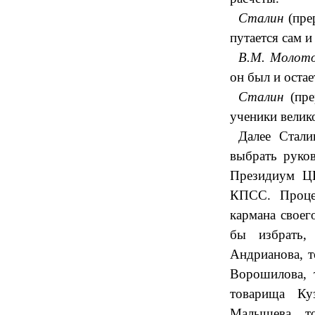
Сталин
(пре
путается сам и
В.М. Молот
он был и оста
Сталин
(пре
ученики велик
Далее Стали
выбрать руко
Президиум Ц
КПСС. Проце
кармана свое
бы избрать,
Андрианова, т
Ворошилова, 
товарища Ку
Малышева, т