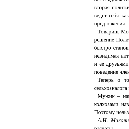
вторая полит
ведет себя к
предложения.
Товарищ Мол
решение Поли
быстро станов
невидимая ни
и ее друзьями
поведение чле
Теперь о т
сельхозналога 
Мужик – наш
колхозами на
Поэтому нельз
А.И. Микоян
расчеты.