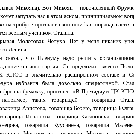
рывая Микояна): Вот Микоян – новоявленный Фрумки
 хочет запутать нас в этом ясном, принципиальном воп
ов
на трибуне признает свои ошибки, оправдывается и
ется верным учеником Сталина.
рывая Молотова): Чепуха! Нет у меня никаких уче
ого Ленина.
н сказал, что Пленуму надо решить организацио
водящие органы партии. Он предложил вместо Поли
К КПСС в значительно расширенном составе и Се
дура избрания была довольно специфичной. Стал
го френча бумажку, произнес: «В Президиум ЦК КП
 например, таких товарищей – товарища Стали
оварища Аристова, товарища Берию, товарища Булга
товарища Игнатьева, товарища Кагановича, товарищ
знецова, товарища Куусинена, товарища Маленко
оварища Мельникова, товарища Микояна, товарищ