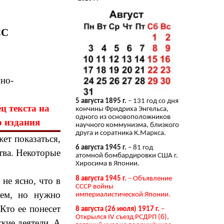
СС
но-
5 августа 1895 г.
– 131 год со дня
ц текста на
кончины Фридриха Энгельса,
одного из основоположников
о издания
научного коммунизма, близкого
друга и соратника К.Маркса.
ет показаться,
6 августа 1945 г.
– 81 год
ства. Некоторые
атомной бомбардировки США г.
Хиросима в Японии.
8 августа 1945 г.
– Объявление
не ясно, что в
СССР войны
рем, но нужно
империалистической Японии.
Кто ее понесет
8 августа (26 июля) 1917 г.
–
Открылся IV съезд РСДРП (б),
кие деятели. А