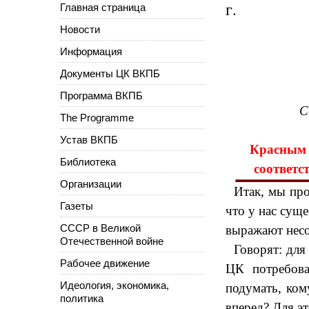
г.
Главная страница
Новости
Информация
Документы ЦК ВКПБ
Программа ВКПБ
С
The Programme
Устав ВКПБ
Красным 
Библиотека
соответс
Организации
Итак, мы про
Газеты
что у нас суще
СССР в Великой
выражают несо
Отечественной войне
Говорят: для
Рабочее движение
ЦК потребова
Идеология, экономика,
подумать, ком
политика
вперед? Для э