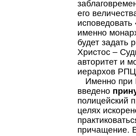
заблаговремен
его величеств
исповедовать 
именно монарх
будет задать 
Христос – Суд
авторитет и м
иерархов РПЦ
Именно при 
введено
прин
полицейский п
целях искорен
практиковать
причащение. 