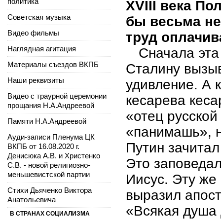
политика
XVIII века П
Советская музыка
бы весьма не
Видео фильмы
труд оплачив
Наглядная агитация
Сначала эта
Материалы съездов ВКПБ
Сталину вызы
Наши реквизиты
удивление. А 
Видео с траурной церемонии
кесарева кеса
прощания Н.А.Андреевой
«отец русской
Памяти Н.А.Андреевой
«панимашь», н
Ауди-записи Пленума ЦК
Путин зачитал
ВКПБ от 16.08.2020 г.
Денисюка А.В. и Христенко
Это заповедал
С.В. - новой религиозно-
меньшевистской партии
Иисус. Эту же
Стихи Дьяченко Виктора
выразил апост
Анатольевича
«Всякая душа 
В СТРАНАХ СОЦИАЛИЗМА