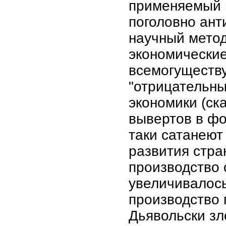
применяемый в
поголовно ант
научный метод
экономические
всемогуществу
"отрицательны
экономики (ска
вывертов в фо
таки сатанеют
развития стра
производство 
увеличивалось
производство 
Дьявольски зл