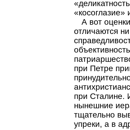
«деликатность
«косоглазие» 
А вот оценк
отличаются ни
справедливост
объективность
патриаршество
при Петре при
принудительно
антихристианс
при Сталине. 
нынешние иера
тщательно выв
упреки, а в а