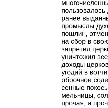
многочисленн
пользовалось 
ранее выданн
промыслы дух
пошлин, отмен
на сбор в сво
запретил церк
уничтожил все
доходы церков
угодий в вотч
оброчное соде
сенные покосы
мельницы, сол
прочая, и про