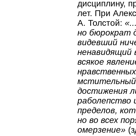
дисциплину, п
лет. При Алекс
А. Толстой:
«.
но бюрократ д
видевший ниче
ненавидящий 
всякое явлени
нравственных 
мстительный,
достижения л
раболепство 
пределов, ко
но во всех по
омерзение»
(з