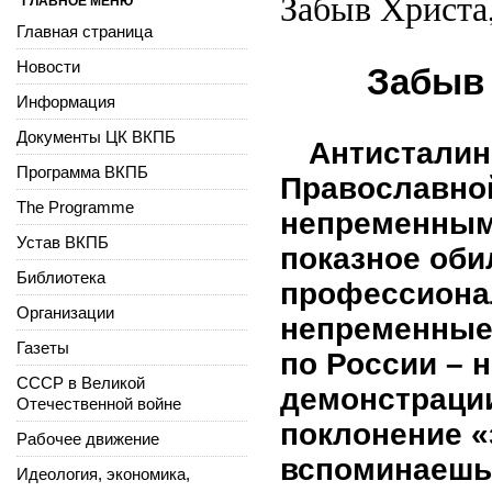
Забыв Христа,
ГЛАВНОЕ МЕНЮ
Главная страница
Новости
Забыв 
Информация
Документы ЦК ВКПБ
Антисталин
Программа ВКПБ
Православной
The Programme
непременным 
Устав ВКПБ
показное оби
Библиотека
профессиона
Организации
непременные
Газеты
по России – 
СССР в Великой
демонстрации
Отечественной войне
поклонение «
Рабочее движение
вспоминаешь
Идеология, экономика,