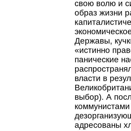
свою волю и с
образ жизни р
капиталистиче
экономическо
Державы, кучк
«истинно прав
панические на
распространял
власти в резу
Великобритани
выбор). А пос
коммунистами 
дезорганизующ
адресованы х