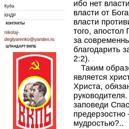
ибо нет власт
Куба
власти от Бог
КНДР
власти против
КОНТАКТЫ
того, апостол
nikolaj-
за современны
degtyarenko@yandex.ru
ШТАНДАРТ ВКПБ
благодарить з
2:2).
Таким образ
является хрис
Христа, обяза
руководителя.
заповеди Спа
предерзостно
мудростью?..