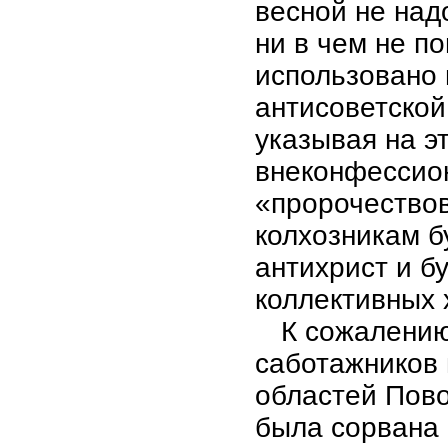
весной не надо
ни в чем не п
использовано 
антисоветской
указывая на э
внеконфессио
«пророчествов
колхозникам б
антихрист и б
коллективных 
К сожалению
саботажников 
областей Пово
была сорвана 