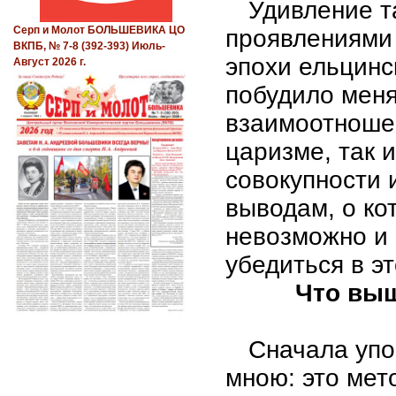
Удивление т
Серп и Молот БОЛЬШЕВИКА ЦО
проявлениями 
ВКПБ, № 7-8 (392-393) Июль-
эпохи ельцинс
Август 2026 г.
побудило меня
взаимоотношен
царизме, так 
совокупности 
выводам, о ко
невозможно и
убедиться в э
Что выш
Сначала упо
мною: это мет