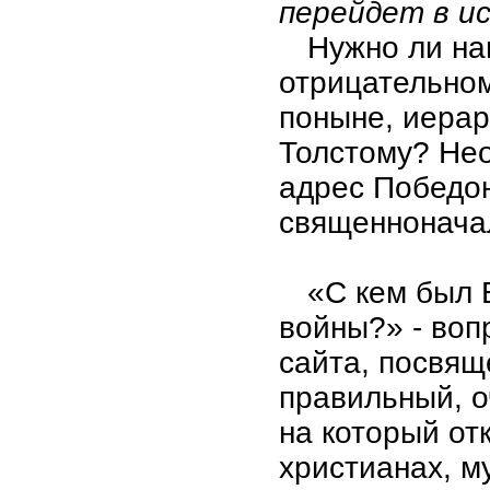
перейдет в и
Нужно ли на
отрицательно
поныне, иерар
Толстому? Нео
адрес Победон
священнонача
«С кем был 
войны?» - воп
сайта, посвящ
правильный, о
на который о
христианах, м