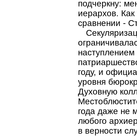
подчеркну: ме
иерархов. Как 
сравнении - С
Секуляризац
ограничивала
наступлением
патриаршество
году, и офици
уровня бюрокр
Духовную колл
Местоблюстите
года даже не 
любого архиер
в верности сл